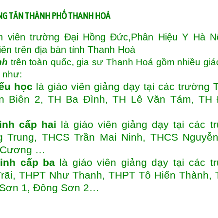
ÔNG TÂN THÀNH PHỐ THANH HOÁ
nh viên trường Đại Hồng Đức,Phân Hiệu Y Hà Nộ
iên trên địa bàn tỉnh Thanh Hoá
nh
trên toàn quốc, gia sư Thanh Hoá gồm nhiều giá
h như:
iểu học
là giáo viên giảng dạy tại các trường 
n Biên 2, TH Ba Đình, TH Lê Văn Tám, TH
inh cấp hai
là giáo viên giảng dạy tại các t
 Trung, THCS Trần Mai Ninh, THCS Nguyễ
g Cương …
inh cấp ba
là giáo viên giảng dạy tại các t
ãi, THPT Như Thanh, THPT Tô Hiến Thành,
 Sơn 1, Đông Sơn 2…