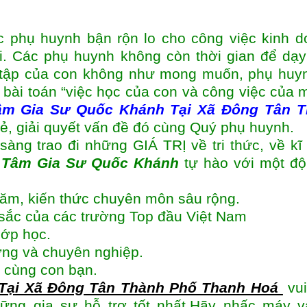
c phụ huynh bận rộn lo cho công việc kinh d
i. Các phụ huynh không còn thời gian để dạ
 tập của con không như mong muốn, phụ huyn
bài toán “việc học của con và công việc của m
âm
Gia Sư Quốc Khánh Tại Xã Đông Tân 
sẻ, giải quyết vấn đề đó cùng Quý phụ huynh.
sàng trao đi những GIÁ TRỊ về tri thức, về kĩ
 Tâm Gia Sư Quốc Khánh
tự hào với một độ
năm, kiến thức chuyên môn sâu rộng.
t sắc của các trường Top đầu Việt Nam
lớp học.
ượng và chuyên nghiệp.
 cùng con bạn.
Tại Xã Đông Tân Thành Phố Thanh Hoá
vui
hững gia sư hỗ trợ tốt nhất.Hãy nhấc máy v