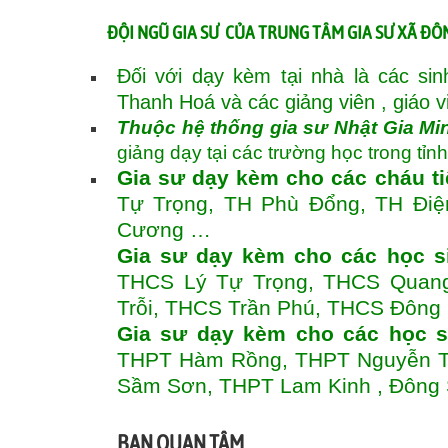
ĐỘI NGŨ GIA SƯ CỦA TRUNG TÂM GIA SƯ XÃ Đ
Đối với dạy kèm tại nhà là các si
Thanh Hoá và các giảng viên , giáo v
Thuộc hệ thống gia sư Nhật Gia Mi
giảng dạy tại các trường học trong tỉn
Gia sư dạy kèm cho các cháu t
Tự Trọng, TH Phù Đổng, TH Điệ
Cương …
Gia sư dạy kèm cho các học s
THCS Lý Tự Trọng, THCS Quang
Trỗi, THCS Trần Phú, THCS Đôn
Gia sư dạy kèm cho các học s
THPT Hàm Rồng, THPT Nguyễn Tr
Sầm Sơn, THPT Lam Kinh , Đông
BẠN QUAN TÂM