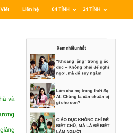
 Viết
Liên hệ
64 TỈNH
34 TỈNH
Xem nhiều nhất
“Khoảng lặng” trong giáo
dục – Không phải để nghỉ
ngơi, mà để suy ngẫm
Làm cha mẹ trong thời đại
AI: Chúng ta cần chuẩn bị
hà và
gì cho con?
 lượng
GIÁO DỤC KHÔNG CHỈ ĐỂ
BIẾT CHỮ, MÀ LÀ ĐỂ BIẾT
 giảng
LÀM NGƯỜI