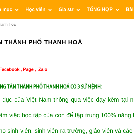
n mục
Học viên
Gia sư
TỔNG HỢP
Bài
hanh Hoá
N THÀNH PHỐ THANH HOÁ
Facebook ,
Page
,
Zalo
ÔNG TÂN THÀNH PHỐ THANH HOÁ CÓ 3 SỨ MỆNH:
 dục của Việt Nam thông qua việc dạy kèm tại n
tâm việc học tập của con để tập trung 100% năng
o sinh viên, sinh viên ra trường, giáo viên và các