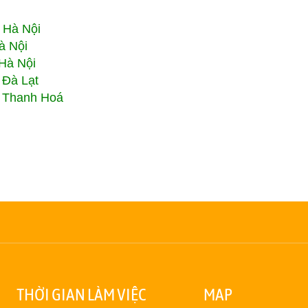
i Hà Nội
à Nội
Hà Nội
 Đà Lạt
 Thanh Hoá
THỜI GIAN LÀM VIỆC
MAP