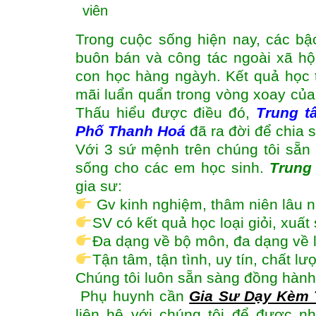
viên
Trong cuộc sống hiện nay, các bậ
buôn bán và công tác ngoài xã hộ
con học hàng ngàyh. Kết quả học
mãi luẩn quẩn trong vòng xoay của 
Thấu hiểu được điều đó,
Trung t
Phố Thanh Hoá
đã ra đời để chia 
Với 3 sứ mệnh trên chúng tôi sẵn 
sống cho các em học sinh.
Trung
gia sư:
Gv kinh nghiệm, thâm niên lâu 
SV có kết quả học loại giỏi, xuấ
Đa dạng về bộ môn, đa dạng về 
Tận tâm, tận tình, uy tín, chất l
Chúng tôi luôn sẵn sàng đồng hành
Phụ huynh cần
Gia Sư Dạy Kèm 
liên hệ với chúng tôi để được n