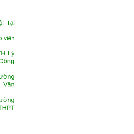
i Tại
o viên
TH Lý
 Đông
rường
n Văn
rường
 THPT