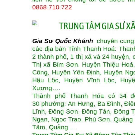
0868.710.722
Gia Sư Quốc Khánh
chuyên cung cấ
các địa bàn Tỉnh Thanh Hoá: Than
2 thành phố, 1 thị xã và 24 huyện
Thị xã Bỉm Sơn. Huyện Thiệu Hoá
Công, Huyện Yên Định, Huyện Ng
Hậu Lộc, Huyện Vĩnh Lộc, Huy
Xương….
Thành phố Thanh Hóa có 34 đơ
30 phường: An Hưng, Ba Đình, Đi
Lĩnh, Đông Sơn, Đông Tân, Đông 
Ngạn, Ngọc Trạo, Phú Sơn, Quảng
Tâm, Quảng …
Trung Tâm Gia Sư Xã Đông Tân Thà