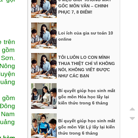
GỐC MÔN VĂN – CHINH
PHỤC 7, 8 ĐIỂM!
Loi ích của gia sư toán 10
online
 trên
o gồm
 Sơn.
TÔI LUÔN LO CON MÌNH
THUA THIỆT CHỈ VÌ KHÔNG
 Nông
NÓI, KHÔNG VIẾT ĐƯỢC
Huyện
NHƯ CÁC BẠN
uảng
Bí quyết giúp học sinh mất
o gồm
gốc môn Hóa học lấy lại
kiến thức trong 6 tháng
 Đông
, Nam
Quảng
Bí quyết giúp học sinh mất
gốc môn Vật Lý lấy lại kiến
thức trong 6 tháng
y kèm