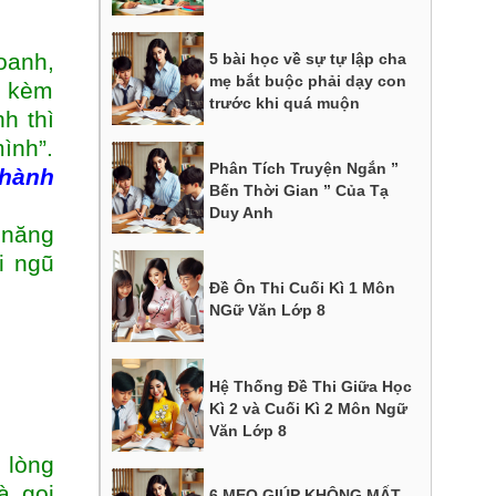
oanh,
5 bài học về sự tự lập cha
mẹ bắt buộc phải dạy con
y kèm
trước khi quá muộn
h thì
ình”.
Phân Tích Truyện Ngắn ”
Thành
Bến Thời Gian ” Của Tạ
Duy Anh
 năng
i ngũ
Đề Ôn Thi Cuối Kì 1 Môn
NGữ Văn Lớp 8
Hệ Thống Đề Thi Giữa Học
Kì 2 và Cuối Kì 2 Môn Ngữ
Văn Lớp 8
 lòng
à gọi
6 MẸO GIÚP KHÔNG MẤT