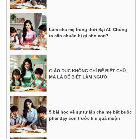
Làm cha mẹ trong thời đại AI: Chúng
ta cần chuẩn bị gì cho con?
GIÁO DỤC KHÔNG CHỈ ĐỂ BIẾT CHỮ,
MÀ LÀ ĐỂ BIẾT LÀM NGƯỜI
5 bài học về sự tự lập cha mẹ bắt buộc
phải dạy con trước khi quá muộn