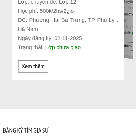
Lớp, chuyên đề: Lớp 12
Lớp, chuyên 
Học phí: 500
Học phí: 500k/2hs/2gio
ĐC: Phường 
ĐC: Phường Hai Bà Trưng, TP Phủ Lý ,
Hà Nam
Ngày đăng ký
Hà Nam
Trạng thái:
Lớ
Ngày đăng ký: 02-11-2025
Xem thêm
Trạng thái:
Lớp chưa giao
Xem thêm
ĐĂNG KÝ TÌM GIA SƯ