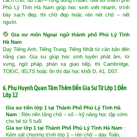
cách chữ, độ cao – rộng đúng chuẩn. Gia sư thành phố
Phủ Lý Tỉnh Hà Nam giúp học sinh viết nhanh, trình
bày sạch đẹp, thi chữ đẹp hoặc rèn nét chữ – nết
người.
Gia sư môn Ngoại ngữ thành phố Phủ Lý Tỉnh
Hà Nam
Dạy Tiếng Anh, Tiếng Trung, Tiếng Nhật từ căn bản đến
nâng cao. Gia sư giúp học sinh luyện phát âm, từ
vựng, ngữ pháp, phản xạ giao tiếp, thi Cambridge,
TOEIC, IELTS hoặc ôn thi đại học khối D, A1, D07.
6. Phụ Huynh Quan Tâm Thêm Đến Gia Sư Từ Lớp 1 Đến
Lớp 12
Gia sư tiền lớp 1 tại Thành Phố Phủ Lý Tỉnh Hà
Nam
: Rèn nền tảng chữ – số – kỹ năng học tập sớm
cho bé từ 5 tuổi
Gia sư lớp 1 tại Thành Phố Phủ Lý Tỉnh Hà Nam
:
Kèm sát chương trình lớp 1 – rèn chữ – dạy Toán,