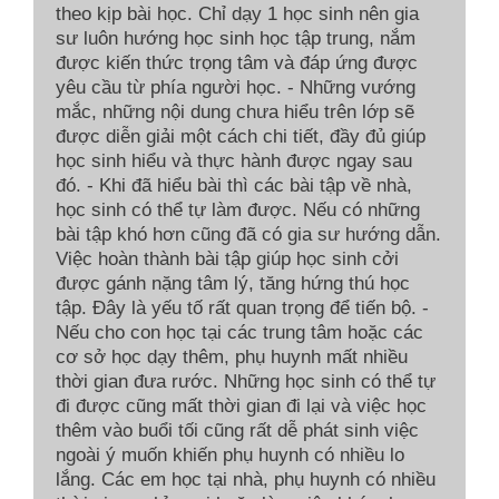
theo kịp bài học. Chỉ dạy 1 học sinh nên gia
sư luôn hướng học sinh học tập trung, nắm
được kiến thức trọng tâm và đáp ứng được
yêu cầu từ phía người học. - Những vướng
mắc, những nội dung chưa hiểu trên lớp sẽ
được diễn giải một cách chi tiết, đầy đủ giúp
học sinh hiểu và thực hành được ngay sau
đó. - Khi đã hiểu bài thì các bài tập về nhà,
học sinh có thể tự làm được. Nếu có những
bài tập khó hơn cũng đã có gia sư hướng dẫn.
Việc hoàn thành bài tập giúp học sinh cởi
được gánh nặng tâm lý, tăng hứng thú học
tập. Đây là yếu tố rất quan trọng để tiến bộ. -
Nếu cho con học tại các trung tâm hoặc các
cơ sở học dạy thêm, phụ huynh mất nhiều
thời gian đưa rước. Những học sinh có thể tự
đi được cũng mất thời gian đi lại và việc học
thêm vào buổi tối cũng rất dễ phát sinh việc
ngoài ý muốn khiến phụ huynh có nhiều lo
lắng. Các em học tại nhà, phụ huynh có nhiều