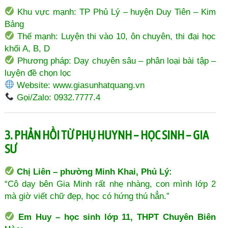
Khu vực mạnh: TP Phủ Lý – huyện Duy Tiên – Kim
Bảng
Thế mạnh: Luyện thi vào 10, ôn chuyên, thi đại học
khối A, B, D
Phương pháp: Dạy chuyên sâu – phân loại bài tập –
luyện đề chọn lọc
Website:
www.giasunhatquang.vn
Gọi/Zalo: 0932.7777.4
3. PHẢN HỒI TỪ PHỤ HUYNH – HỌC SINH – GIA
SƯ
Chị Liên – phường Minh Khai, Phủ Lý:
“Cô dạy bên Gia Minh rất nhẹ nhàng, con mình lớp 2
mà giờ viết chữ đẹp, học có hứng thú hẳn.”
Em Huy – học sinh lớp 11, THPT Chuyên Biên