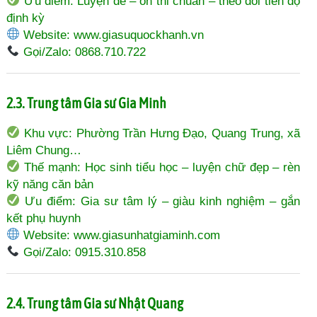
Ưu điểm: Luyện đề – ôn thi chuẩn – theo dõi tiến độ
định kỳ
Website:
www.giasuquockhanh.vn
Gọi/Zalo: 0868.710.722
2.3. Trung tâm Gia sư Gia Minh
Khu vực: Phường Trần Hưng Đạo, Quang Trung, xã
Liêm Chung…
Thế mạnh: Học sinh tiểu học – luyện chữ đẹp – rèn
kỹ năng căn bản
Ưu điểm: Gia sư tâm lý – giàu kinh nghiệm – gắn
kết phụ huynh
Website:
www.giasunhatgiaminh.com
Gọi/Zalo: 0915.310.858
2.4. Trung tâm Gia sư Nhật Quang