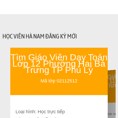
HỌC VIÊN HÀ NAM ĐĂNG KÝ MỚI
Tìm Giáo Viên Dạy Toán
Lớp 12 Phường Hai Bà
Trưng TP Phủ Lý
Tìm Giá
Lớp 11
Mã lớp 02112512
Trưn
M
Loại hình: Học trực tiếp
Loại hình: Họ