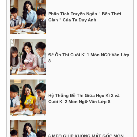
Phân Tích Truyện Ngắn ” Bến Thời
Gian ” Của Tạ Duy Anh
Đề Ôn Thi Cuối Kì 1 Môn NGữ Văn Lớp
8
Hệ Thống Đề Thi Giữa Học Kì 2 và
Cuối Kì 2 Môn Ngữ Văn Lớp 8
6 MẸO GIÚP KHÔNG MẤT GỐC MÔN