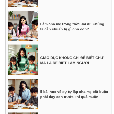
Làm cha mẹ trong thời đại AI: Chúng
ta cần chuẩn bị gì cho con?
GIÁO DỤC KHÔNG CHỈ ĐỂ BIẾT CHỮ,
MÀ LÀ ĐỂ BIẾT LÀM NGƯỜI
5 bài học về sự tự lập cha mẹ bắt buộc
phải dạy con trước khi quá muộn