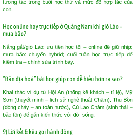
tương tác trong buổi học thử và mức độ hợp tác của
con.
Học online hay trực tiếp ở Quảng Nam khi gió Lào –
mưa bão?
Nắng gắt/gió Lào: ưu tiên học tối – online để giữ nhịp;
mưa bão: chuyển hybrid; cuối tuần học trực tiếp để
kiểm tra – chỉnh sửa trình bày.
“Bản địa hoá” bài học giúp con dễ hiểu hơn ra sao?
Khai thác ví dụ từ Hội An (thống kê khách – tỉ lệ), Mỹ
Sơn (thuyết minh – lịch sử nghệ thuật Chăm), Thu Bồn
(dòng chảy – an toàn nước), Cù Lao Chàm (sinh thái –
bảo tồn) để gắn kiến thức với đời sống.
9) Lời kết & kêu gọi hành động