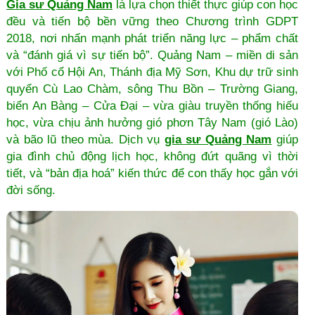
Gia sư Quảng Nam
là lựa chọn thiết thực giúp con học
đều và tiến bộ bền vững theo Chương trình GDPT
2018, nơi nhấn mạnh phát triển năng lực – phẩm chất
và “đánh giá vì sự tiến bộ”. Quảng Nam – miền di sản
với Phố cổ Hội An, Thánh địa Mỹ Sơn, Khu dự trữ sinh
quyển Cù Lao Chàm, sông Thu Bồn – Trường Giang,
biển An Bàng – Cửa Đại – vừa giàu truyền thống hiếu
học, vừa chịu ảnh hưởng gió phơn Tây Nam (gió Lào)
và bão lũ theo mùa. Dịch vụ
gia sư Quảng Nam
giúp
gia đình chủ động lịch học, không đứt quãng vì thời
tiết, và “bản địa hoá” kiến thức để con thấy học gắn với
đời sống.