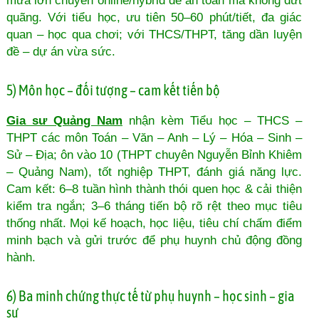
mưa lớn chuyển online/hybrid để an toàn mà không đứt
quãng. Với tiểu học, ưu tiên 50–60 phút/tiết, đa giác
quan – học qua chơi; với THCS/THPT, tăng dần luyện
đề – dự án vừa sức.
5) Môn học – đối tượng – cam kết tiến bộ
Gia sư Quảng Nam
nhận kèm Tiểu học – THCS –
THPT các môn Toán – Văn – Anh – Lý – Hóa – Sinh –
Sử – Địa; ôn vào 10 (THPT chuyên Nguyễn Bỉnh Khiêm
– Quảng Nam), tốt nghiệp THPT, đánh giá năng lực.
Cam kết: 6–8 tuần hình thành thói quen học & cải thiện
kiểm tra ngắn; 3–6 tháng tiến bộ rõ rệt theo mục tiêu
thống nhất. Mọi kế hoạch, học liệu, tiêu chí chấm điểm
minh bạch và gửi trước để phụ huynh chủ động đồng
hành.
6) Ba minh chứng thực tế từ phụ huynh – học sinh – gia
sư