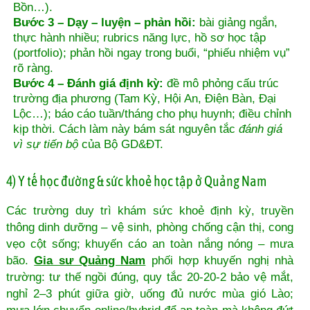
Bồn…).
Bước 3 – Dạy – luyện – phản hồi:
bài giảng ngắn,
thực hành nhiều; rubrics năng lực, hồ sơ học tập
(portfolio); phản hồi ngay trong buổi, “phiếu nhiệm vụ”
rõ ràng.
Bước 4 – Đánh giá định kỳ:
đề mô phỏng cấu trúc
trường địa phương (Tam Kỳ, Hội An, Điện Bàn, Đại
Lộc…); báo cáo tuần/tháng cho phụ huynh; điều chỉnh
kịp thời. Cách làm này bám sát nguyên tắc
đánh giá
vì sự tiến bộ
của Bộ GD&ĐT.
4) Y tế học đường & sức khoẻ học tập ở Quảng Nam
Các trường duy trì khám sức khoẻ định kỳ, truyền
thông dinh dưỡng – vệ sinh, phòng chống cận thị, cong
vẹo cột sống; khuyến cáo an toàn nắng nóng – mưa
bão.
Gia sư Quảng Nam
phối hợp khuyến nghị nhà
trường: tư thế ngồi đúng, quy tắc 20-20-2 bảo vệ mắt,
nghỉ 2–3 phút giữa giờ, uống đủ nước mùa gió Lào;