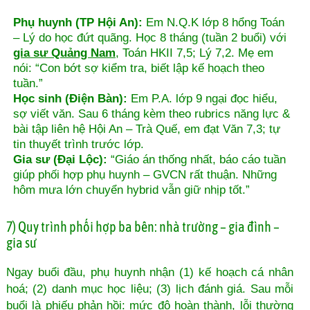
Phụ huynh (TP Hội An):
Em N.Q.K lớp 8 hổng Toán
– Lý do học đứt quãng. Học 8 tháng (tuần 2 buổi) với
gia sư Quảng Nam
, Toán HKII 7,5; Lý 7,2. Mẹ em
nói: “Con bớt sợ kiểm tra, biết lập kế hoạch theo
tuần.”
Học sinh (Điện Bàn):
Em P.A. lớp 9 ngại đọc hiểu,
sợ viết văn. Sau 6 tháng kèm theo rubrics năng lực &
bài tập liên hệ Hội An – Trà Quế, em đạt Văn 7,3; tự
tin thuyết trình trước lớp.
Gia sư (Đại Lộc):
“Giáo án thống nhất, báo cáo tuần
giúp phối hợp phụ huynh – GVCN rất thuận. Những
hôm mưa lớn chuyển hybrid vẫn giữ nhịp tốt.”
7) Quy trình phối hợp ba bên: nhà trường – gia đình –
gia sư
Ngay buổi đầu, phụ huynh nhận (1) kế hoạch cá nhân
hoá; (2) danh mục học liệu; (3) lịch đánh giá. Sau mỗi
buổi là phiếu phản hồi: mức độ hoàn thành, lỗi thường