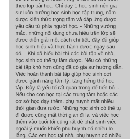
theo kịp bài học. Chỉ dạy 1 học sinh nên gia
sư luôn hướng học sinh học tập trung, nắm
được kiến thức trọng tâm và đáp ứng được
yêu cầu từ phía người học. - Những vướng
mắc, những nội dung chưa hiểu trên lớp sẽ
được diễn giải một cách chi tiết, đầy đủ giúp
học sinh hiểu và thực hành được ngay sau
đó. - Khi đã hiểu bài thì các bài tập về nhà,
học sinh có thể tự làm được. Nếu có những
bài tập khó hơn cũng đã có gia sư hướng dẫn.
Việc hoàn thành bài tập giúp học sinh cởi
được gánh nặng tâm lý, tăng hứng thú học
tập. Đây là yếu tố rất quan trọng để tiến bộ. -
Nếu cho con học tại các trung tâm hoặc các
cơ sở học dạy thêm, phụ huynh mất nhiều
thời gian đưa rước. Những học sinh có thể tự
đi được cũng mất thời gian đi lại và việc học
thêm vào buổi tối cũng rất dễ phát sinh việc
ngoài ý muốn khiến phụ huynh có nhiều lo
lắng. Các em học tại nhà, phụ huynh có nhiều