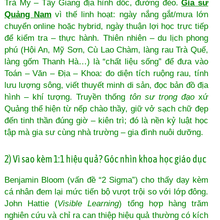
Trà My – Tây Giang địa hình dốc, đường đèo.
Gia sư
Quảng Nam
vì thế linh hoạt: ngày nắng gắt/mưa lớn
chuyển online hoặc hybrid, ngày thuận lợi học trực tiếp
để kiểm tra – thực hành. Thiên nhiên – du lịch phong
phú (Hội An, Mỹ Sơn, Cù Lao Chàm, làng rau Trà Quế,
làng gốm Thanh Hà…) là “chất liệu sống” để đưa vào
Toán – Văn – Địa – Khoa: đo diện tích ruộng rau, tính
lưu lượng sông, viết thuyết minh di sản, đọc bản đồ địa
hình – khí tượng. Truyền thống
tôn sư trọng đạo
xứ
Quảng thể hiện từ nếp chào thầy, giữ vở sạch chữ đẹp
đến tinh thần đúng giờ – kiên trì; đó là nền kỷ luật học
tập mà gia sư cùng nhà trường – gia đình nuôi dưỡng.
2) Vì sao kèm 1:1 hiệu quả? Góc nhìn khoa học giáo dục
Benjamin Bloom (vấn đề “2 Sigma”) cho thấy dạy kèm
cá nhân đem lại mức tiến bộ vượt trội so với lớp đông.
John Hattie (
Visible Learning
) tổng hợp hàng trăm
nghiên cứu và chỉ ra can thiệp hiệu quả thường có kích