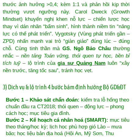
thước ảnh hưởng >0,4; kèm 1:1 và phản hồi kịp thời
thường vượt ngưỡng này. Carol Dweck (Growth
Mindset) khuyến nghị khen nỗ lực – chiến lược học
thay vì dán nhãn “bẩm sinh”, hình thành niềm tin “năng
lực có thể phát triển”. Vygotsky (Vùng phát triển gần –
ZPD) nhấn mạnh vai trò “giàn giáo” đúng lúc – đúng
chỗ. Cùng tinh thần mà
GS. Ngô Bảo Châu
thường
nhắc –
nền tảng Toán vững, thói quen tự học, bền bỉ
tích luỹ
– lộ trình của
gia sư Quảng Nam
luôn “xây
nền trước, tăng tốc sau”, tránh học vẹt.
3) Dịch vụ & lộ trình 4 bước bám định hướng Bộ GD&ĐT
Bước 1 – Khảo sát chẩn đoán:
kiểm tra lỗ hổng theo
chuẩn đầu ra CT2018; thói quen – động lực – phong
cách học; mục tiêu gia đình.
Bước 2 – Kế hoạch cá nhân hoá (SMART):
mục tiêu
theo tháng/học kỳ; lịch học phù hợp gió Lào – mưa
bão; học liệu bản địa hoá (Hội An, Mỹ Sơn, Thu