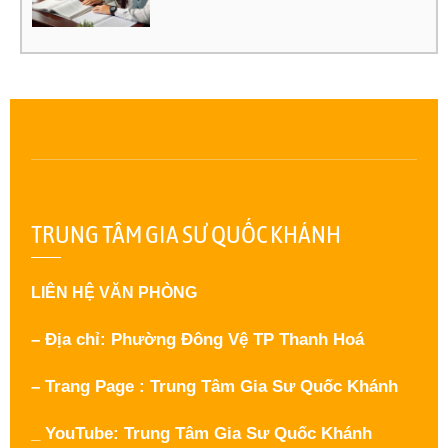
TRUNG TÂM GIA SƯ QUỐC KHÁNH
LIÊN HỆ VĂN PHÒNG
– Địa chỉ: Phường Đông Vệ TP Thanh Hoá
– Trang Page : Trung Tâm Gia Sư Quốc Khánh
_ YouTube: Trung Tâm Gia Sư Quốc Khánh