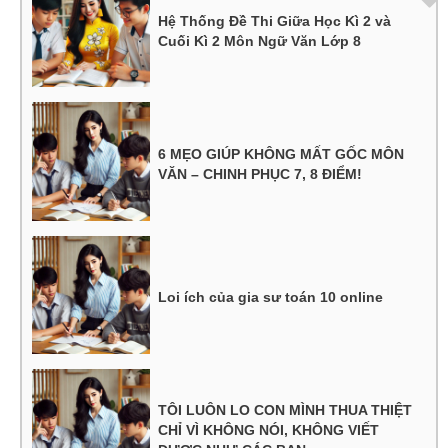
Hệ Thống Đề Thi Giữa Học Kì 2 và
Cuối Kì 2 Môn Ngữ Văn Lớp 8
6 MẸO GIÚP KHÔNG MẤT GỐC MÔN
VĂN – CHINH PHỤC 7, 8 ĐIỂM!
Loi ích của gia sư toán 10 online
TÔI LUÔN LO CON MÌNH THUA THIỆT
CHỈ VÌ KHÔNG NÓI, KHÔNG VIẾT