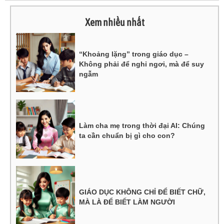
Xem nhiều nhất
“Khoảng lặng” trong giáo dục –
Không phải để nghỉ ngơi, mà để suy
ngẫm
Làm cha mẹ trong thời đại AI: Chúng
ta cần chuẩn bị gì cho con?
GIÁO DỤC KHÔNG CHỈ ĐỂ BIẾT CHỮ,
MÀ LÀ ĐỂ BIẾT LÀM NGƯỜI