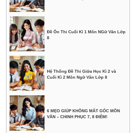
Đề Ôn Thi Cuối Kì 1 Môn NGữ Văn Lớp
8
Hệ Thống Đề Thi Giữa Học Kì 2 và
Cuối Kì 2 Môn Ngữ Văn Lớp 8
6 MẸO GIÚP KHÔNG MẤT GỐC MÔN
VĂN – CHINH PHỤC 7, 8 ĐIỂM!