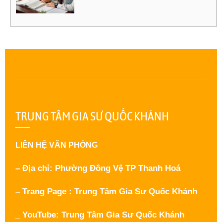
TRUNG TÂM GIA SƯ QUỐC KHÁNH
LIÊN HỆ VĂN PHÒNG
– Địa chỉ: Phường Đông Vệ TP Thanh Hoá
– Trang Page : Trung Tâm Gia Sư Quốc Khánh
_ YouTube: Trung Tâm Gia Sư Quốc Khánh