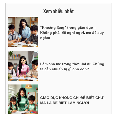
Xem nhiều nhất
“Khoảng lặng” trong giáo dục –
Không phải để nghỉ ngơi, mà để suy
ngẫm
Làm cha mẹ trong thời đại AI: Chúng
ta cần chuẩn bị gì cho con?
GIÁO DỤC KHÔNG CHỈ ĐỂ BIẾT CHỮ,
MÀ LÀ ĐỂ BIẾT LÀM NGƯỜI