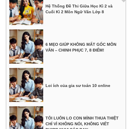
Hệ Thống Đề Thi Giữa Học Kì 2 và
Cuối Kì 2 Môn Ngữ Văn Lớp 8
6 MẸO GIÚP KHÔNG MẤT GỐC MÔN
VĂN – CHINH PHỤC 7, 8 ĐIỂM!
Loi ích của gia sư toán 10 online
TÔI LUÔN LO CON MÌNH THUA THIỆT
CHỈ VÌ KHÔNG NÓI, KHÔNG VIẾT