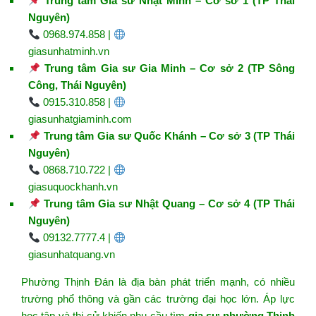
Trung tâm Gia sư Nhật Minh – Cơ sở 1 (TP Thái
Nguyên)
0968.974.858 |
giasunhatminh.vn
Trung tâm Gia sư Gia Minh – Cơ sở 2 (TP Sông
Công, Thái Nguyên)
0915.310.858 |
giasunhatgiaminh.com
Trung tâm Gia sư Quốc Khánh – Cơ sở 3 (TP Thái
Nguyên)
0868.710.722 |
giasuquockhanh.vn
Trung tâm Gia sư Nhật Quang – Cơ sở 4 (TP Thái
Nguyên)
09132.7777.4 |
giasunhatquang.vn
Phường Thịnh Đán là địa bàn phát triển mạnh, có nhiều
trường phổ thông và gần các trường đại học lớn. Áp lực
học tập và thi cử khiến nhu cầu tìm
gia sư phường Thịnh