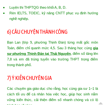
Luyện thi THPTQG theo khối A, B, D.
Rèn IELTS, TOEIC, kỹ năng CNTT phục vụ định hướng
nghề nghiệp.
6) CÂU CHUYỆN THÀNH CÔNG
Bạn Lan (lớp 9, phường Thịnh Đán) từng mất gốc môn
Toán, điểm chỉ quanh mức 4,5. Sau 3 tháng học cùng
gia
sư phường Thịnh Đán tại Thái Nguyên
, điểm số tăng lên
7,8 và em đã trúng tuyển vào trường THPT trọng điểm
trong thành phố.
7) Ý KIẾN CHUYÊN GIA
Các chuyên gia giáo dục cho rằng, học cùng gia sư 1–1 là
cách tối ưu để cá nhân hóa việc học, giúp học sinh nắm
vững kiến thức, cải thiện điểm số nhanh chóng và có lộ