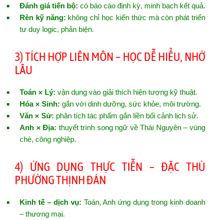
Đánh giá tiến bộ:
có báo cáo định kỳ, minh bạch kết quả.
Rèn kỹ năng:
không chỉ học kiến thức mà còn phát triển
tư duy logic, phản biện.
3) TÍCH HỢP LIÊN MÔN – HỌC DỄ HIỂU, NHỚ
LÂU
Toán × Lý:
vận dụng vào giải thích hiện tượng kỹ thuật.
Hóa × Sinh:
gắn với dinh dưỡng, sức khỏe, môi trường.
Văn × Sử:
phân tích tác phẩm gắn liền bối cảnh lịch sử.
Anh × Địa:
thuyết trình song ngữ về Thái Nguyên – vùng
chè, công nghiệp.
4) ỨNG DỤNG THỰC TIỄN – ĐẶC THÙ
PHƯỜNG THỊNH ĐÁN
Kinh tế – dịch vụ:
Toán, Anh ứng dụng trong kinh doanh
– thương mại.