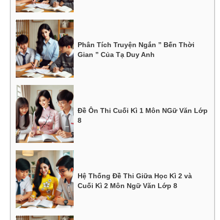
Phân Tích Truyện Ngắn ” Bến Thời
Gian ” Của Tạ Duy Anh
Đề Ôn Thi Cuối Kì 1 Môn NGữ Văn Lớp
8
Hệ Thống Đề Thi Giữa Học Kì 2 và
Cuối Kì 2 Môn Ngữ Văn Lớp 8