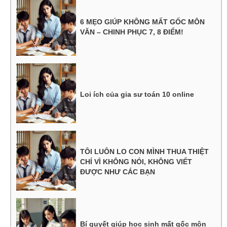
6 MẸO GIÚP KHÔNG MẤT GỐC MÔN
VĂN – CHINH PHỤC 7, 8 ĐIỂM!
Loi ích của gia sư toán 10 online
TÔI LUÔN LO CON MÌNH THUA THIỆT
CHỈ VÌ KHÔNG NÓI, KHÔNG VIẾT
ĐƯỢC NHƯ CÁC BẠN
Bí quyết giúp học sinh mất gốc môn