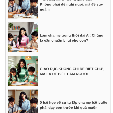
Không phải để nghỉ ngơi, mà để suy
ngẫm
Làm cha mẹ trong thời đại AI: Chúng
ta cần chuẩn bị gì cho con?
GIÁO DỤC KHÔNG CHỈ ĐỂ BIẾT CHỮ,
MÀ LÀ ĐỂ BIẾT LÀM NGƯỜI
5 bài học về sự tự lập cha mẹ bắt buộc
phải dạy con trước khi quá muộn