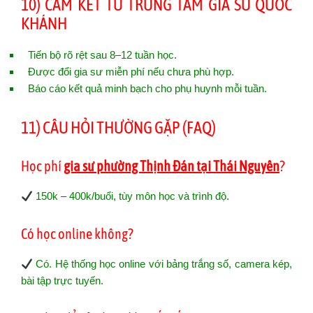
10) CAM KẾT TỪ TRUNG TÂM GIA SƯ QUỐC
KHÁNH
Tiến bộ rõ rệt sau 8–12 tuần học.
Được đổi gia sư miễn phí nếu chưa phù hợp.
Báo cáo kết quả minh bạch cho phụ huynh mỗi tuần.
11) CÂU HỎI THƯỜNG GẶP (FAQ)
Học phí
gia sư phường Thịnh Đán tại Thái Nguyên
?
150k – 400k/buổi, tùy môn học và trình độ.
Có học online không?
Có. Hệ thống học online với bảng trắng số, camera kép,
bài tập trực tuyến.