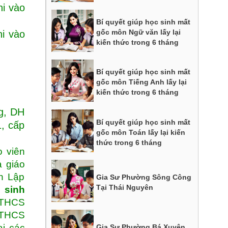
hi vào
Bí quyết giúp học sinh mất
gốc môn Ngữ văn lấy lại
hi vào
kiến thức trong 6 tháng
Bí quyết giúp học sinh mất
gốc môn Tiếng Anh lấy lại
kiến thức trong 6 tháng
ng, DH
Bí quyết giúp học sinh mất
, cấp
gốc môn Toán lấy lại kiến
thức trong 6 tháng
o viên
à giáo
n Lập
Gia Sư Phường Sông Công
Tại Thái Nguyên
 sinh
 THCS
 THCS
ại các
Gia Sư Phường Bá Xuyên