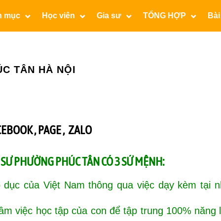
n mục
Học viên
Gia sư
TỔNG HỢP
Bài
C TÂN HÀ NỘI
CEBOOK ,
PAGE
,
ZALO
 SƯ PHƯỜNG PHÚC TÂN CÓ 3 SỨ MỆNH:
 dục của Việt Nam thông qua việc dạy kèm tại n
tâm việc học tập của con để tập trung 100% năng