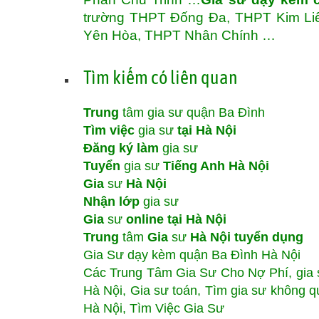
trường THPT Đống Đa, THPT Kim Li
Yên Hòa, THPT Nhân Chính …
Tìm kiếm có liên quan
Trung
tâm gia sư quận Ba Đình
Tìm việc
gia sư
tại Hà Nội
Đăng ký làm
gia sư
Tuyển
gia sư
Tiếng Anh Hà Nội
Gia
sư
Hà Nội
Nhận lớp
gia sư
Gia
sư
online tại Hà Nội
Trung
tâm
Gia
sư
Hà Nội tuyển dụng
Gia Sư dạy kèm quận Ba Đình Hà Nội
Các Trung Tâm Gia Sư Cho Nợ Phí, gia s
Hà Nội, Gia sư toán, Tìm gia sư không qu
Hà Nội, Tìm Việc Gia Sư