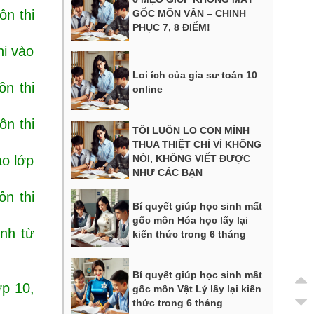
ôn thi
GỐC MÔN VĂN – CHINH
PHỤC 7, 8 ĐIỂM!
hi vào
Loi ích của gia sư toán 10
ôn thi
online
ôn thi
TÔI LUÔN LO CON MÌNH
THUA THIỆT CHỈ VÌ KHÔNG
NÓI, KHÔNG VIẾT ĐƯỢC
ào lớp
NHƯ CÁC BẠN
ôn thi
Bí quyết giúp học sinh mất
gốc môn Hóa học lấy lại
nh từ
kiến thức trong 6 tháng
Bí quyết giúp học sinh mất
ớp 10,
gốc môn Vật Lý lấy lại kiến
thức trong 6 tháng