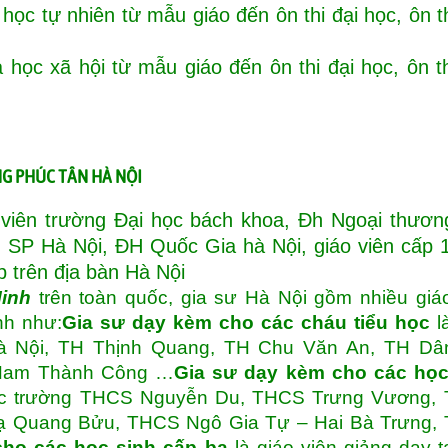
ọc tự nhiên từ mẫu giáo đến ôn thi đại học, ôn t
học xã hội từ mẫu giáo đến ôn thi đại học, ôn t
NG PHÚC TÂN HÀ NỘI
h viên trường Đại học bách khoa, Đh Ngoại thươ
SP Hà Nội, ĐH Quốc Gia hà Nội, giáo viên cấp 1
p trên địa bàn Hà Nội
inh
trên toàn quốc, gia sư Hà Nội gồm nhiều giá
nh như:
Gia sư dạy kèm cho các cháu tiểu học
l
 Hà Nội, TH Thịnh Quang, TH Chu Văn An, TH Dâ
 Nam Thành Công …
Gia sư dạy kèm cho các học
 các trường THCS Nguyễn Du, THCS Trưng Vương,
 Quang Bửu, THCS Ngô Gia Tự – Hai Bà Trưng,
ho các học sinh cấp ba
là giáo viên giảng dạy t