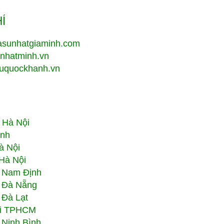
HÍ
asunhatgiaminh.com
unhatminh.vn
suquockhanh.vn
i Hà Nội
inh
à Nội
Hà Nội
i Nam Định
i Đà Nẵng
 Đà Lạt
ại TPHCM
 Ninh Bình