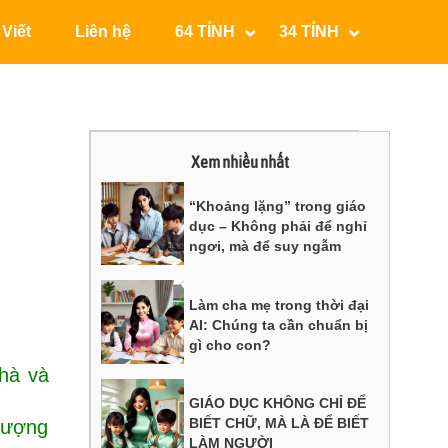
 Viết
Liên hệ
64 TỈNH
34 TỈNH
Xem nhiều nhất
“Khoảng lặng” trong giáo
dục – Không phải để nghỉ
ngơi, mà để suy ngẫm
Làm cha mẹ trong thời đại
AI: Chúng ta cần chuẩn bị
gì cho con?
hà và
GIÁO DỤC KHÔNG CHỈ ĐỂ
BIẾT CHỮ, MÀ LÀ ĐỂ BIẾT
 lượng
LÀM NGƯỜI