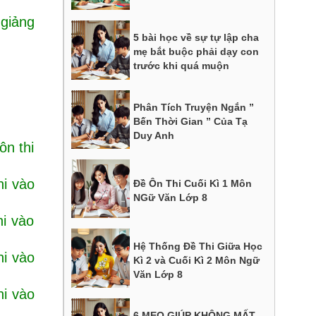
 giảng
5 bài học về sự tự lập cha
mẹ bắt buộc phải dạy con
trước khi quá muộn
Phân Tích Truyện Ngắn ”
Bến Thời Gian ” Của Tạ
Duy Anh
ôn thi
hi vào
Đề Ôn Thi Cuối Kì 1 Môn
NGữ Văn Lớp 8
hi vào
Hệ Thống Đề Thi Giữa Học
hi vào
Kì 2 và Cuối Kì 2 Môn Ngữ
Văn Lớp 8
hi vào
6 MẸO GIÚP KHÔNG MẤT