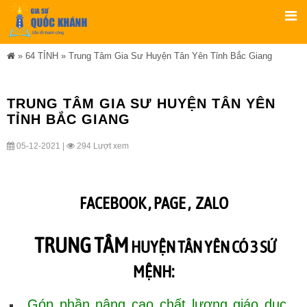
»
64 TỈNH
»
Trung Tâm Gia Sư Huyện Tân Yên Tỉnh Bắc Giang
TRUNG TÂM GIA SƯ HUYỆN TÂN YÊN
TỈNH BẮC GIANG
05-12-2021 |
294 Lượt xem
FACEBOOK ,
PAGE
,
ZALO
TRUNG TÂM
HUYỆN TÂN YÊN CÓ 3 SỨ
MỆNH:
Góp phần nâng cao chất lượng giáo dục