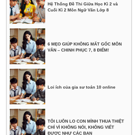
Hệ Thống Đề Thi Giữa Học Kì 2 và
Cuối Kì 2 Môn Ngữ Văn Lớp 8
6 MẸO GIÚP KHÔNG MẤT GỐC MÔN
VĂN – CHINH PHỤC 7, 8 ĐIỂM!
Loi ích của gia sư toán 10 online
TÔI LUÔN LO CON MÌNH THUA THIỆT
CHỈ VÌ KHÔNG NÓI, KHÔNG VIẾT
ĐƯỢC NHƯ CÁC BẠN