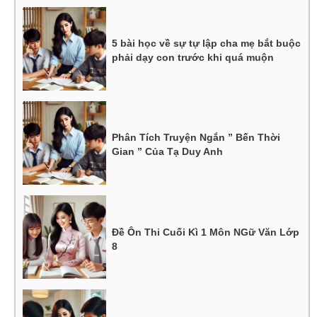
5 bài học về sự tự lập cha mẹ bắt buộc
phải dạy con trước khi quá muộn
Phân Tích Truyện Ngắn ” Bến Thời
Gian ” Của Tạ Duy Anh
Đề Ôn Thi Cuối Kì 1 Môn NGữ Văn Lớp
8