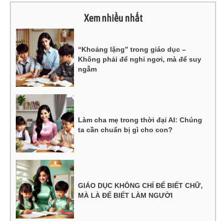
Xem nhiều nhất
“Khoảng lặng” trong giáo dục –
Không phải để nghỉ ngơi, mà để suy
ngẫm
Làm cha mẹ trong thời đại AI: Chúng
ta cần chuẩn bị gì cho con?
GIÁO DỤC KHÔNG CHỈ ĐỂ BIẾT CHỮ,
MÀ LÀ ĐỂ BIẾT LÀM NGƯỜI