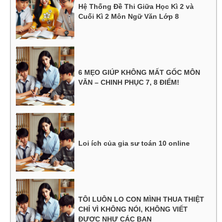
Hệ Thống Đề Thi Giữa Học Kì 2 và
Cuối Kì 2 Môn Ngữ Văn Lớp 8
6 MẸO GIÚP KHÔNG MẤT GỐC MÔN
VĂN – CHINH PHỤC 7, 8 ĐIỂM!
Loi ích của gia sư toán 10 online
TÔI LUÔN LO CON MÌNH THUA THIỆT
CHỈ VÌ KHÔNG NÓI, KHÔNG VIẾT
ĐƯỢC NHƯ CÁC BẠN