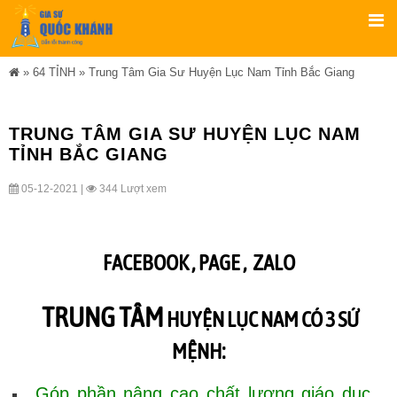
»
64 TỈNH
»
Trung Tâm Gia Sư Huyện Lục Nam Tỉnh Bắc Giang
TRUNG TÂM GIA SƯ HUYỆN LỤC NAM
TỈNH BẮC GIANG
05-12-2021 |
344 Lượt xem
FACEBOOK ,
PAGE
,
ZALO
TRUNG TÂM
HUYỆN LỤC NAM CÓ 3 SỨ
MỆNH:
Góp phần nâng cao chất lượng giáo dục