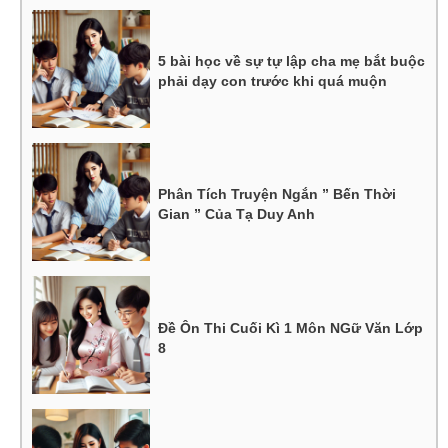
5 bài học về sự tự lập cha mẹ bắt buộc
phải dạy con trước khi quá muộn
Phân Tích Truyện Ngắn ” Bến Thời
Gian ” Của Tạ Duy Anh
Đề Ôn Thi Cuối Kì 1 Môn NGữ Văn Lớp
8