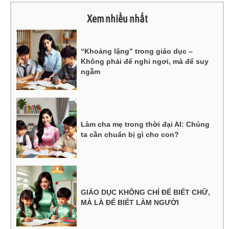
Xem nhiều nhất
“Khoảng lặng” trong giáo dục –
Không phải để nghỉ ngơi, mà để suy
ngẫm
Làm cha mẹ trong thời đại AI: Chúng
ta cần chuẩn bị gì cho con?
GIÁO DỤC KHÔNG CHỈ ĐỂ BIẾT CHỮ,
MÀ LÀ ĐỂ BIẾT LÀM NGƯỜI