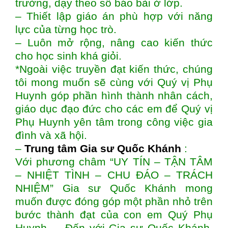
trường, dạy theo sổ báo bài ở lớp.
– Thiết lập giáo án phù hợp với năng
lực của từng học trò.
– Luôn mở rộng, nâng cao kiến thức
cho học sinh khá giỏi.
*Ngoài việc truyền đạt kiến thức, chúng
tôi mong muốn sẽ cùng với Quý vị Phụ
Huynh góp phần hình thành nhân cách,
giáo dục đạo đức cho các em để Quý vị
Phụ Huynh yên tâm trong công việc gia
đình và xã hội.
–
Trung tâm Gia sư Quốc Khánh
:
Với phương châm “UY TÍN – TẬN TÂM
– NHIỆT TÌNH – CHU ĐÁO – TRÁCH
NHIỆM” Gia sư Quốc Khánh mong
muốn được đóng góp một phần nhỏ trên
bước thành đạt của con em Quý Phụ
Huynh. – Đến với Gia sư Quốc Khánh,