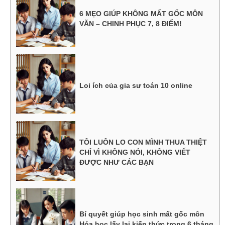
6 MẸO GIÚP KHÔNG MẤT GỐC MÔN
VĂN – CHINH PHỤC 7, 8 ĐIỂM!
Loi ích của gia sư toán 10 online
TÔI LUÔN LO CON MÌNH THUA THIỆT
CHỈ VÌ KHÔNG NÓI, KHÔNG VIẾT
ĐƯỢC NHƯ CÁC BẠN
Bí quyết giúp học sinh mất gốc môn
Hóa học lấy lại kiến thức trong 6 tháng