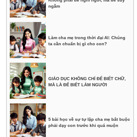
Không phải để nghỉ ngơi, mà để suy
ngẫm
Làm cha mẹ trong thời đại AI: Chúng
ta cần chuẩn bị gì cho con?
GIÁO DỤC KHÔNG CHỈ ĐỂ BIẾT CHỮ,
MÀ LÀ ĐỂ BIẾT LÀM NGƯỜI
5 bài học về sự tự lập cha mẹ bắt buộc
phải dạy con trước khi quá muộn