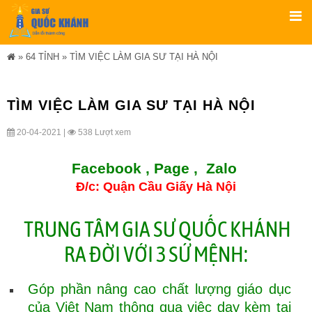
»
64 TỈNH
»
TÌM VIỆC LÀM GIA SƯ TẠI HÀ NỘI
TÌM VIỆC LÀM GIA SƯ TẠI HÀ NỘI
20-04-2021 |
538 Lượt xem
Facebook ,
Page
,
Zalo
Đ/c: Quận Cầu Giấy Hà Nội
TRUNG TÂM GIA SƯ QUỐC KHÁNH
RA ĐỜI VỚI 3 SỨ MỆNH:
Góp phần nâng cao chất lượng giáo dục
của Việt Nam thông qua việc dạy kèm tại