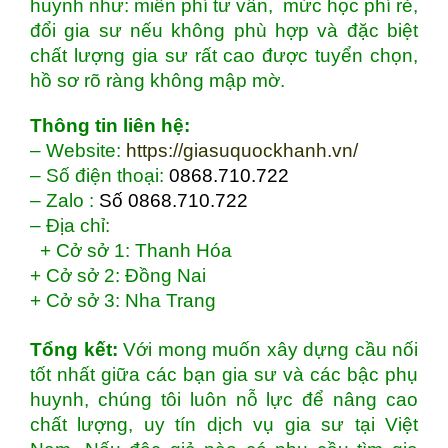
huynh như: miễn phí tư vấn, mức học phí rẻ,
đổi gia sư nếu không phù hợp và đặc biệt
chất lượng gia sư rất cao được tuyển chọn,
hồ sơ rõ ràng không mập mờ.
Thông tin liên hệ:
– Website:
https://giasuquockhanh.vn/
– Số điện thoại:
0868.710.722
– Zalo :
Số 0868.710.722
– Địa chỉ:
+
Cở sở 1: Thanh Hóa
+
Cở sở 2: Đồng Nai
+
Cở sở 3: Nha Trang
Tổng kết:
Với mong muốn xây dựng cầu nối
tốt nhất giữa các bạn gia sư và các bậc phụ
huynh, chúng tôi luôn nỗ lực để nâng cao
chất lượng, uy tín dịch vụ gia sư tại Việt