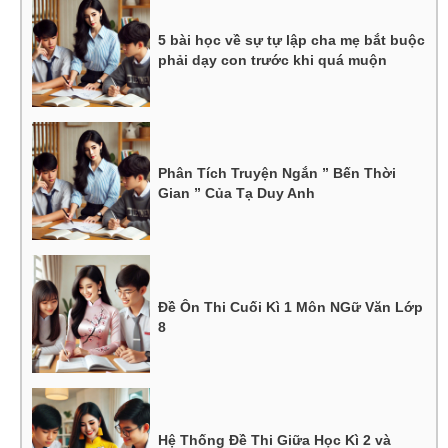
5 bài học về sự tự lập cha mẹ bắt buộc
phải dạy con trước khi quá muộn
Phân Tích Truyện Ngắn ” Bến Thời
Gian ” Của Tạ Duy Anh
Đề Ôn Thi Cuối Kì 1 Môn NGữ Văn Lớp
8
Hệ Thống Đề Thi Giữa Học Kì 2 và