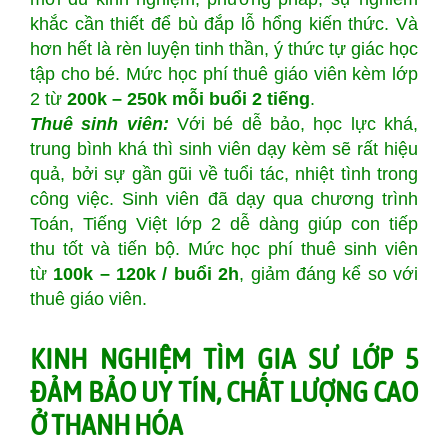
khắc cần thiết để bù đắp lỗ hổng kiến thức. Và
hơn hết là rèn luyện tinh thần, ý thức tự giác học
tập cho bé. Mức học phí thuê giáo viên kèm lớp
2 từ
200k – 250k mỗi buổi 2 tiếng
.
Thuê sinh viên:
Với bé dễ bảo, học lực khá,
trung bình khá thì sinh viên dạy kèm sẽ rất hiệu
quả, bởi sự gần gũi về tuổi tác, nhiệt tình trong
công việc. Sinh viên đã dạy qua chương trình
Toán, Tiếng Việt lớp 2 dễ dàng giúp con tiếp
thu tốt và tiến bộ. Mức học phí thuê sinh viên
từ
100k – 120k / buổi 2h
, giảm đáng kể so với
thuê giáo viên.
KINH NGHIỆM TÌM GIA SƯ LỚP 5
ĐẢM BẢO UY TÍN, CHẤT LƯỢNG CAO
Ở THANH HÓA