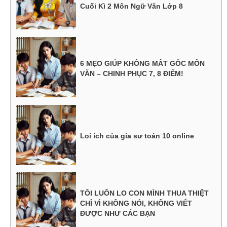
Cuối Kì 2 Môn Ngữ Văn Lớp 8
6 MẸO GIÚP KHÔNG MẤT GỐC MÔN
VĂN – CHINH PHỤC 7, 8 ĐIỂM!
Loi ích của gia sư toán 10 online
TÔI LUÔN LO CON MÌNH THUA THIỆT
CHỈ VÌ KHÔNG NÓI, KHÔNG VIẾT
ĐƯỢC NHƯ CÁC BẠN