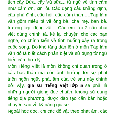
tích cây Dừa, cây Vú sữa.., từ ngữ về tình cảm
như cảm ơn, xin lỗi. Các dạng câu khẳng định,
câu phủ đinh, câu hỏi, câu cảm thám….Tập làm
văn gồm miêu tả về ông bà, cha mẹ, bạn bè,
trường lớp, động vật… Các em lớp 2 cần phải
viết đúng chính tả, kể lại chuyện cho các bạn
nghe, có chính kiến về tình huống xảy ra trong
cuộc sống. Độ khó tăng dần lên ở môn Tập làm
văn đó là biết cách phân biệt và sử dụng từ ngữ
biểu cảm hợp lý.
Môn Tiếng Việt là môn không chỉ quan trọng ở
các bậc thấp mà còn ảnh hưởng tới sự phát
triển ngôn ngữ, phát âm của trẻ sau này chính
bởi vậy,
gia sư Tiếng Việt lớp 5
sẽ phải là
những người giọng đọc chuẩn, không sử dụng
tiếng địa phương, được đào tạo căn bản hoặc
chuyên sâu về kỹ năng gia sư.
Ngoài học đọc, chỉ các đồ vật theo phát âm, các