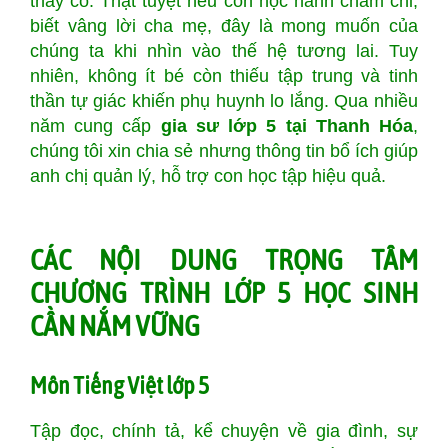
thầy cô. Thật tuyệt nếu con học hành chăm chỉ,
biết vâng lời cha mẹ, đây là mong muốn của
chúng ta khi nhìn vào thế hệ tương lai. Tuy
nhiên, không ít bé còn thiếu tập trung và tinh
thần tự giác khiến phụ huynh lo lắng. Qua nhiều
năm cung cấp
gia sư lớp 5 tại Thanh Hóa
,
chúng tôi xin chia sẻ nhưng thông tin bổ ích giúp
anh chị quản lý, hỗ trợ con học tập hiệu quả.
CÁC NỘI DUNG TRỌNG TÂM
CHƯƠNG TRÌNH LỚP 5 HỌC SINH
CẦN NẮM VỮNG
Môn Tiếng Việt lớp 5
Tập đọc, chính tả, kể chuyện về gia đình, sự