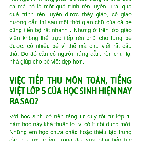
cả mà nó là một quá trình rèn luyện. Trải qua
quá trình rèn luyện được thầy giáo, cô giáo
hướng dẫn thì sau một thời gian chữ của cá bé
cũng tiến bộ rất nhanh . Nhưng ở trên lớp giáo
viên không thể trực tiếp rèn chữ cho từng bé
được, có nhiều bé vì thế mà chữ viết rất cẩu
thả. Do đó cần có người hứng dẫn, rèn chữ tại
nhà giúp cho bé viết đẹp hơn.
VIỆC TIẾP THU MÔN TOÁN, TIẾNG
VIỆT LỚP 5 CỦA HỌC SINH HIỆN NAY
RA SAO?
Với học sinh có nền tảng tư duy tốt từ lớp 1,
năm học này khá thuận lợi vì có ít nội dung mới.
Những em học chưa chắc hoặc thiếu tập trung
cần nỗ lực nhiều, trong đó, vừa phải tiếp tục