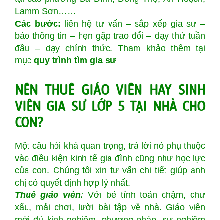
Lamm Sơn……
Các bước:
liên hệ tư vấn – sắp xếp gia sư –
báo thông tin – hẹn gặp trao đổi – dạy thử tuần
đầu – dạy chính thức. Tham khảo thêm tại
mục
quy trình tìm gia sư
NÊN THUÊ GIÁO VIÊN
HAY SINH
VIÊN GIA SƯ LỚP 5 TẠI NHÀ CHO
CON?
Một câu hỏi khá quan trọng, trả lời nó phụ thuộc
vào điều kiện kinh tế gia đình cũng như học lực
của con. Chúng tôi xin tư vấn chi tiết giúp anh
chị có quyết định hợp lý nhất.
Thuê giáo viên:
Với bé tính toán chậm, chữ
xấu, mải chơi, lười bài tập về nhà. Giáo viên
mới đủ kinh nghiệm, phương pháp, sự nghiêm