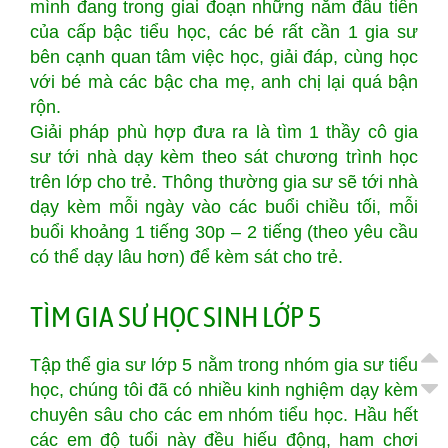
mình đang trong giai đoạn những năm đầu tiên
của cấp bậc tiểu học, các bé rất cần 1 gia sư
bên cạnh quan tâm việc học, giải đáp, cùng học
với bé mà các bậc cha mẹ, anh chị lại quá bận
rộn.
Giải pháp phù hợp đưa ra là tìm 1 thầy cô gia
sư tới nhà dạy kèm theo sát chương trình học
trên lớp cho trẻ. Thông thường gia sư sẽ tới nhà
dạy kèm mỗi ngày vào các buổi chiều tối, mỗi
buổi khoảng 1 tiếng 30p – 2 tiếng (theo yêu cầu
có thể dạy lâu hơn) để kèm sát cho trẻ.
TÌM GIA SƯ HỌC SINH LỚP 5
Tập thể gia sư lớp 5 nằm trong nhóm gia sư tiểu
học, chúng tôi đã có nhiều kinh nghiệm dạy kèm
chuyên sâu cho các em nhóm tiểu học. Hầu hết
các em độ tuổi này đều hiếu động, ham chơi