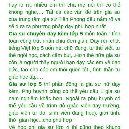
hay lo ra, nhiều em thì cha mẹ nói thì có thể
không nghe,… Tất cả các vấn đề trên gia sư
của trung tâm gia sư Tiên Phong đều nắm rõ và
sẽ đưa ra phương pháp dạy phù hợp nhất.
Gia sư chuyên dạy kèm lớp 5
môn toán : tính
toán cộng trừ, nhân chia đơn giản. Dạy rèn chữ,
tiếng Việt lớp 5 uốn nét chữ đúng, tư thế viết, tư
thế ngồi học, cách cầm bút,..Hơn thế nữa gia sư
còn là người thầy người bạn dạy các em về đạo
đức, tạo cho các em thói quen tốt , tình thần tự
giác học tập,…
Gia sư lớp 5
thì phần đông là gia sư nữ dạy
kèm. Phụ huynh cũng có thể yêu cầu 1 gia sư
nam nghiêm khắc hơn. Ngoài ra phụ huynh có
thể yêu cầu về trình độ (giáo viên dạy trường,
giáo viên tự do, sinh viên đang học), giới tính,
thời gian học,..cho phù hợp
Về học phí gia sư lớp 4 thì cũng theo khung