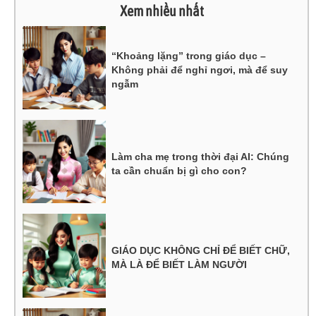
Xem nhiều nhất
“Khoảng lặng” trong giáo dục –
Không phải để nghỉ ngơi, mà để suy
ngẫm
Làm cha mẹ trong thời đại AI: Chúng
ta cần chuẩn bị gì cho con?
GIÁO DỤC KHÔNG CHỈ ĐỂ BIẾT CHỮ,
MÀ LÀ ĐỂ BIẾT LÀM NGƯỜI