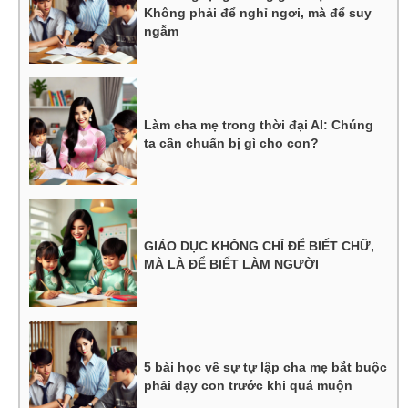
Không phải để nghỉ ngơi, mà để suy
ngẫm
Làm cha mẹ trong thời đại AI: Chúng
ta cần chuẩn bị gì cho con?
GIÁO DỤC KHÔNG CHỈ ĐỂ BIẾT CHỮ,
MÀ LÀ ĐỂ BIẾT LÀM NGƯỜI
5 bài học về sự tự lập cha mẹ bắt buộc
phải dạy con trước khi quá muộn