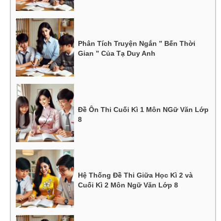
Phân Tích Truyện Ngắn ” Bến Thời
Gian ” Của Tạ Duy Anh
Đề Ôn Thi Cuối Kì 1 Môn NGữ Văn Lớp
8
Hệ Thống Đề Thi Giữa Học Kì 2 và
Cuối Kì 2 Môn Ngữ Văn Lớp 8