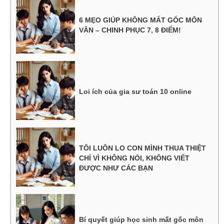
6 MẸO GIÚP KHÔNG MẤT GỐC MÔN
VĂN – CHINH PHỤC 7, 8 ĐIỂM!
Loi ích của gia sư toán 10 online
TÔI LUÔN LO CON MÌNH THUA THIỆT
CHỈ VÌ KHÔNG NÓI, KHÔNG VIẾT
ĐƯỢC NHƯ CÁC BẠN
Bí quyết giúp học sinh mất gốc môn