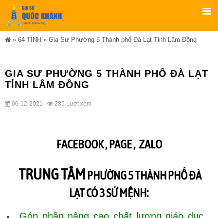
»
64 TỈNH
»
Gia Sư Phường 5 Thành phố Đà Lạt Tỉnh Lâm Đồng
GIA SƯ PHƯỜNG 5 THÀNH PHỐ ĐÀ LẠT
TỈNH LÂM ĐỒNG
06-12-2021 |
285 Lượt xem
FACEBOOK ,
PAGE
,
ZALO
TRUNG TÂM
PHƯỜNG 5 THÀNH PHỐ ĐÀ
LẠT CÓ 3 SỨ MỆNH:
Góp phần nâng cao chất lượng giáo dục