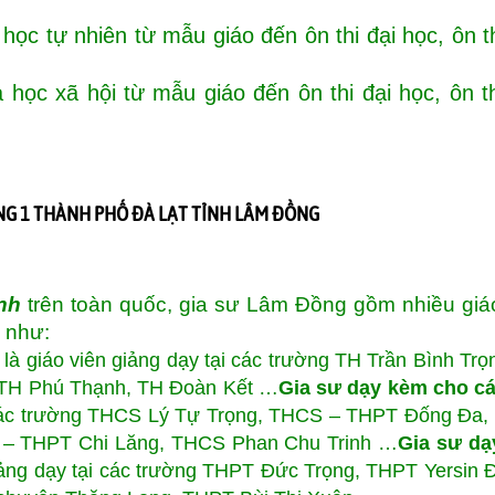
ọc tự nhiên từ mẫu giáo đến ôn thi đại học, ôn t
học xã hội từ mẫu giáo đến ôn thi đại học, ôn t
G 1 THÀNH PHỐ ĐÀ LẠT TỈNH LÂM ĐỒNG
nh
trên toàn quốc, gia sư Lâm Đồng gồm nhiều giá
h như:
là giáo viên giảng dạy tại các trường TH Trần Bình Trọ
, TH Phú Thạnh, TH Đoàn Kết …
Gia sư dạy kèm cho c
i các trường THCS Lý Tự Trọng, THCS – THPT Đống Đa
 – THPT Chi Lăng, THCS Phan Chu Trinh …
Gia sư dạ
iảng dạy tại các trường THPT Đức Trọng, THPT Yersin Đ