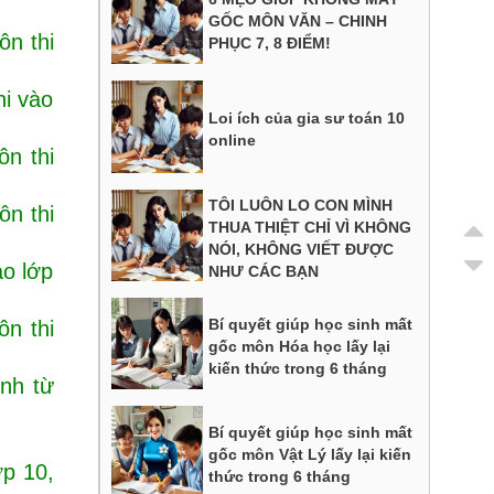
GỐC MÔN VĂN – CHINH
ôn thi
PHỤC 7, 8 ĐIỂM!
hi vào
Loi ích của gia sư toán 10
online
ôn thi
TÔI LUÔN LO CON MÌNH
ôn thi
THUA THIỆT CHỈ VÌ KHÔNG
NÓI, KHÔNG VIẾT ĐƯỢC
ào lớp
NHƯ CÁC BẠN
Bí quyết giúp học sinh mất
ôn thi
gốc môn Hóa học lấy lại
kiến thức trong 6 tháng
nh từ
Bí quyết giúp học sinh mất
gốc môn Vật Lý lấy lại kiến
ớp 10,
thức trong 6 tháng