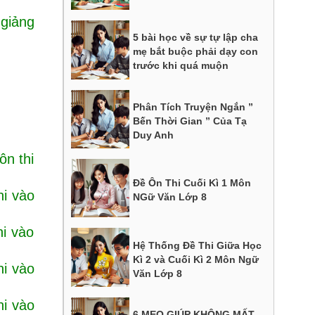
 giảng
5 bài học về sự tự lập cha
mẹ bắt buộc phải dạy con
trước khi quá muộn
Phân Tích Truyện Ngắn ”
Bến Thời Gian ” Của Tạ
Duy Anh
ôn thi
Đề Ôn Thi Cuối Kì 1 Môn
hi vào
NGữ Văn Lớp 8
hi vào
Hệ Thống Đề Thi Giữa Học
Kì 2 và Cuối Kì 2 Môn Ngữ
hi vào
Văn Lớp 8
hi vào
6 MẸO GIÚP KHÔNG MẤT