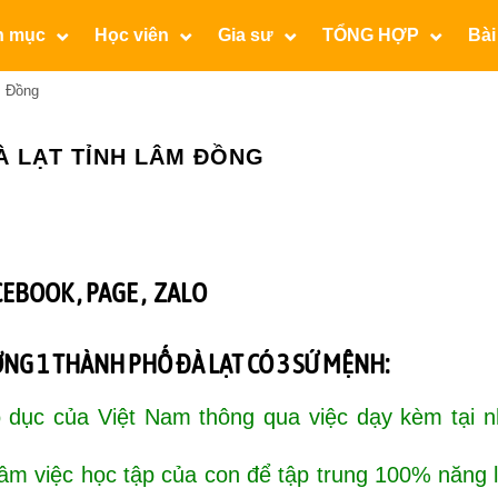
n mục
Học viên
Gia sư
TỔNG HỢP
Bài
m Đồng
À LẠT TỈNH LÂM ĐỒNG
CEBOOK ,
PAGE
,
ZALO
NG 1 THÀNH PHỐ ĐÀ LẠT CÓ 3 SỨ MỆNH:
 dục của Việt Nam thông qua việc dạy kèm tại n
tâm việc học tập của con để tập trung 100% năng