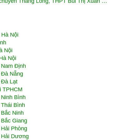
chuyên Thăng Long, THPT Bùi Thị Xuân …
i Hà Nội
inh
à Nội
Hà Nội
i Nam Định
i Đà Nẵng
 Đà Lạt
ại TPHCM
 Ninh Bình
 Thái Bình
 Bắc Ninh
 Bắc Giang
 Hải Phòng
 Hải Dương