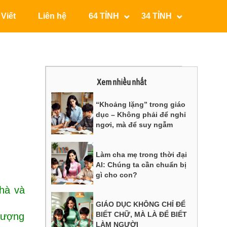
 Viết
Liên hệ
64 TỈNH
34 TỈNH
Xem nhiều nhất
“Khoảng lặng” trong giáo
dục – Không phải để nghỉ
ngơi, mà để suy ngẫm
Làm cha mẹ trong thời đại
AI: Chúng ta cần chuẩn bị
gì cho con?
hà và
GIÁO DỤC KHÔNG CHỈ ĐỂ
BIẾT CHỮ, MÀ LÀ ĐỂ BIẾT
 lượng
LÀM NGƯỜI