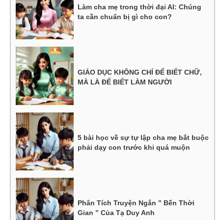
Làm cha mẹ trong thời đại AI: Chúng
ta cần chuẩn bị gì cho con?
GIÁO DỤC KHÔNG CHỈ ĐỂ BIẾT CHỮ,
MÀ LÀ ĐỂ BIẾT LÀM NGƯỜI
5 bài học về sự tự lập cha mẹ bắt buộc
phải dạy con trước khi quá muộn
Phân Tích Truyện Ngắn ” Bến Thời
Gian ” Của Tạ Duy Anh