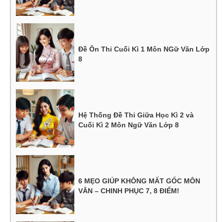
Đề Ôn Thi Cuối Kì 1 Môn NGữ Văn Lớp
8
Hệ Thống Đề Thi Giữa Học Kì 2 và
Cuối Kì 2 Môn Ngữ Văn Lớp 8
6 MẸO GIÚP KHÔNG MẤT GỐC MÔN
VĂN – CHINH PHỤC 7, 8 ĐIỂM!