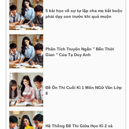
5 bài học về sự tự lập cha mẹ bắt buộc
phải dạy con trước khi quá muộn
Phân Tích Truyện Ngắn ” Bến Thời
Gian ” Của Tạ Duy Anh
Đề Ôn Thi Cuối Kì 1 Môn NGữ Văn Lớp
8
Hệ Thống Đề Thi Giữa Học Kì 2 và