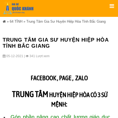
»
64 TỈNH
»
Trung Tâm Gia Sư Huyện Hiệp Hòa Tỉnh Bắc Giang
TRUNG TÂM GIA SƯ HUYỆN HIỆP HÒA
TỈNH BẮC GIANG
05-12-2021 |
341 Lượt xem
FACEBOOK ,
PAGE
,
ZALO
TRUNG TÂM
HUYỆN HIỆP HÒA CÓ 3 SỨ
MỆNH:
Góp phần nâng cao chất lượng giáo dục