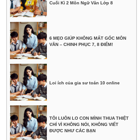
Cuối Kì 2 Môn Ngữ Văn Lớp 8
6 MẸO GIÚP KHÔNG MẤT GỐC MÔN
VĂN – CHINH PHỤC 7, 8 ĐIỂM!
Loi ích của gia sư toán 10 online
TÔI LUÔN LO CON MÌNH THUA THIỆT
CHỈ VÌ KHÔNG NÓI, KHÔNG VIẾT
ĐƯỢC NHƯ CÁC BẠN