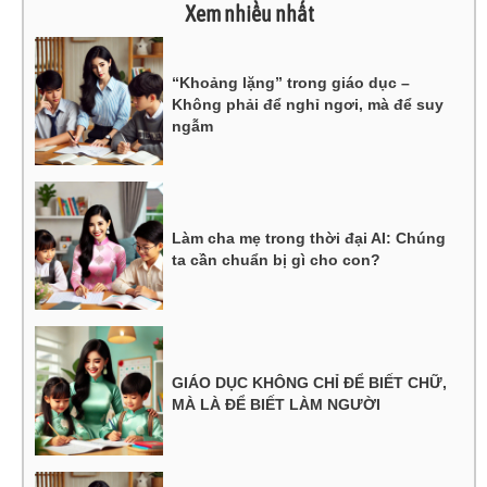
Xem nhiều nhất
“Khoảng lặng” trong giáo dục –
Không phải để nghỉ ngơi, mà để suy
ngẫm
Làm cha mẹ trong thời đại AI: Chúng
ta cần chuẩn bị gì cho con?
GIÁO DỤC KHÔNG CHỈ ĐỂ BIẾT CHỮ,
MÀ LÀ ĐỂ BIẾT LÀM NGƯỜI