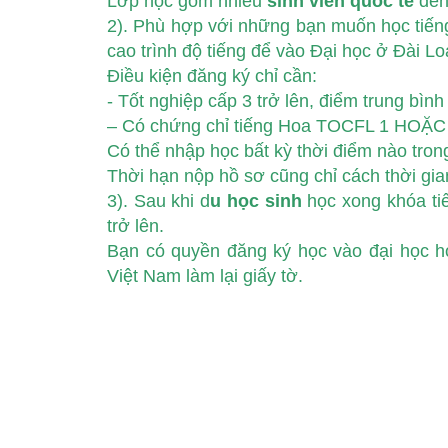
Lớp học gồm nhiều
sinh viên quốc tế
đến 
2). Phù hợp với những bạn muốn học tiếng 
cao trình độ tiếng để vào Đại học ở Đài L
Điều kiện đăng ký chỉ cần:
-️ Tốt nghiệp cấp 3 trở lên, điểm trung bình 
– Có chứng chỉ tiếng Hoa TOCFL 1 HOẶC 
Có thể nhập học bất kỳ thời điểm nào tron
Thời hạn nộp hồ sơ cũng chỉ cách thời gia
3). Sau khi d
u học sinh
học xong khóa ti
trở lên.
Bạn có quyền đăng ký học vào đại học h
Việt Nam làm lại giấy tờ.