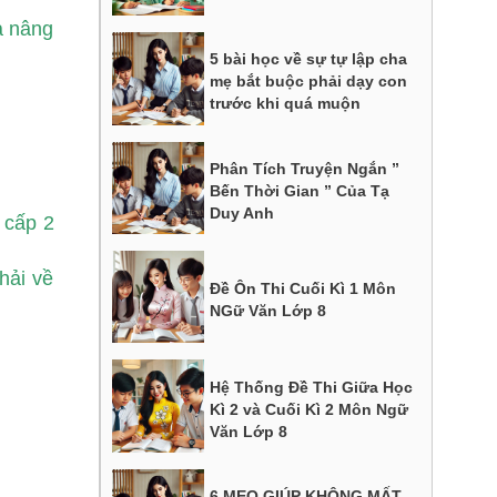
à nâng
5 bài học về sự tự lập cha
mẹ bắt buộc phải dạy con
trước khi quá muộn
Phân Tích Truyện Ngắn ”
Bến Thời Gian ” Của Tạ
Duy Anh
 cấp 2
hải về
Đề Ôn Thi Cuối Kì 1 Môn
NGữ Văn Lớp 8
Hệ Thống Đề Thi Giữa Học
Kì 2 và Cuối Kì 2 Môn Ngữ
Văn Lớp 8
6 MẸO GIÚP KHÔNG MẤT