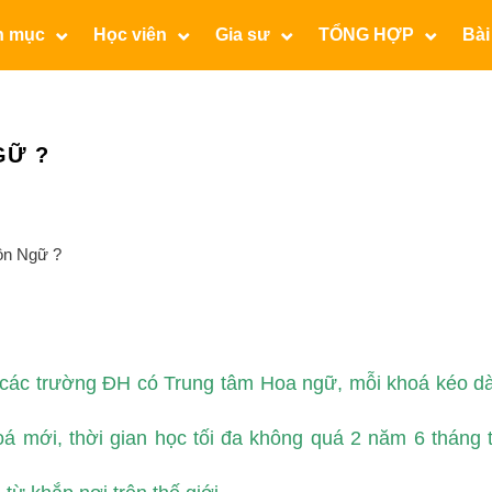
n mục
Học viên
Gia sư
TỔNG HỢP
Bài
GỮ ?
ại các trường ĐH có Trung tâm Hoa ngữ, mỗi khoá kéo dà
á mới, thời gian học tối đa không quá 2 năm 6 tháng t