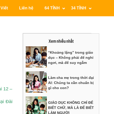
 Viết
Liên hệ
64 TỈNH
34 TỈNH
Xem nhiều nhất
“Khoảng lặng” trong giáo
dục – Không phải để nghỉ
ngơi, mà để suy ngẫm
Làm cha mẹ trong thời đại
AI: Chúng ta cần chuẩn bị
gì cho con?
i 12 –
ại Đài
GIÁO DỤC KHÔNG CHỈ ĐỂ
BIẾT CHỮ, MÀ LÀ ĐỂ BIẾT
LÀM NGƯỜI