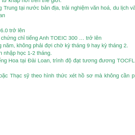
từ khắp nơi trên thế giới.
Trung tại nước bản địa, trải nghiệm văn hoá, du lịch v
oan
6.0 trở lên
chứng chỉ tiếng Anh TOEIC 300 … trở lên
g năm, không phải đợi chờ kỳ tháng 9 hay kỳ tháng 2.
n nhập học 1-2 tháng.
ếng Hoa tại Đài Loan, trình độ đạt tương đương TOCFL
oặc Thạc sỹ theo hình thức xét hồ sơ mà không cần p