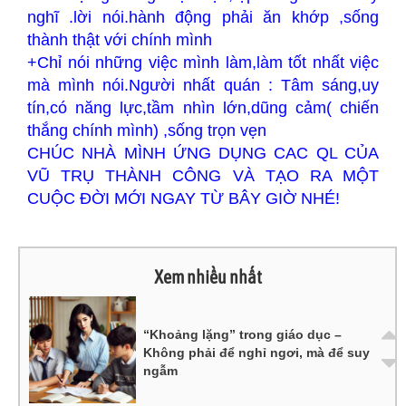
nghĩ .lời nói.hành động phải ăn khớp ,sống
thành thật với chính mình
+Chỉ nói những việc mình làm,làm tốt nhất việc
mà mình nói.Người nhất quán : Tâm sáng,uy
tín,có năng lực,tầm nhìn lớn,dũng cảm( chiến
thắng chính mình) ,sống trọn vẹn
CHÚC NHÀ MÌNH ỨNG DỤNG CAC QL CỦA
VŨ TRỤ THÀNH CÔNG VÀ TẠO RA MỘT
CUỘC ĐỜI MỚI NGAY TỪ BÂY GIỜ NHÉ!
Xem nhiều nhất
“Khoảng lặng” trong giáo dục –
Không phải để nghỉ ngơi, mà để suy
ngẫm