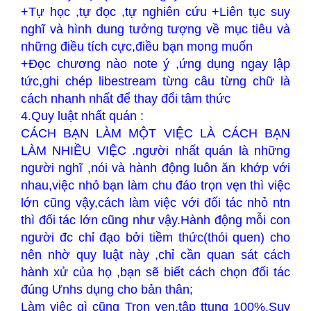
+Tự học ,tự đọc ,tự nghiên cứu +Liên tục suy
nghĩ và hình dung tưởng tượng về mục tiêu và
những điều tích cực,điều bạn mong muốn
+Đọc chương nào note ý ,ứng dụng ngay lập
tức,ghi chép libestream từng câu từng chữ là
cách nhanh nhất để thay đổi tâm thức
4.Quy luật nhất quán :
CÁCH BẠN LÀM MỘT VIỆC LÀ CÁCH BẠN
LÀM NHIỀU VIỆC .người nhất quán là những
người nghĩ ,nói và hành động luôn ăn khớp với
nhau,việc nhỏ bạn làm chu đáo trọn vẹn thì việc
lớn cũng vậy,cách làm việc với đối tác nhỏ ntn
thì đối tác lớn cũng như vậy.Hành động mỗi con
người đc chỉ đạo bởi tiềm thức(thói quen) cho
nên nhờ quy luật này ,chỉ cần quan sát cách
hành xử của họ ,bạn sẽ biết cách chọn đối tác
đúng Ưnhs dụng cho bản thân;
Làm việc gì cũng Trọn vẹn,tập ttung 100%.Suy