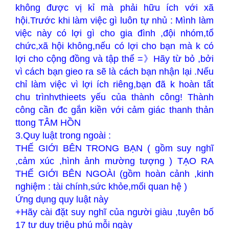
không được vị kỉ mà phải hữu ích với xã
hội.Trước khi làm việc gì luôn tự nhủ : Mình làm
việc này có lợi gì cho gia đình ,đội nhóm,tổ
chức,xã hội không,nếu có lợi cho bạn mà k có
lợi cho cộng đồng và tập thể =》Hãy từ bỏ ,bởi
vì cách bạn gieo ra sẽ là cách bạn nhận lại .Nếu
chỉ làm việc vì lợi ích riêng,bạn đã k hoàn tất
chu trìnhvthieets yếu của thành công! Thành
công cần đc gắn kiền với cảm giác thanh thản
ttong TÂM HỒN
3.Quy luật trong ngoài :
THẾ GIỚI BÊN TRONG BẠN ( gồm suy nghĩ
,cảm xúc ,hình ảnh mường tượng ) TẠO RA
THẾ GIỚI BÊN NGOÀI (gồm hoàn cảnh ,kinh
nghiệm : tài chính,sức khỏe,mối quan hệ )
Ứng dụng quy luật này
+Hãy cài đặt suy nghĩ của người giàu ,tuyên bố
17 tư duy triệu phú mỗi ngày