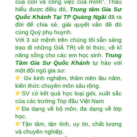
của con và công việc của mình”. Thấu
hiểu được điều đó,
Trung tâm
Gia Sư
Quốc Khánh Tại TP Quảng Ngãi
đã ra
đời để chia sẻ, giải quyết vấn đề đó
cùng Quý phụ huynh.
Với 3 sứ mệnh trên chúng tôi sẵn sàng
trao đi những GIÁ TRỊ về tri thức, về kĩ
năng sống cho các em học sinh.
Trung
Tâm Gia Sư Quốc Khánh
tự hào với
một đội ngũ gia sư:
Gv kinh nghiệm, thâm niên lâu năm,
kiến thức chuyên môn sâu rộng.
SV có kết quả học loại giỏi, xuất sắc
của các trường Top đầu Việt Nam
Đa dạng về bộ môn, đa dạng về lớp
học.
Tận tâm, tận tình, uy tín, chất lượng
và chuyên nghiệp.