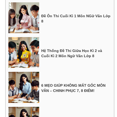
Đề Ôn Thi Cuối Kì 1 Môn NGữ Văn Lớp
8
Hệ Thống Đề Thi Giữa Học Kì 2 và
Cuối Kì 2 Môn Ngữ Văn Lớp 8
6 MẸO GIÚP KHÔNG MẤT GỐC MÔN
VĂN – CHINH PHỤC 7, 8 ĐIỂM!