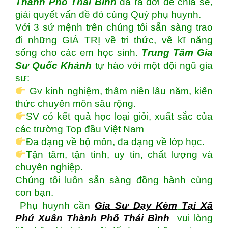
Thành Phố Thái Bình
đã ra đời để chia sẻ,
giải quyết vấn đề đó cùng Quý phụ huynh.
Với 3 sứ mệnh trên chúng tôi sẵn sàng trao
đi những GIÁ TRỊ về tri thức, về kĩ năng
sống cho các em học sinh.
Trung Tâm Gia
Sư Quốc Khánh
tự hào với một đội ngũ gia
sư:
Gv kinh nghiệm, thâm niên lâu năm, kiến
thức chuyên môn sâu rộng.
SV có kết quả học loại giỏi, xuất sắc của
các trường Top đầu Việt Nam
Đa dạng về bộ môn, đa dạng về lớp học.
Tận tâm, tận tình, uy tín, chất lượng và
chuyên nghiệp.
Chúng tôi luôn sẵn sàng đồng hành cùng
con bạn.
Phụ huynh cần
Gia Sư Dạy Kèm
Tại Xã
Phú Xuân Thành Phố Thái Bình
vui lòng