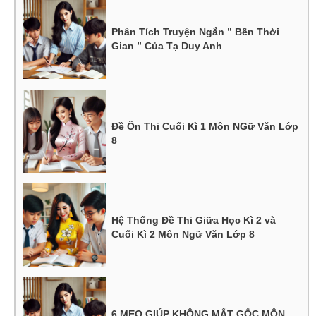
Phân Tích Truyện Ngắn ” Bến Thời
Gian ” Của Tạ Duy Anh
Đề Ôn Thi Cuối Kì 1 Môn NGữ Văn Lớp
8
Hệ Thống Đề Thi Giữa Học Kì 2 và
Cuối Kì 2 Môn Ngữ Văn Lớp 8
6 MẸO GIÚP KHÔNG MẤT GỐC MÔN