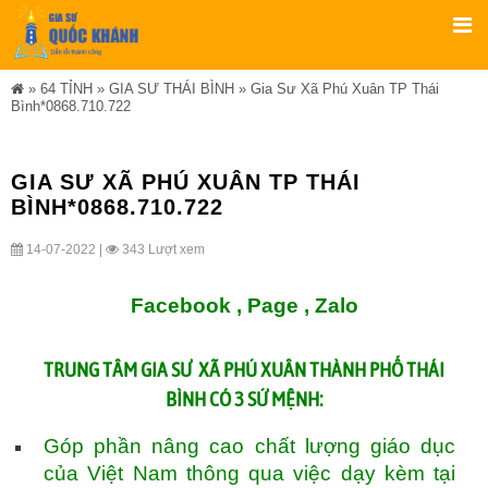
»
64 TỈNH
»
GIA SƯ THÁI BÌNH
»
Gia Sư Xã Phú Xuân TP Thái
Bình*0868.710.722
GIA SƯ XÃ PHÚ XUÂN TP THÁI
BÌNH*0868.710.722
14-07-2022 |
343 Lượt xem
Facebook ,
Page
,
Zalo
TRUNG TÂM
GIA SƯ XÃ PHÚ XUÂN THÀNH PHỐ THÁI
BÌNH
CÓ 3 SỨ MỆNH:
Góp phần nâng cao chất lượng giáo dục
của Việt Nam thông qua việc dạy kèm tại