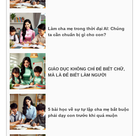
Làm cha mẹ trong thời đại AI: Chúng
ta cần chuẩn bị gì cho con?
GIÁO DỤC KHÔNG CHỈ ĐỂ BIẾT CHỮ,
MÀ LÀ ĐỂ BIẾT LÀM NGƯỜI
5 bài học về sự tự lập cha mẹ bắt buộc
phải dạy con trước khi quá muộn