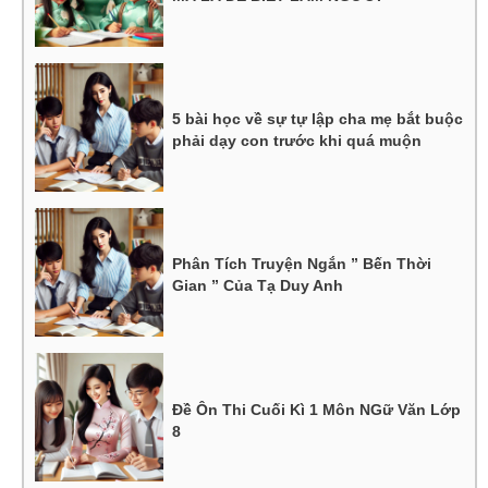
5 bài học về sự tự lập cha mẹ bắt buộc
phải dạy con trước khi quá muộn
Phân Tích Truyện Ngắn ” Bến Thời
Gian ” Của Tạ Duy Anh
Đề Ôn Thi Cuối Kì 1 Môn NGữ Văn Lớp
8