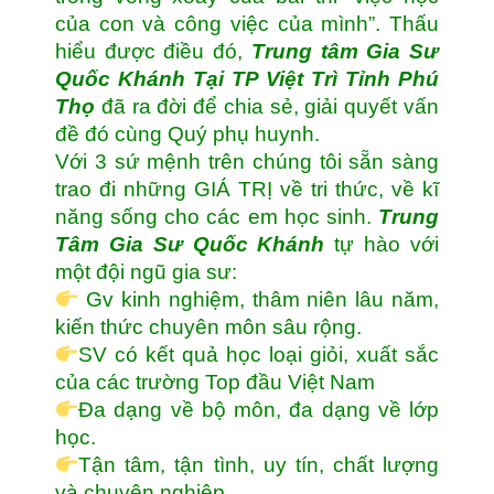
của con và công việc của mình”. Thấu
hiểu được điều đó,
Trung tâm
Gia Sư
Quốc Khánh Tại TP Việt Trì Tỉnh Phú
Thọ
đã ra đời để chia sẻ, giải quyết vấn
đề đó cùng Quý phụ huynh.
Với 3 sứ mệnh trên chúng tôi sẵn sàng
trao đi những GIÁ TRỊ về tri thức, về kĩ
năng sống cho các em học sinh.
Trung
Tâm Gia Sư Quốc Khánh
tự hào với
một đội ngũ gia sư:
Gv kinh nghiệm, thâm niên lâu năm,
kiến thức chuyên môn sâu rộng.
SV có kết quả học loại giỏi, xuất sắc
của các trường Top đầu Việt Nam
Đa dạng về bộ môn, đa dạng về lớp
học.
Tận tâm, tận tình, uy tín, chất lượng
và chuyên nghiệp.