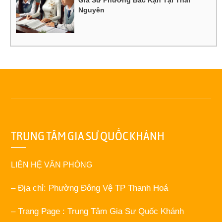
Gia Sư Phường Bắc Kạn Tại Thái
Nguyên
TRUNG TÂM GIA SƯ QUỐC KHÁNH
LIÊN HỆ VĂN PHÒNG
– Địa chỉ: Phường Đông Vệ TP Thanh Hoá
– Trang Page : Trung Tâm Gia Sư Quốc Khánh