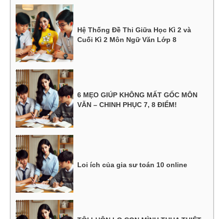
Hệ Thống Đề Thi Giữa Học Kì 2 và
Cuối Kì 2 Môn Ngữ Văn Lớp 8
6 MẸO GIÚP KHÔNG MẤT GỐC MÔN
VĂN – CHINH PHỤC 7, 8 ĐIỂM!
Loi ích của gia sư toán 10 online