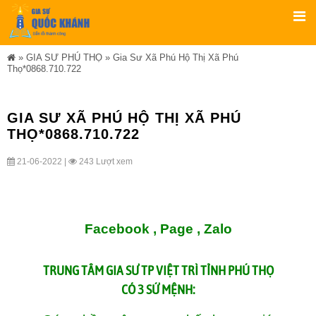
»
GIA SƯ PHÚ THỌ
»
Gia Sư Xã Phú Hộ Thị Xã Phú
Thọ*0868.710.722
GIA SƯ XÃ PHÚ HỘ THỊ XÃ PHÚ
THỌ*0868.710.722
21-06-2022 |
243 Lượt xem
Facebook ,
Page
,
Zalo
TRUNG TÂM
GIA SƯ TP VIỆT TRÌ TỈNH PHÚ THỌ
CÓ 3 SỨ MỆNH: