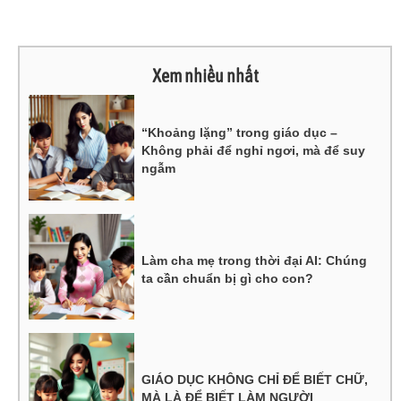
Xem nhiều nhất
“Khoảng lặng” trong giáo dục –
Không phải để nghỉ ngơi, mà để suy
ngẫm
Làm cha mẹ trong thời đại AI: Chúng
ta cần chuẩn bị gì cho con?
GIÁO DỤC KHÔNG CHỈ ĐỂ BIẾT CHỮ,
MÀ LÀ ĐỂ BIẾT LÀM NGƯỜI