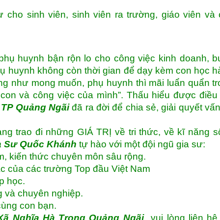
 cho sinh viên, sinh viên ra trường, giáo viên và
phụ huynh bận rộn lo cho công việc kinh doanh, 
hụ huynh không còn thời gian để dạy kèm con học 
ng như mong muốn, phụ huynh thì mãi luẩn quẩn t
 con và công việc của mình”. Thấu hiểu được điều
 TP Quảng Ngãi
đã ra đời để chia sẻ, giải quyết vấ
ng trao đi những GIÁ TRỊ về tri thức, về kĩ năng 
a Sư Quốc Khánh
tự hào với một đội ngũ gia sư:
m, kiến thức chuyên môn sâu rộng.
sắc của các trường Top đầu Việt Nam
p học.
ng và chuyên nghiệp.
cùng con bạn.
Xã Nghĩa Hà Trọng Quảng Ngãi
vui lòng liên hệ