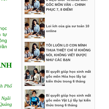
GỐC MÔN VĂN – CHINH
PHỤC 7, 8 ĐIỂM!
Loi ích của gia sư toán 10
 học
online
h tự
ồng
TÔI LUÔN LO CON MÌNH
rần
THUA THIỆT CHỈ VÌ KHÔNG
NÓI, KHÔNG VIẾT ĐƯỢC
NHƯ CÁC BẠN
ÀNH
Bí quyết giúp học sinh mất
gốc môn Hóa học lấy lại
kiến thức trong 6 tháng
nh Phố
Bí quyết giúp học sinh mất
 Ngãi
gốc môn Vật Lý lấy lại kiến
 Quảng
thức trong 6 tháng