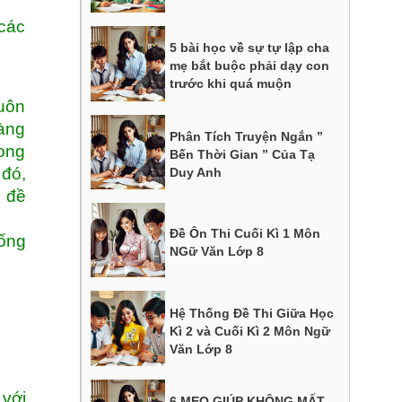
 các
5 bài học về sự tự lập cha
mẹ bắt buộc phải dạy con
trước khi quá muộn
buôn
hàng
Phân Tích Truyện Ngắn ”
rong
Bến Thời Gian ” Của Tạ
 đó,
Duy Anh
n đề
Đề Ôn Thi Cuối Kì 1 Môn
sống
NGữ Văn Lớp 8
Hệ Thống Đề Thi Giữa Học
Kì 2 và Cuối Kì 2 Môn Ngữ
Văn Lớp 8
 với
6 MẸO GIÚP KHÔNG MẤT