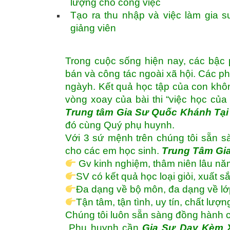
lượng cho công việc
Tạo ra thu nhập và việc làm gia sư
giảng viên
Trong cuộc sống hiện nay, các bậc 
bán và công tác ngoài xã hội. Các p
ngàyh. Kết quả học tập của con khô
vòng xoay của bài thi “việc học của
Trung tâm
Gia Sư Quốc Khánh Tại
đó cùng Quý phụ huynh.
Với 3 sứ mệnh trên chúng tôi sẵn sà
cho các em học sinh.
Trung Tâm Gi
Gv kinh nghiệm, thâm niên lâu nă
SV có kết quả học loại giỏi, xuất 
Đa dạng về bộ môn, đa dạng về lớ
Tận tâm, tận tình, uy tín, chất lượ
Chúng tôi luôn sẵn sàng đồng hành 
Phụ huynh cần
Gia Sư Dạy Kèm 