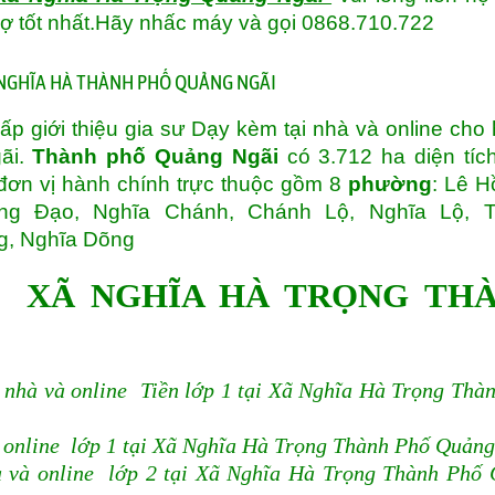
rợ tốt nhất.Hãy nhấc máy và gọi 0868.710.722
p giới thiệu gia sư Dạy kèm tại nhà và online cho
gãi.
Thành phố Quảng Ngãi
có 3.712 ha diện tíc
đơn vị hành chính trực thuộc gồm 8
phường
: Lê H
ng Đạo, Nghĩa Chánh, Chánh Lộ, Nghĩa Lộ, T
g, Nghĩa Dõng
I XÃ NGHĨA HÀ TRỌNG TH
nhà và online Tiền lớp 1 tại Xã Nghĩa Hà Trọng Thà
 online lớp 1 tại Xã Nghĩa Hà Trọng Thành Phố Quảng
 và online lớp 2 tại Xã Nghĩa Hà Trọng Thành Phố