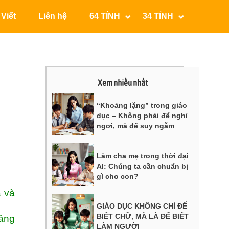
 Viết
Liên hệ
64 TỈNH
34 TỈNH
Xem nhiều nhất
“Khoảng lặng” trong giáo
dục – Không phải để nghỉ
ngơi, mà để suy ngẫm
Làm cha mẹ trong thời đại
AI: Chúng ta cần chuẩn bị
gì cho con?
à và
GIÁO DỤC KHÔNG CHỈ ĐỂ
BIẾT CHỮ, MÀ LÀ ĐỂ BIẾT
ăng
LÀM NGƯỜI