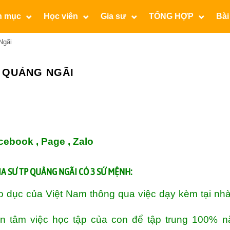
n mục
Học viên
Gia sư
TỔNG HỢP
Bài
Ngãi
Ố QUẢNG NGÃI
cebook ,
Page
,
Zalo
IA SƯ TP QUẢNG NGÃI
CÓ 3 SỨ MỆNH:
 dục của Việt Nam thông qua việc dạy kèm tại nh
ên tâm việc học tập của con để tập trung 100% n