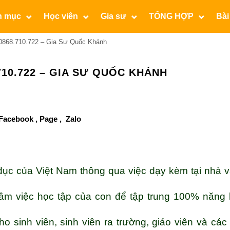
n mục
Học viên
Gia sư
TỔNG HỢP
Bài
0868.710.722 – Gia Sư Quốc Khánh
710.722 – GIA SƯ QUỐC KHÁNH
Facebook ,
Page
,
Zalo
ục của Việt Nam thông qua việc dạy kèm tại nhà 
tâm việc học tập của con để tập trung 100% năng
o sinh viên, sinh viên ra trường, giáo viên và các