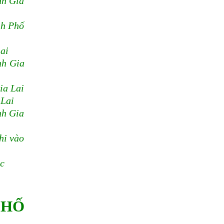
nh Gia
nh Phố
ai
nh Gia
ia Lai
 Lai
nh Gia
hi vào
ệc
PHỐ