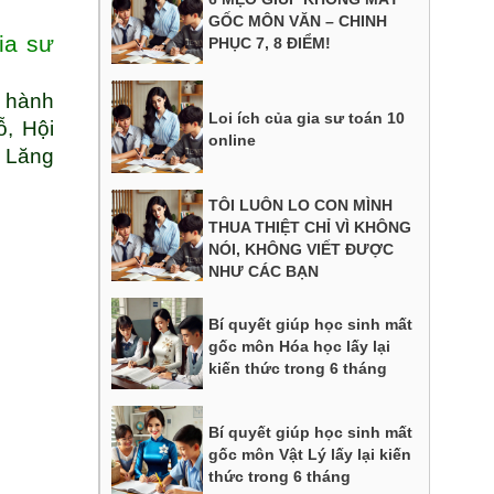
GỐC MÔN VĂN – CHINH
ia sư
PHỤC 7, 8 ĐIỂM!
ị hành
Loi ích của gia sư toán 10
ỗ, Hội
online
 Lăng
TÔI LUÔN LO CON MÌNH
THUA THIỆT CHỈ VÌ KHÔNG
NÓI, KHÔNG VIẾT ĐƯỢC
NHƯ CÁC BẠN
Bí quyết giúp học sinh mất
gốc môn Hóa học lấy lại
kiến thức trong 6 tháng
Bí quyết giúp học sinh mất
gốc môn Vật Lý lấy lại kiến
thức trong 6 tháng