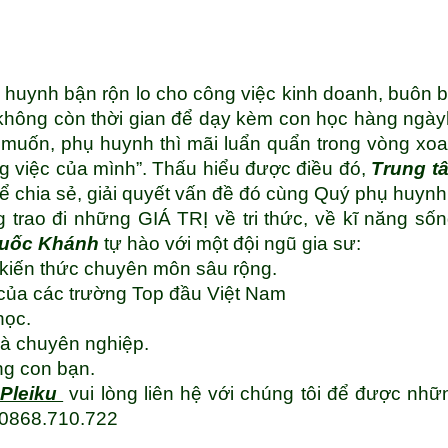
 huynh bận rộn lo cho công việc kinh doanh, buôn 
không còn thời gian để dạy kèm con học hàng ngày
muốn, phụ huynh thì mãi luẩn quẩn trong vòng xo
ng việc của mình”. Thấu hiểu được điều đó,
Trung t
ể chia sẻ, giải quyết vấn đề đó cùng Quý phụ huynh
 trao đi những GIÁ TRỊ về tri thức, về kĩ năng số
Quốc Khánh
tự hào với một đội ngũ gia sư:
 kiến thức chuyên môn sâu rộng.
c của các trường Top đầu Việt Nam
học.
 và chuyên nghiệp.
ng con bạn.
 Pleiku
vui lòng liên hệ với chúng tôi để được nhữ
i 0868.710.722