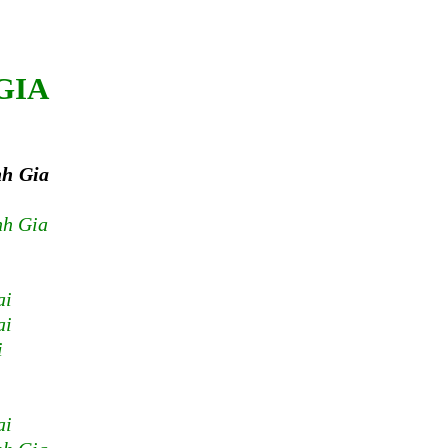
GIA
nh Gia
nh Gia
ai
ai
i
ai