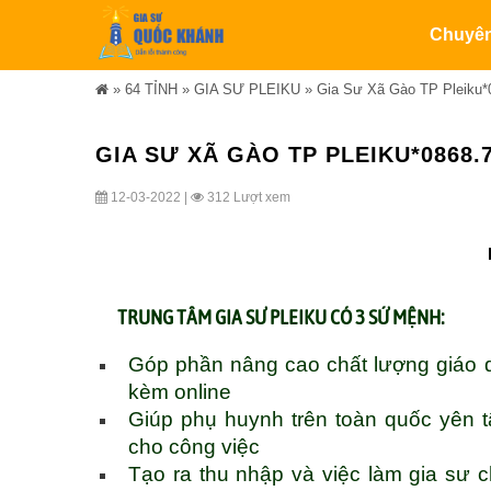
Chuyê
»
64 TỈNH
»
GIA SƯ PLEIKU
»
Gia Sư Xã Gào TP Pleiku*
GIA SƯ XÃ GÀO TP PLEIKU*0868.
12-03-2022 |
312 Lượt xem
TRUNG TÂM
GIA SƯ PLEIKU
CÓ 3 SỨ MỆNH:
Góp phần nâng cao chất lượng giáo d
kèm online
Giúp phụ huynh trên toàn quốc yên 
cho công việc
Tạo ra thu nhập và việc làm gia sư ch