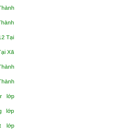
 Thành
 Thành
12 Tại
Tại Xã
 Thành
 Thành
r lớp
g lớp
 lớp