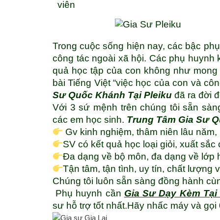
viên
Trong cuộc sống hiện nay, các bậc phụ
công tác ngoài xã hội. Các phụ huynh 
quả học tập của con không như mong 
bài Tiếng Việt “việc học của con và cô
Sư Quốc Khánh Tại Pleiku
đã ra đời đ
Với 3 sứ mệnh trên chúng tôi sẵn sàng
các em học sinh.
Trung Tâm Gia Sư 
Gv kinh nghiệm, thâm niên lâu năm,
SV có kết quả học loại giỏi, xuất sắ
Đa dạng về bộ môn, đa dạng về lớp 
Tận tâm, tận tình, uy tín, chất lượng
Chúng tôi luôn sẵn sàng đồng hành cù
Phụ huynh cần
Gia Sư Dạy Kèm Tại
sư hỗ trợ tốt nhất.Hãy nhấc máy và gọ