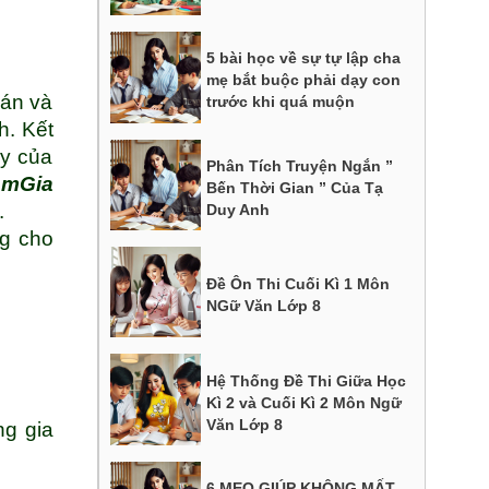
5 bài học về sự tự lập cha
mẹ bắt buộc phải dạy con
bán và
trước khi quá muộn
h. Kết
ay của
Phân Tích Truyện Ngắn ”
âm
Gia
Bến Thời Gian ” Của Tạ
.
Duy Anh
ng cho
Đề Ôn Thi Cuối Kì 1 Môn
NGữ Văn Lớp 8
Hệ Thống Đề Thi Giữa Học
Kì 2 và Cuối Kì 2 Môn Ngữ
Văn Lớp 8
ng gia
6 MẸO GIÚP KHÔNG MẤT