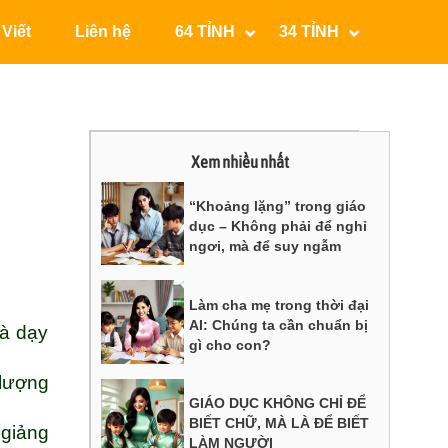
 Viết
Liên hệ
64 TỈNH
34 TỈNH
Xem nhiều nhất
“Khoảng lặng” trong giáo
dục – Không phải để nghỉ
ngơi, mà để suy ngẫm
Làm cha mẹ trong thời đại
AI: Chúng ta cần chuẩn bị
và dạy
gì cho con?
 lượng
GIÁO DỤC KHÔNG CHỈ ĐỂ
BIẾT CHỮ, MÀ LÀ ĐỂ BIẾT
 giảng
LÀM NGƯỜI