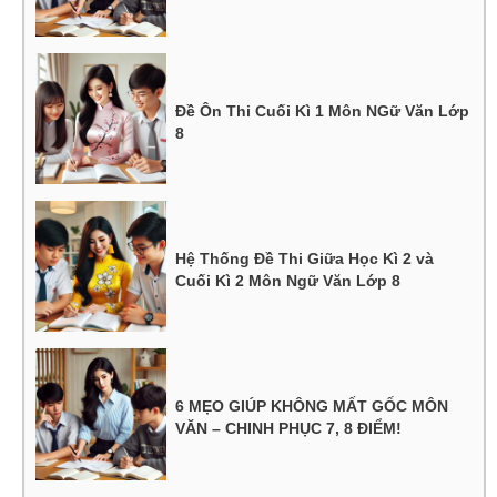
Đề Ôn Thi Cuối Kì 1 Môn NGữ Văn Lớp
8
Hệ Thống Đề Thi Giữa Học Kì 2 và
Cuối Kì 2 Môn Ngữ Văn Lớp 8
6 MẸO GIÚP KHÔNG MẤT GỐC MÔN
VĂN – CHINH PHỤC 7, 8 ĐIỂM!