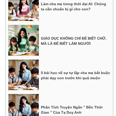
Làm cha mẹ trong thời đại AI: Chúng
ta cần chuẩn bị gì cho con?
GIÁO DỤC KHÔNG CHỈ ĐỂ BIẾT CHỮ,
MÀ LÀ ĐỂ BIẾT LÀM NGƯỜI
5 bài học về sự tự lập cha mẹ bắt buộc
phải dạy con trước khi quá muộn
Phân Tích Truyện Ngắn ” Bến Thời
Gian ” Của Tạ Duy Anh