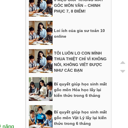
GỐC MÔN VĂN – CHINH
PHỤC 7, 8 ĐIỂM!
Loi ích của gia sư toán 10
online
TÔI LUÔN LO CON MÌNH
THUA THIỆT CHỈ VÌ KHÔNG
NÓI, KHÔNG VIẾT ĐƯỢC
NHƯ CÁC BẠN
Bí quyết giúp học sinh mất
gốc môn Hóa học lấy lại
kiến thức trong 6 tháng
Bí quyết giúp học sinh mất
gốc môn Vật Lý lấy lại kiến
thức trong 6 tháng
ỹ năng