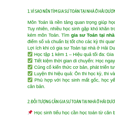
1. VÌ SAO NÊN TÌM GIA SƯ TOÁN TẠI NHÀ Ở HẢI DƯ
Môn Toán là nền tảng quan trọng giúp học 
Tuy nhiên, nhiều học sinh gặp khó khăn tr
kém môn Toán. Tìm
gia sư Toán tại nh
điểm số và chuẩn bị tốt cho các kỳ thi quan
Lợi ích khi có gia sư Toán tại nhà ở Hải D
Học tập 1 kèm 1 – Hiệu quả tối đa: Gia 
Tiết kiệm thời gian di chuyển: Học ngay
Củng cố kiến thức cơ bản, phát triển tư
Luyện thi hiệu quả: Ôn thi học kỳ, thi v
Phù hợp với học sinh mất gốc, học yế
căn bản.
2. ĐỐI TƯỢNG CẦN GIA SƯ TOÁN TẠI NHÀ Ở HẢI DƯ
Học sinh tiểu học cần học toán từ căn b