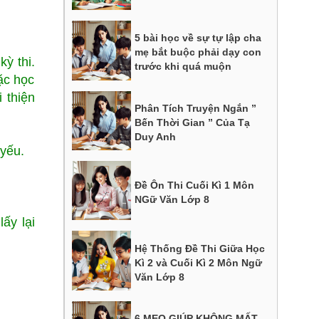
5 bài học về sự tự lập cha
mẹ bắt buộc phải dạy con
ỳ thi.
trước khi quá muộn
ặc học
 thiện
Phân Tích Truyện Ngắn ”
Bến Thời Gian ” Của Tạ
Duy Anh
 yếu.
Đề Ôn Thi Cuối Kì 1 Môn
NGữ Văn Lớp 8
ấy lại
Hệ Thống Đề Thi Giữa Học
Kì 2 và Cuối Kì 2 Môn Ngữ
Văn Lớp 8
6 MẸO GIÚP KHÔNG MẤT