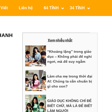
 Viết
Liên hệ
64 TỈNH
34 TỈNH
NHANH
Xem nhiều nhất
“Khoảng lặng” trong giáo
dục – Không phải để nghỉ
ngơi, mà để suy ngẫm
Làm cha mẹ trong thời đại
AI: Chúng ta cần chuẩn bị
gì cho con?
GIÁO DỤC KHÔNG CHỈ ĐỂ
BIẾT CHỮ, MÀ LÀ ĐỂ BIẾT
LÀM NGƯỜI