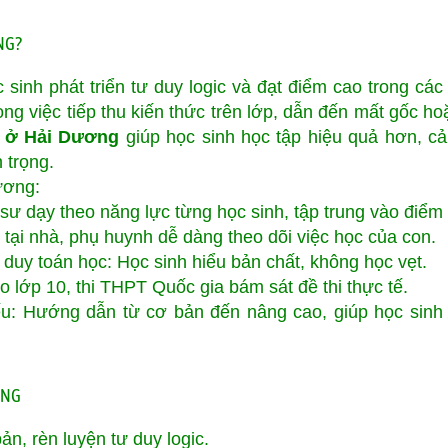
ƠNG?
sinh phát triển tư duy logic và đạt điểm cao trong các k
ong việc tiếp thu kiến thức trên lớp, dẫn đến mất gốc ho
à ở Hải Dương
giúp học sinh học tập hiệu quả hơn, cải
 trọng.
ương:
sư dạy theo năng lực từng học sinh, tập trung vào điểm
 tại nhà, phụ huynh dễ dàng theo dõi việc học của con.
 duy toán học: Học sinh hiểu bản chất, không học vẹt.
ào lớp 10, thi THPT Quốc gia bám sát đề thi thực tế.
u: Hướng dẫn từ cơ bản đến nâng cao, giúp học sinh l
ƠNG
ản, rèn luyện tư duy logic.