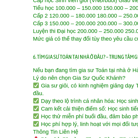
Cấp học Sinh viên giỏi (VNĐ/buổi) Giáo vi
Tiểu học 100.000 – 150.000 150.000 – 20
Cấp 2 120.000 – 180.000 180.000 – 250.0
Cấp 3 150.000 – 200.000 200.000 – 300.0
Luyện thi Đại học 200.000 – 250.000 250.
Mức giá có thể thay đổi tùy theo yêu cầu 
6. TÌM GIA SƯ TOÁN TẠI NHÀ Ở ĐÂU? – TRUNG TÂM
Nếu bạn đang tìm gia sư Toán tại nhà ở H
Lý do nên chọn Gia Sư Quốc Khánh?
Gia sư giỏi, có kinh nghiệm giảng dạy T
đầu.
Dạy theo lộ trình cá nhân hóa: Học sinh
Cam kết cải thiện điểm số: Học sinh tiến
Học thử miễn phí buổi đầu, đảm bảo ph
Học phí hợp lý, linh hoạt với mọi đối tư
Thông Tin Liên Hệ