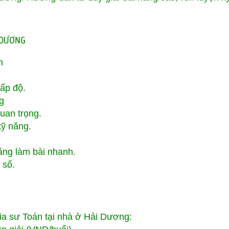
I DƯƠNG
h
cấp độ.
g
uan trọng.
kỹ năng.
năng làm bài nhanh.
 số.
gia sư Toán tại nhà ở Hải Dương: