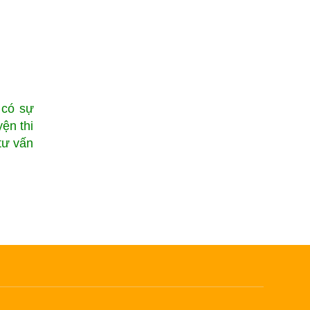
 có sự
yện thi
tư vấn