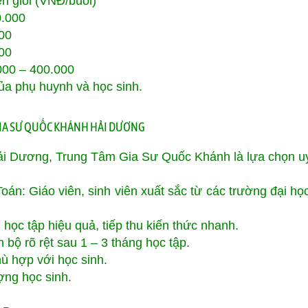
ên giỏi (VNĐ/buổi)
0.000
00
00
000 – 400.000
của phụ huynh và học sinh.
 GIA SƯ QUỐC KHÁNH HẢI DƯƠNG
ải Dương, Trung Tâm Gia Sư Quốc Khánh là lựa chọn uy
oán: Giáo viên, sinh viên xuất sắc từ các trường đại họ
 học tập hiệu quả, tiếp thu kiến thức nhanh.
 bộ rõ rệt sau 1 – 3 tháng học tập.
ù hợp với học sinh.
ợng học sinh.