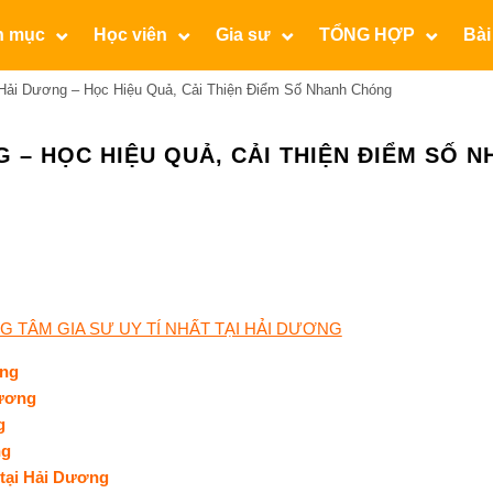
n mục
Học viên
Gia sư
TỔNG HỢP
Bài
Hải Dương – Học Hiệu Quả, Cải Thiện Điểm Số Nhanh Chóng
G – HỌC HIỆU QUẢ, CẢI THIỆN ĐIỂM SỐ 
 TÂM GIA SƯ UY TÍ NHẤT TẠI HẢI DƯƠNG
ơng
Dương
g
ng
 tại Hải Dương