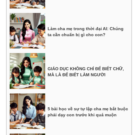
Làm cha mẹ trong thời đại AI: Chúng
ta cần chuẩn bị gì cho con?
GIÁO DỤC KHÔNG CHỈ ĐỂ BIẾT CHỮ,
MÀ LÀ ĐỂ BIẾT LÀM NGƯỜI
5 bài học về sự tự lập cha mẹ bắt buộc
phải dạy con trước khi quá muộn