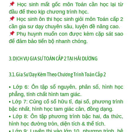
Học sinh mất gốc môn Toán cần học lại từ
đầu để theo kịp chương trình học.
Học sinh ôn thi học sinh giỏi môn Toán cấp 2
cần gia sư dạy chuyên sâu, luyện đề nâng cao.
Phụ huynh muốn con được kèm cặp sát sao
để đảm bảo tiến bộ nhanh chóng.
3. DỊCH VỤ GIA SƯ TOÁN CẤP 2 TẠI HẢI DƯƠNG
3.1. Gia Sư Dạy Kèm Theo Chương Trình Toán Cấp 2
• Lớp 6: Ôn tập số nguyên, phân số, hình học
phẳng, tính chất hình tam giác.
• Lớp 7: Củng cố số hữu tỉ, đại số, phương trình
bậc nhất, hình học tam giác cân, đồng dạng.
• Lớp 8: Ôn tập phương trình bậc hai, đa thức,
hình học đường tròn, diện tích & thể tích.
• Lớp 9: Luyện thi vào lớp 10, phương trình, hệ