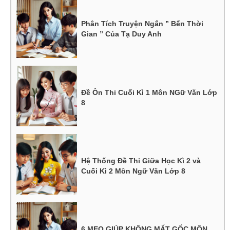
Phân Tích Truyện Ngắn ” Bến Thời
Gian ” Của Tạ Duy Anh
Đề Ôn Thi Cuối Kì 1 Môn NGữ Văn Lớp
8
Hệ Thống Đề Thi Giữa Học Kì 2 và
Cuối Kì 2 Môn Ngữ Văn Lớp 8
6 MẸO GIÚP KHÔNG MẤT GỐC MÔN