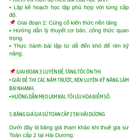
• Lập kế hoạch học tập phù hợp với từng cấp
độ.
Giai đoạn 2: Củng cố kiến thức nền tảng
• Hướng dẫn lý thuyết cơ bản, công thức quan
trọng.
• Thực hành bài tập từ dễ đến khó để rèn kỹ
năng.
GIAI ĐOẠN 3: LUYỆN ĐỀ, TĂNG TỐC ÔN THI
• GIẢI ĐỀ THI CÁC NĂM TRƯỚC, RÈN LUYỆN KỸ NĂNG LÀM
BÀI NHANH.
• HƯỚNG DẪN MẸO LÀM BÀI, TỐI ƯU HÓA ĐIỂM SỐ.
5. BẢNG GIÁ GIA SƯ TOÁN CẤP 2 TẠI HẢI DƯƠNG
Dưới đây là bảng giá tham khảo khi thuê gia sư
Toán cấp 2 tại Hải Dương: