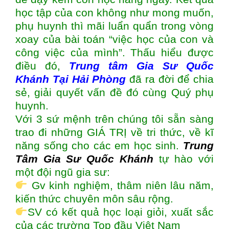
học tập của con không như mong muốn,
phụ huynh thì mãi luẩn quẩn trong vòng
xoay của bài toán “việc học của con và
công việc của mình”. Thấu hiểu được
điều đó,
Trung tâm
Gia Sư Quốc
Khánh Tại Hải Phòng
đã ra đời để chia
sẻ, giải quyết vấn đề đó cùng Quý phụ
huynh.
Với 3 sứ mệnh trên chúng tôi sẵn sàng
trao đi những GIÁ TRỊ về tri thức, về kĩ
năng sống cho các em học sinh.
Trung
Tâm Gia Sư Quốc Khánh
tự hào với
một đội ngũ gia sư:
Gv kinh nghiệm, thâm niên lâu năm,
kiến thức chuyên môn sâu rộng.
SV có kết quả học loại giỏi, xuất sắc
của các trường Top đầu Việt Nam