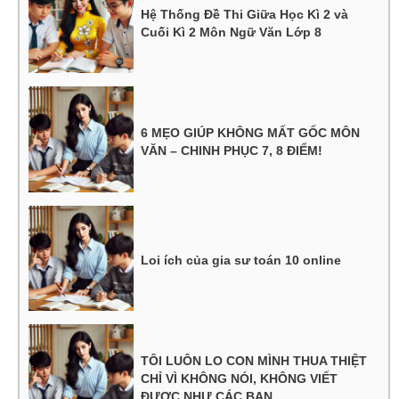
Hệ Thống Đề Thi Giữa Học Kì 2 và
Cuối Kì 2 Môn Ngữ Văn Lớp 8
6 MẸO GIÚP KHÔNG MẤT GỐC MÔN
VĂN – CHINH PHỤC 7, 8 ĐIỂM!
Loi ích của gia sư toán 10 online
TÔI LUÔN LO CON MÌNH THUA THIỆT
CHỈ VÌ KHÔNG NÓI, KHÔNG VIẾT
ĐƯỢC NHƯ CÁC BẠN