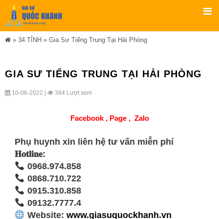
»
34 TỈNH
»
Gia Sư Tiếng Trung Tại Hải Phòng
GIA SƯ TIẾNG TRUNG TẠI HẢI PHÒNG
10-06-2022 |
384 Lượt xem
Facebook ,
Page
,
Zalo
Phụ huynh xin liên hệ tư vấn miễn phí
𝐇𝐨𝐭𝐥𝐢𝐧𝐞:
0968.974.858
0868.710.722
0915.310.858
09132.7777.4
Website:
www.giasuquockhanh.vn