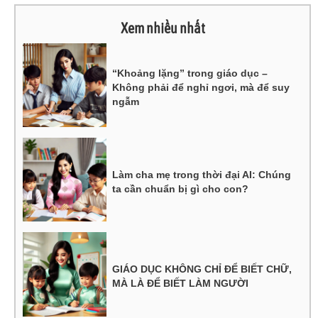
Xem nhiều nhất
“Khoảng lặng” trong giáo dục –
Không phải để nghỉ ngơi, mà để suy
ngẫm
Làm cha mẹ trong thời đại AI: Chúng
ta cần chuẩn bị gì cho con?
GIÁO DỤC KHÔNG CHỈ ĐỂ BIẾT CHỮ,
MÀ LÀ ĐỂ BIẾT LÀM NGƯỜI