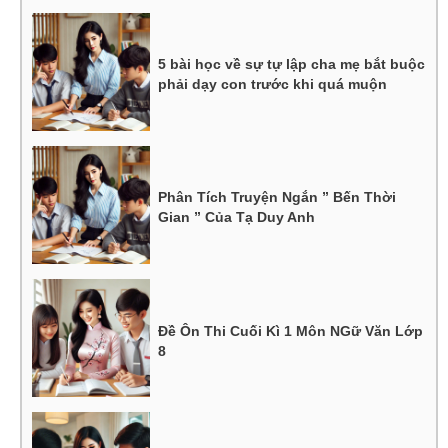
5 bài học về sự tự lập cha mẹ bắt buộc
phải dạy con trước khi quá muộn
Phân Tích Truyện Ngắn ” Bến Thời
Gian ” Của Tạ Duy Anh
Đề Ôn Thi Cuối Kì 1 Môn NGữ Văn Lớp
8