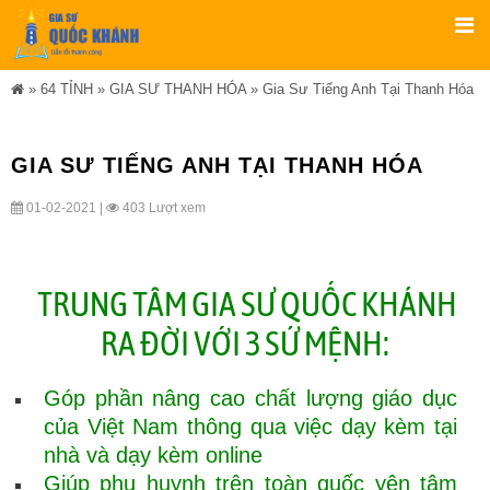
»
64 TỈNH
»
GIA SƯ THANH HÓA
»
Gia Sư Tiếng Anh Tại Thanh Hóa
GIA SƯ TIẾNG ANH TẠI THANH HÓA
01-02-2021 |
403 Lượt xem
TRUNG TÂM GIA SƯ QUỐC KHÁNH
RA ĐỜI VỚI 3 SỨ MỆNH:
Góp phần nâng cao chất lượng giáo dục
của Việt Nam thông qua việc dạy kèm tại
nhà và dạy kèm online
Giúp phụ huynh trên toàn quốc yên tâm