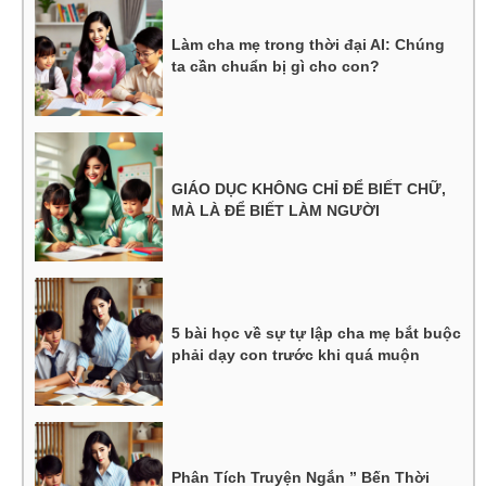
Làm cha mẹ trong thời đại AI: Chúng
ta cần chuẩn bị gì cho con?
GIÁO DỤC KHÔNG CHỈ ĐỂ BIẾT CHỮ,
MÀ LÀ ĐỂ BIẾT LÀM NGƯỜI
5 bài học về sự tự lập cha mẹ bắt buộc
phải dạy con trước khi quá muộn
Phân Tích Truyện Ngắn ” Bến Thời