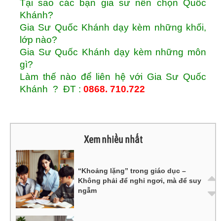
Tại sao các bạn gia sư nên chọn Quốc
Khánh?
Gia Sư Quốc Khánh dạy kèm những khối,
lớp nào?
Gia Sư Quốc Khánh dạy kèm những môn
gì?
Làm thế nào
đ
ể li
ên hệ với Gia Sư Quốc
Khánh ? ĐT :
0868. 710.722
Xem nhiều nhất
“Khoảng lặng” trong giáo dục –
Không phải để nghỉ ngơi, mà để suy
ngẫm