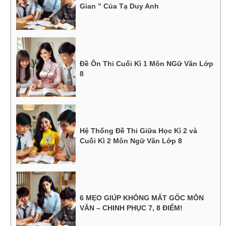
Gian ” Của Tạ Duy Anh
Đề Ôn Thi Cuối Kì 1 Môn NGữ Văn Lớp
8
Hệ Thống Đề Thi Giữa Học Kì 2 và
Cuối Kì 2 Môn Ngữ Văn Lớp 8
6 MẸO GIÚP KHÔNG MẤT GỐC MÔN
VĂN – CHINH PHỤC 7, 8 ĐIỂM!