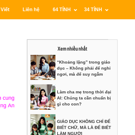
 Viết
Liên hệ
64 TỈNH
34 TỈNH
Xem nhiều nhất
“Khoảng lặng” trong giáo
dục – Không phải để nghỉ
ngơi, mà để suy ngẫm
Làm cha mẹ trong thời đại
n cung
AI: Chúng ta cần chuẩn bị
gì cho con?
ờng An
GIÁO DỤC KHÔNG CHỈ ĐỂ
BIẾT CHỮ, MÀ LÀ ĐỂ BIẾT
LÀM NGƯỜI