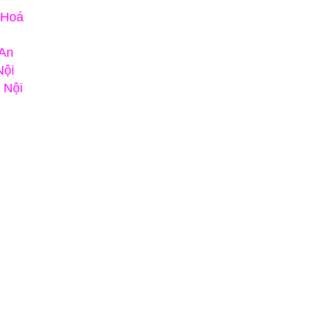
 Hoá
 An
Nội
 Nội