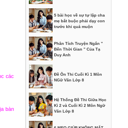
5 bài học về sự tự lập cha
mẹ bắt buộc phải dạy con
trước khi quá muộn
Phân Tích Truyện Ngắn ”
Bến Thời Gian ” Của Tạ
Duy Anh
Đề Ôn Thi Cuối Kì 1 Môn
ọc các
NGữ Văn Lớp 8
Hệ Thống Đề Thi Giữa Học
Kì 2 và Cuối Kì 2 Môn Ngữ
ịa bàn
Văn Lớp 8
6 MẸO GIÚP KHÔNG MẤT