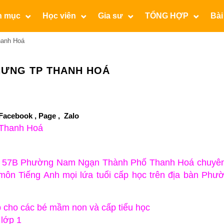
n mục
Học viên
Gia sư
TỔNG HỢP
Bài
hanh Hoá
HƯNG TP THANH HOÁ
Facebook ,
Page
,
Zalo
số 57B Phường Nam Ngạn Thành Phố Thanh Hoá chuyê
 môn Tiếng Anh mọi lứa tuổi cấp học trên địa bàn Phư
p cho các bé mầm non và cấp tiểu học
 lớp 1