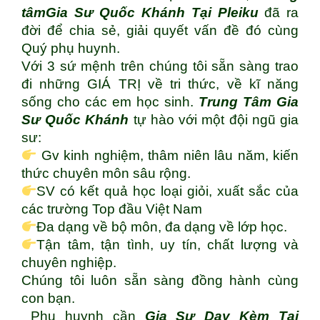
tâm
Gia Sư Quốc Khánh Tại Pleiku
đã ra
đời để chia sẻ, giải quyết vấn đề đó cùng
Quý phụ huynh.
Với 3 sứ mệnh trên chúng tôi sẵn sàng trao
đi những GIÁ TRỊ về tri thức, về kĩ năng
sống cho các em học sinh.
Trung Tâm Gia
Sư Quốc Khánh
tự hào với một đội ngũ gia
sư:
Gv kinh nghiệm, thâm niên lâu năm, kiến
thức chuyên môn sâu rộng.
SV có kết quả học loại giỏi, xuất sắc của
các trường Top đầu Việt Nam
Đa dạng về bộ môn, đa dạng về lớp học.
Tận tâm, tận tình, uy tín, chất lượng và
chuyên nghiệp.
Chúng tôi luôn sẵn sàng đồng hành cùng
con bạn.
Phụ huynh cần
Gia Sư Dạy Kèm Tại