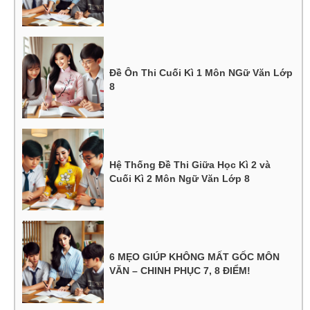
Đề Ôn Thi Cuối Kì 1 Môn NGữ Văn Lớp
8
Hệ Thống Đề Thi Giữa Học Kì 2 và
Cuối Kì 2 Môn Ngữ Văn Lớp 8
6 MẸO GIÚP KHÔNG MẤT GỐC MÔN
VĂN – CHINH PHỤC 7, 8 ĐIỂM!