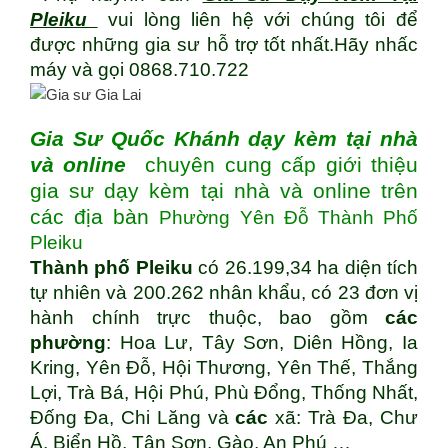
Pleiku
vui lòng liên hệ với chúng tôi để
được những gia sư hỗ trợ tốt nhất.Hãy nhấc
máy và gọi 0868.710.722
Gia Sư Quốc Khánh dạy kèm tại nhà
và online
chuyên cung cấp giới thiệu
gia sư dạy kèm tại nhà và online trên
các địa bàn
Phường Yên Đỗ Thành Phố
Pleiku
Thành phố Pleiku
có 26.199,34 ha diện tích
tự nhiên và 200.262 nhân khẩu, có 23 đơn vị
hành chính trực thuộc, bao gồm
các
phường
: Hoa Lư, Tây Sơn, Diên Hồng, Ia
Kring, Yên Đỗ, Hội Thương, Yên Thế, Thắng
Lợi, Trà Bá, Hội Phú, Phù Đổng, Thống Nhất,
Đống Đa, Chi Lăng và
các
xã: Trà Đa, Chư
Á, Biển Hồ, Tân Sơn, Gào, An Phú …