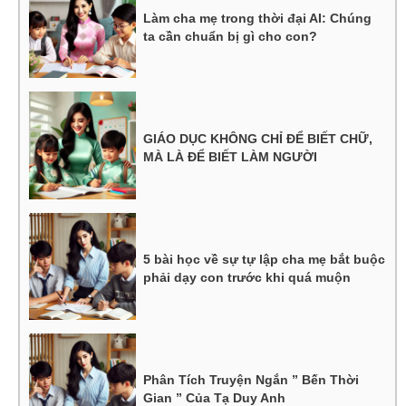
Làm cha mẹ trong thời đại AI: Chúng
ta cần chuẩn bị gì cho con?
GIÁO DỤC KHÔNG CHỈ ĐỂ BIẾT CHỮ,
MÀ LÀ ĐỂ BIẾT LÀM NGƯỜI
5 bài học về sự tự lập cha mẹ bắt buộc
phải dạy con trước khi quá muộn
Phân Tích Truyện Ngắn ” Bến Thời
Gian ” Của Tạ Duy Anh