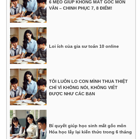
6 MẸO GIÚP KHÔNG MẤT GỐC MÔN
VĂN – CHINH PHỤC 7, 8 ĐIỂM!
Loi ích của gia sư toán 10 online
TÔI LUÔN LO CON MÌNH THUA THIỆT
CHỈ VÌ KHÔNG NÓI, KHÔNG VIẾT
ĐƯỢC NHƯ CÁC BẠN
Bí quyết giúp học sinh mất gốc môn
Hóa học lấy lại kiến thức trong 6 tháng