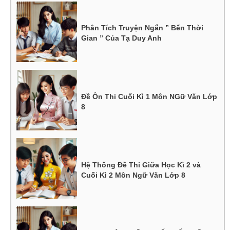
Phân Tích Truyện Ngắn ” Bến Thời
Gian ” Của Tạ Duy Anh
Đề Ôn Thi Cuối Kì 1 Môn NGữ Văn Lớp
8
Hệ Thống Đề Thi Giữa Học Kì 2 và
Cuối Kì 2 Môn Ngữ Văn Lớp 8