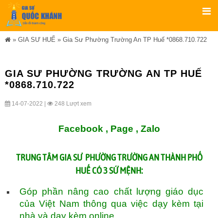
»
GIA SƯ HUẾ
»
Gia Sư Phường Trường An TP Huế *0868.710.722
GIA SƯ PHƯỜNG TRƯỜNG AN TP HUẾ
*0868.710.722
14-07-2022 |
248 Lượt xem
Facebook ,
Page
,
Zalo
TRUNG TÂM
GIA SƯ PHƯỜNG TRƯỜNG AN THÀNH PHỐ
HUẾ
CÓ 3 SỨ MỆNH:
Góp phần nâng cao chất lượng giáo dục
của Việt Nam thông qua việc dạy kèm tại
nhà và dạy kèm online