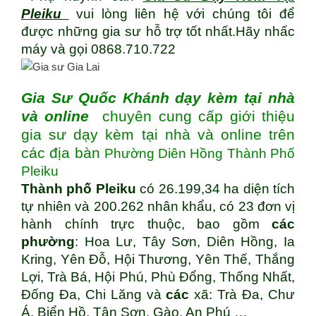
Pleiku
vui lòng liên hệ với chúng tôi để
được những gia sư hỗ trợ tốt nhất.Hãy nhấc
máy và gọi 0868.710.722
Gia Sư Quốc Khánh dạy kèm tại nhà
và online
chuyên cung cấp giới thiệu
gia sư dạy kèm tại nhà và online trên
các địa bàn
Phường Diên Hồng Thành Phố
Pleiku
Thành phố Pleiku
có 26.199,34 ha diện tích
tự nhiên và 200.262 nhân khẩu, có 23 đơn vị
hành chính trực thuộc, bao gồm
các
phường
: Hoa Lư, Tây Sơn, Diên Hồng, Ia
Kring, Yên Đỗ, Hội Thương, Yên Thế, Thắng
Lợi, Trà Bá, Hội Phú, Phù Đổng, Thống Nhất,
Đống Đa, Chi Lăng và
các
xã: Trà Đa, Chư
Á, Biển Hồ, Tân Sơn, Gào, An Phú …