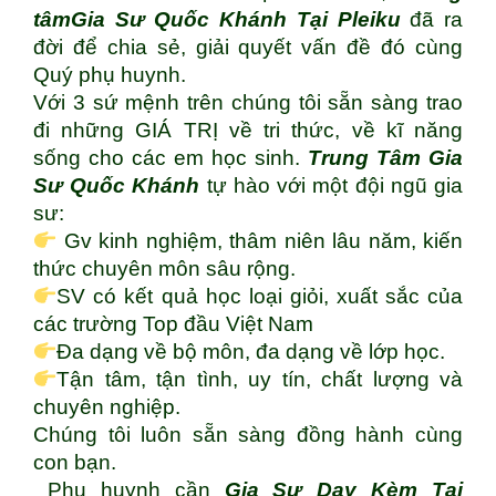
tâm
Gia Sư Quốc Khánh Tại Pleiku
đã ra
đời để chia sẻ, giải quyết vấn đề đó cùng
Quý phụ huynh.
Với 3 sứ mệnh trên chúng tôi sẵn sàng trao
đi những GIÁ TRỊ về tri thức, về kĩ năng
sống cho các em học sinh.
Trung Tâm Gia
Sư Quốc Khánh
tự hào với một đội ngũ gia
sư:
Gv kinh nghiệm, thâm niên lâu năm, kiến
thức chuyên môn sâu rộng.
SV có kết quả học loại giỏi, xuất sắc của
các trường Top đầu Việt Nam
Đa dạng về bộ môn, đa dạng về lớp học.
Tận tâm, tận tình, uy tín, chất lượng và
chuyên nghiệp.
Chúng tôi luôn sẵn sàng đồng hành cùng
con bạn.
Phụ huynh cần
Gia Sư Dạy Kèm Tại