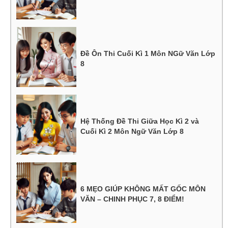
Đề Ôn Thi Cuối Kì 1 Môn NGữ Văn Lớp
8
Hệ Thống Đề Thi Giữa Học Kì 2 và
Cuối Kì 2 Môn Ngữ Văn Lớp 8
6 MẸO GIÚP KHÔNG MẤT GỐC MÔN
VĂN – CHINH PHỤC 7, 8 ĐIỂM!