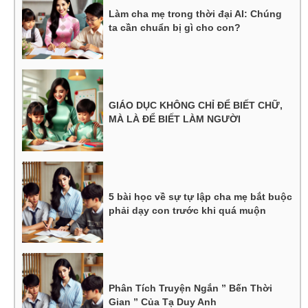
Làm cha mẹ trong thời đại AI: Chúng
ta cần chuẩn bị gì cho con?
GIÁO DỤC KHÔNG CHỈ ĐỂ BIẾT CHỮ,
MÀ LÀ ĐỂ BIẾT LÀM NGƯỜI
5 bài học về sự tự lập cha mẹ bắt buộc
phải dạy con trước khi quá muộn
Phân Tích Truyện Ngắn ” Bến Thời
Gian ” Của Tạ Duy Anh