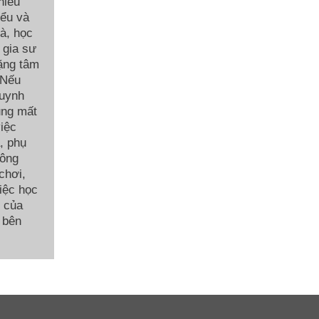
hiểu
iểu và
hà, học
 gia sư
ặng tâm
 Nếu
huynh
ũng mất
việc
, phụ
hông
chơi,
việc học
c của
 bên