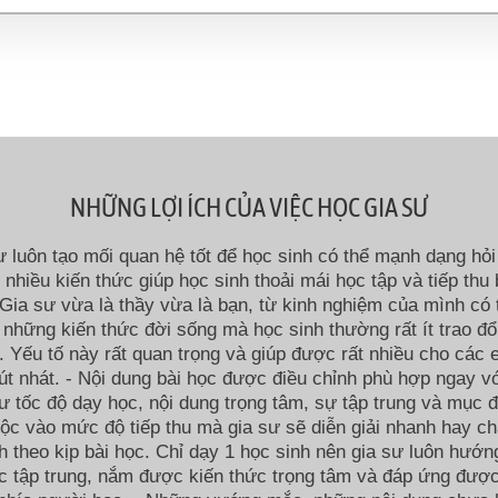
NHỮNG LỢI ÍCH CỦA VIỆC HỌC GIA SƯ
ư luôn tạo mối quan hệ tốt để học sinh có thể mạnh dạng hỏi 
i nhiều kiến thức giúp học sinh thoải mái học tập và tiếp thu 
Gia sư vừa là thầy vừa là bạn, từ kinh nghiệm của mình có 
 những kiến thức đời sống mà học sinh thường rất ít trao đổ
 Yếu tố này rất quan trọng và giúp được rất nhiều cho các
út nhát. - Nội dung bài học được điều chỉnh phù hợp ngay v
ư tốc độ dạy học, nội dung trọng tâm, sự tập trung và mục đ
ộc vào mức độ tiếp thu mà gia sư sẽ diễn giải nhanh hay c
h theo kịp bài học. Chỉ dạy 1 học sinh nên gia sư luôn hướn
c tập trung, nắm được kiến thức trọng tâm và đáp ứng đượ