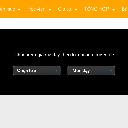
ên mục
Học viên
Gia sư
TỔNG HỢP
Bài
Chọn xem gia sư dạy theo lớp hoặc chuyên đề