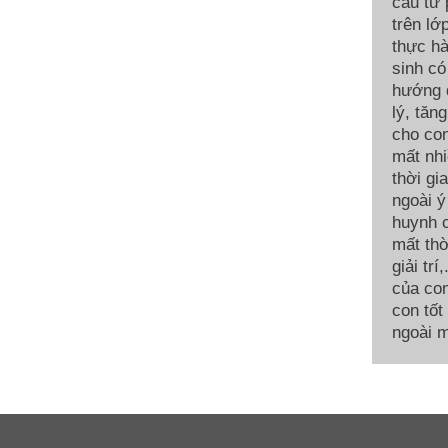
cầu từ
trên lớ
thực hà
sinh có
hướng d
lý, tăn
cho con
mất nhi
thời gi
ngoài ý
huynh c
mất thờ
giải tr
của con
con tốt
ngoài m