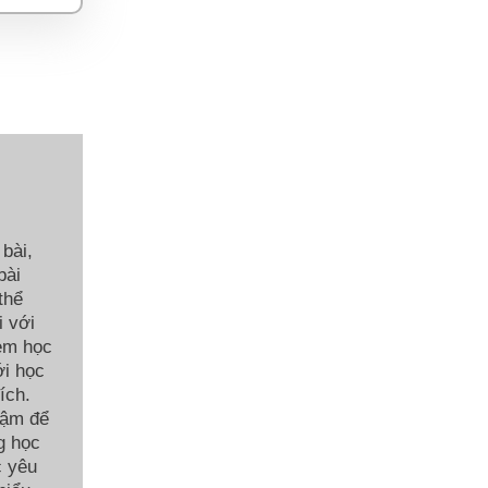
bài,
bài
thể
i với
 em học
ới học
ích.
hậm để
g học
c yêu