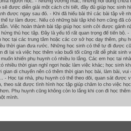
 phía người học. - Những vướng mắc, những nội dung chưa 
p sẽ được diễn giải một cách chi tiết, đầy đủ giúp học sinh h
nh được ngay sau đó. - Khi đã hiểu bài thì các bài tập về n
 thể tự làm được. Nếu có những bài tập khó hơn cũng đã có
ẫn. Việc hoàn thành bài tập giúp học sinh cởi được gánh n
g hứng thú học tập. Đây là yếu tố rất quan trọng để tiến bộ. -
 học tại các trung tâm hoặc các cơ sở học dạy thêm, phụ 
ều thời gian đưa rước. Những học sinh có thể tự đi được c
an đi lại và việc học thêm vào buổi tối cũng rất dễ phát sinh 
 muốn khiến phụ huynh có nhiều lo lắng. Các em học tại nhà
ó nhiều thời gian nghỉ ngơi hoặc làm việc khác; học sinh k
i gian di chuyển nên có thêm thời gian học bài, làm bài, vui 
í,... - Học tại nhà, phụ huynh có thể theo dõi, quan sát được 
, theo sát được tình hình học tập giúp chăm lo cho việc họ
 hơn. Phụ huynh cũng không còn lo lắng khi con đi học thêm
ột mình.