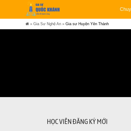
Chuy
»
Gia Sư Nghệ An
»
Gia sư Huyện Yên Thành
HỌC VIÊN ĐĂNG KÝ MỚI