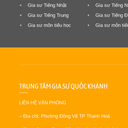
Gia sư Tiếng Nhật
Gia sư Tiếng N
Gia sư Tiếng Trung
Gia sư Tiếng 
Gia sư môn tiểu học
Gia sư môn tiể
TRUNG TÂM GIA SƯ QUỐC KHÁNH
LIÊN HỆ VĂN PHÒNG
– Địa chỉ: Phường Đông Vệ TP Thanh Hoá