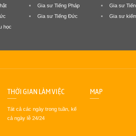
hật
Gia sư Tiếng Pháp
Gia sư Tiế
Đức
Gia sư Tiếng Đức
Gia sư kiểm
u học
THỜI GIAN LÀM VIỆC
MAP
Tát cả các ngày trong tuần, kể
cả ngày lễ 24/24