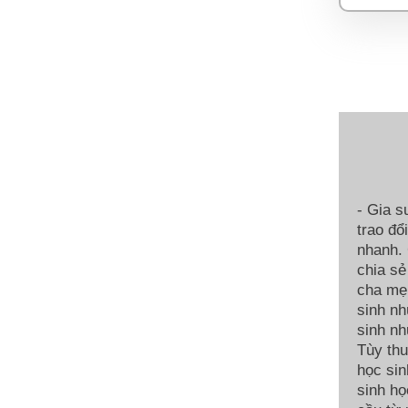
- Gia s
trao đổ
nhanh. 
chia sẻ
cha mẹ.
sinh nh
sinh nh
Tùy thu
học sin
sinh họ