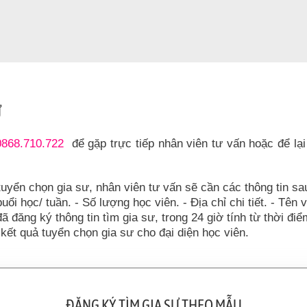
Ư
0868.710.722
để gặp trực tiếp nhân viên tư vấn hoặc để lại
tuyển chọn gia sư, nhân viên tư vấn sẽ cần các thông tin sa
uổi học/ tuần. - Số lượng học viên. - Địa chỉ chi tiết. - Tên 
đã đăng ký thông tin tìm gia sư, trong 24 giờ tính từ thời đi
kết quả tuyển chọn gia sư cho đại diện học viên.
ĐĂNG KÝ TÌM GIA SƯ THEO MẪU