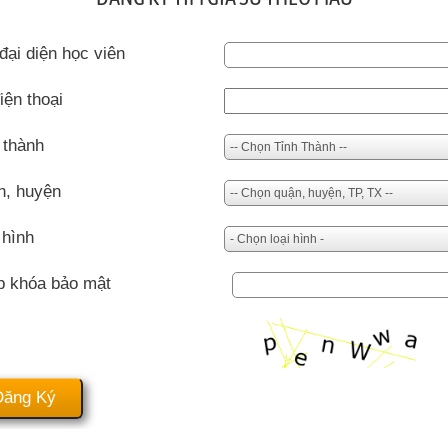
đại diện học viên
iện thoại
 thành
n, huyện
 hình
p khóa bảo mật