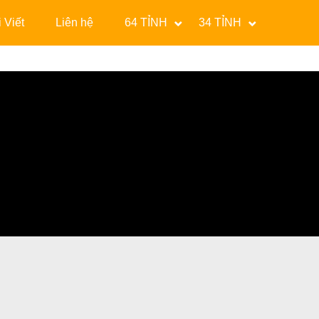
 Viết
Liên hệ
64 TỈNH
34 TỈNH