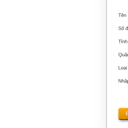
Tên 
Số đ
Tỉnh
Quậ
Loại
Nhậ