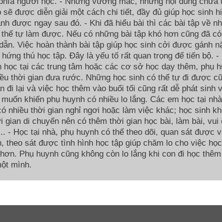
 phía người học. - Những vướng mắc, những nội dung chưa 
p sẽ được diễn giải một cách chi tiết, đầy đủ giúp học sinh h
nh được ngay sau đó. - Khi đã hiểu bài thì các bài tập về n
 thể tự làm được. Nếu có những bài tập khó hơn cũng đã có
ẫn. Việc hoàn thành bài tập giúp học sinh cởi được gánh n
g hứng thú học tập. Đây là yếu tố rất quan trọng để tiến bộ. -
 học tại các trung tâm hoặc các cơ sở học dạy thêm, phụ 
ều thời gian đưa rước. Những học sinh có thể tự đi được c
an đi lại và việc học thêm vào buổi tối cũng rất dễ phát sinh 
 muốn khiến phụ huynh có nhiều lo lắng. Các em học tại nhà
ó nhiều thời gian nghỉ ngơi hoặc làm việc khác; học sinh k
i gian di chuyển nên có thêm thời gian học bài, làm bài, vui 
í,... - Học tại nhà, phụ huynh có thể theo dõi, quan sát được 
, theo sát được tình hình học tập giúp chăm lo cho việc họ
 hơn. Phụ huynh cũng không còn lo lắng khi con đi học thêm
ột mình.