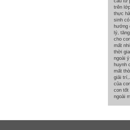
cầu từ
trên lớ
thực hà
sinh có
hướng d
lý, tăn
cho con
mất nhi
thời gi
ngoài ý
huynh c
mất thờ
giải tr
của con
con tốt
ngoài m