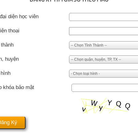
đại diện học viên
iện thoại
 thành
n, huyện
 hình
p khóa bảo mật