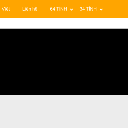
 Viết
Liên hệ
64 TỈNH
34 TỈNH