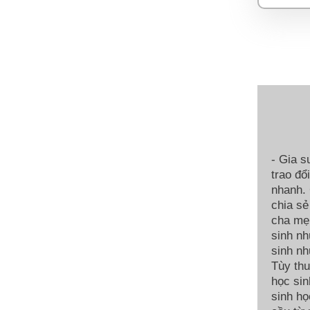
- Gia s
trao đổ
nhanh. 
chia sẻ
cha mẹ.
sinh nh
sinh nh
Tùy thu
học sin
sinh họ