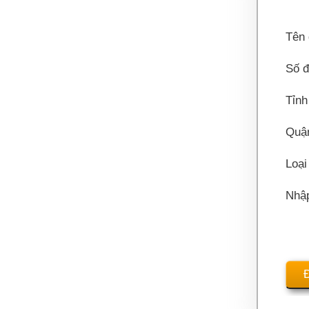
Tên 
Số đ
Tỉnh
Quậ
Loại
Nhậ