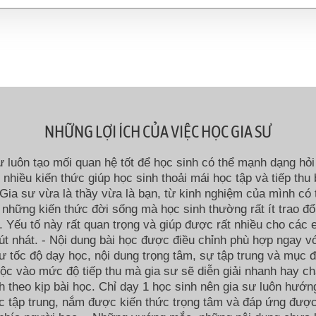
NHỮNG LỢI ÍCH CỦA VIỆC HỌC GIA SƯ
ư luôn tạo mối quan hệ tốt để học sinh có thể mạnh dạng hỏi 
i nhiều kiến thức giúp học sinh thoải mái học tập và tiếp thu 
Gia sư vừa là thầy vừa là bạn, từ kinh nghiệm của mình có 
 những kiến thức đời sống mà học sinh thường rất ít trao đổ
 Yếu tố này rất quan trọng và giúp được rất nhiều cho các
út nhát. - Nội dung bài học được điều chỉnh phù hợp ngay v
ư tốc độ dạy học, nội dung trọng tâm, sự tập trung và mục đ
ộc vào mức độ tiếp thu mà gia sư sẽ diễn giải nhanh hay c
h theo kịp bài học. Chỉ dạy 1 học sinh nên gia sư luôn hướn
c tập trung, nắm được kiến thức trọng tâm và đáp ứng đượ