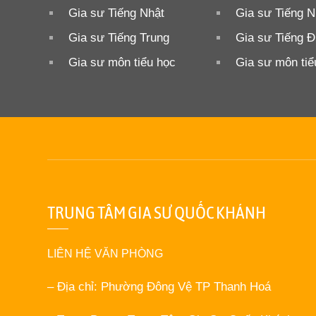
Gia sư Tiếng Nhật
Gia sư Tiếng N
Gia sư Tiếng Trung
Gia sư Tiếng 
Gia sư môn tiểu học
Gia sư môn tiể
TRUNG TÂM GIA SƯ QUỐC KHÁNH
LIÊN HỆ VĂN PHÒNG
– Địa chỉ: Phường Đông Vệ TP Thanh Hoá