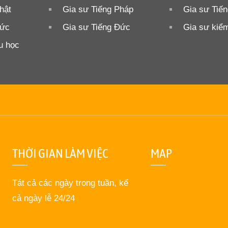
hật
Gia sư Tiếng Pháp
Gia sư Tiế
Đức
Gia sư Tiếng Đức
Gia sư kiểm
u học
THỜI GIAN LÀM VIỆC
MAP
Tát cả các ngày trong tuần, kể
cả ngày lễ 24/24