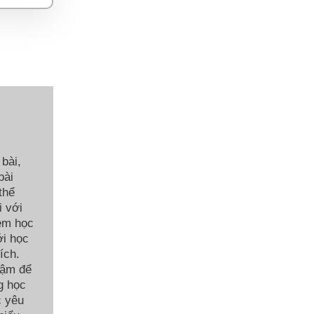
bài,
bài
thể
i với
 em học
ới học
ích.
hậm để
g học
c yêu