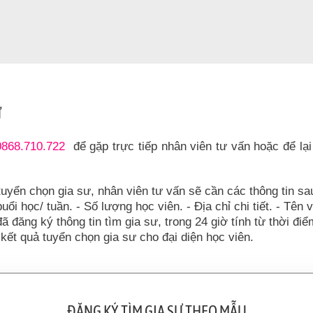
Ư
0868.710.722
để gặp trực tiếp nhân viên tư vấn hoặc để lại
tuyển chọn gia sư, nhân viên tư vấn sẽ cần các thông tin sa
uổi học/ tuần. - Số lượng học viên. - Địa chỉ chi tiết. - Tên 
đã đăng ký thông tin tìm gia sư, trong 24 giờ tính từ thời đi
kết quả tuyển chọn gia sư cho đại diện học viên.
ĐĂNG KÝ TÌM GIA SƯ THEO MẪU