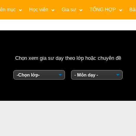
ên mục
Học viên
Gia sư
TỔNG HỢP
Bài
Chọn xem gia sư dạy theo lớp hoặc chuyên đề