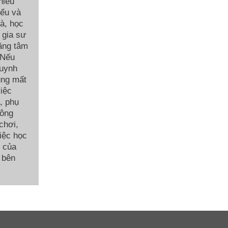
hiểu
iểu và
hà, học
 gia sư
ặng tâm
 Nếu
huynh
ũng mất
việc
, phụ
hông
chơi,
việc học
c của
 bên