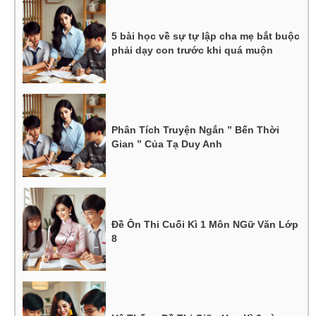
5 bài học về sự tự lập cha mẹ bắt buộc
phải dạy con trước khi quá muộn
Phân Tích Truyện Ngắn ” Bến Thời
Gian ” Của Tạ Duy Anh
Đề Ôn Thi Cuối Kì 1 Môn NGữ Văn Lớp
8