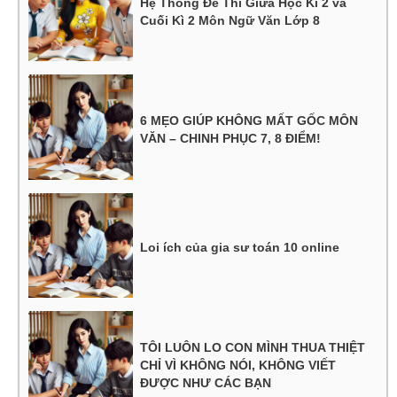
Hệ Thống Đề Thi Giữa Học Kì 2 và
Cuối Kì 2 Môn Ngữ Văn Lớp 8
6 MẸO GIÚP KHÔNG MẤT GỐC MÔN
VĂN – CHINH PHỤC 7, 8 ĐIỂM!
Loi ích của gia sư toán 10 online
TÔI LUÔN LO CON MÌNH THUA THIỆT
CHỈ VÌ KHÔNG NÓI, KHÔNG VIẾT
ĐƯỢC NHƯ CÁC BẠN