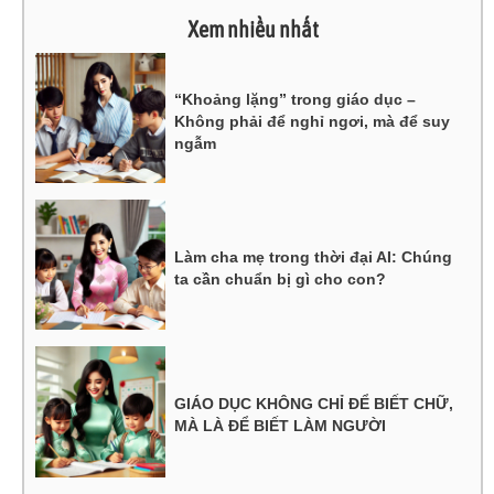
Xem nhiều nhất
“Khoảng lặng” trong giáo dục –
Không phải để nghỉ ngơi, mà để suy
ngẫm
Làm cha mẹ trong thời đại AI: Chúng
ta cần chuẩn bị gì cho con?
GIÁO DỤC KHÔNG CHỈ ĐỂ BIẾT CHỮ,
MÀ LÀ ĐỂ BIẾT LÀM NGƯỜI