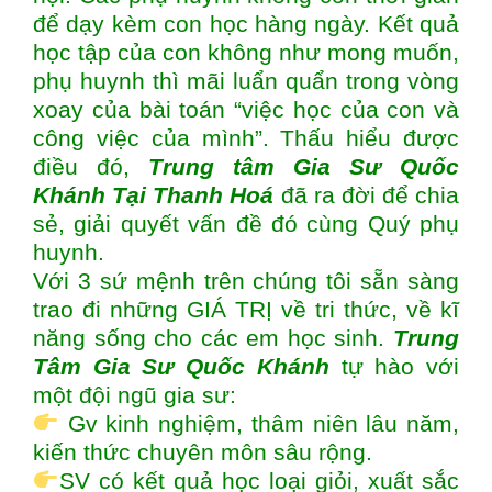
để dạy kèm con học hàng ngày. Kết quả
học tập của con không như mong muốn,
phụ huynh thì mãi luẩn quẩn trong vòng
xoay của bài toán “việc học của con và
công việc của mình”. Thấu hiểu được
điều đó,
Trung tâm
Gia Sư Quốc
Khánh Tại Thanh Hoá
đã ra đời để chia
sẻ, giải quyết vấn đề đó cùng Quý phụ
huynh.
Với 3 sứ mệnh trên chúng tôi sẵn sàng
trao đi những GIÁ TRỊ về tri thức, về kĩ
năng sống cho các em học sinh.
Trung
Tâm Gia Sư Quốc Khánh
tự hào với
một đội ngũ gia sư:
Gv kinh nghiệm, thâm niên lâu năm,
kiến thức chuyên môn sâu rộng.
SV có kết quả học loại giỏi, xuất sắc