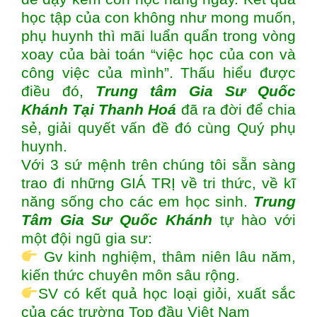
học tập của con không như mong muốn,
phụ huynh thì mãi luẩn quẩn trong vòng
xoay của bài toán “việc học của con và
công việc của mình”. Thấu hiểu được
điều đó,
Trung tâm
Gia Sư Quốc
Khánh Tại Thanh Hoá
đã ra đời để chia
sẻ, giải quyết vấn đề đó cùng Quý phụ
huynh.
Với 3 sứ mệnh trên chúng tôi sẵn sàng
trao đi những GIÁ TRỊ về tri thức, về kĩ
năng sống cho các em học sinh.
Trung
Tâm Gia Sư Quốc Khánh
tự hào với
một đội ngũ gia sư:
Gv kinh nghiệm, thâm niên lâu năm,
kiến thức chuyên môn sâu rộng.
SV có kết quả học loại giỏi, xuất sắc
của các trường Top đầu Việt Nam