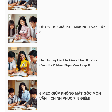
Đề Ôn Thi Cuối Kì 1 Môn NGữ Văn Lớp
8
Hệ Thống Đề Thi Giữa Học Kì 2 và
Cuối Kì 2 Môn Ngữ Văn Lớp 8
6 MẸO GIÚP KHÔNG MẤT GỐC MÔN
VĂN – CHINH PHỤC 7, 8 ĐIỂM!