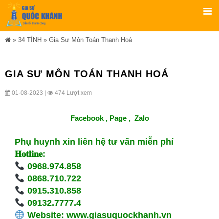
»
34 TỈNH
»
Gia Sư Môn Toán Thanh Hoá
GIA SƯ MÔN TOÁN THANH HOÁ
01-08-2023 |
474 Lượt xem
Facebook ,
Page
,
Zalo
Phụ huynh xin liên hệ tư vấn miễn phí
𝐇𝐨𝐭𝐥𝐢𝐧𝐞:
0968.974.858
0868.710.722
0915.310.858
09132.7777.4
Website:
www.giasuquockhanh.vn