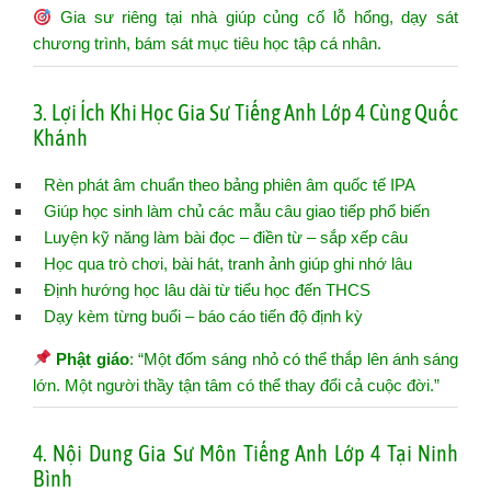
Gia sư riêng tại nhà giúp củng cố lỗ hổng, dạy sát
chương trình, bám sát mục tiêu học tập cá nhân.
3. Lợi Ích Khi Học Gia Sư Tiếng Anh Lớp 4 Cùng Quốc
Khánh
Rèn phát âm chuẩn theo bảng phiên âm quốc tế IPA
Giúp học sinh làm chủ các mẫu câu giao tiếp phổ biến
Luyện kỹ năng làm bài đọc – điền từ – sắp xếp câu
Học qua trò chơi, bài hát, tranh ảnh giúp ghi nhớ lâu
Định hướng học lâu dài từ tiểu học đến THCS
Dạy kèm từng buổi – báo cáo tiến độ định kỳ
Phật giáo
: “Một đốm sáng nhỏ có thể thắp lên ánh sáng
lớn. Một người thầy tận tâm có thể thay đổi cả cuộc đời.”
4. Nội Dung Gia Sư Môn Tiếng Anh Lớp 4 Tại Ninh
Bình