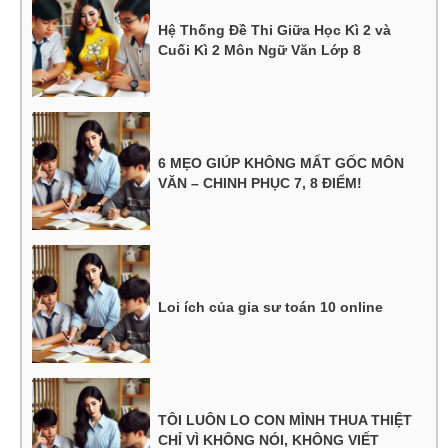
Hệ Thống Đề Thi Giữa Học Kì 2 và
Cuối Kì 2 Môn Ngữ Văn Lớp 8
6 MẸO GIÚP KHÔNG MẤT GỐC MÔN
VĂN – CHINH PHỤC 7, 8 ĐIỂM!
Loi ích của gia sư toán 10 online
TÔI LUÔN LO CON MÌNH THUA THIỆT
CHỈ VÌ KHÔNG NÓI, KHÔNG VIẾT