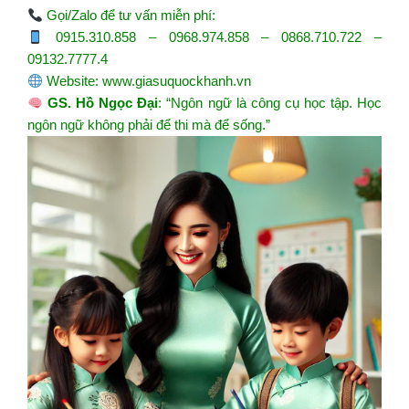
Gọi/Zalo để tư vấn miễn phí:
0915.310.858 – 0968.974.858 – 0868.710.722 –
09132.7777.4
Website:
www.giasuquockhanh.vn
GS. Hồ Ngọc Đại
: “Ngôn ngữ là công cụ học tập. Học
ngôn ngữ không phải để thi mà để sống.”