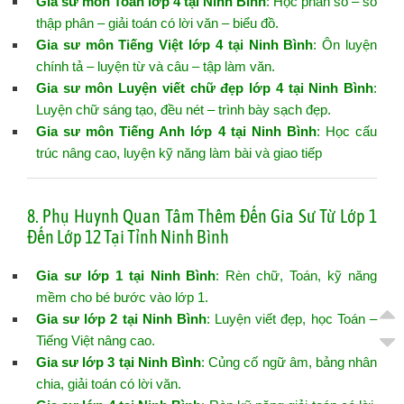
Gia sư môn Toán lớp 4 tại Ninh Bình
: Học phân số – số
thập phân – giải toán có lời văn – biểu đồ.
Gia sư môn Tiếng Việt lớp 4 tại Ninh Bình
: Ôn luyện
chính tả – luyện từ và câu – tập làm văn.
Gia sư môn Luyện viết chữ đẹp lớp 4 tại Ninh Bình
:
Luyện chữ sáng tạo, đều nét – trình bày sạch đẹp.
Gia sư môn Tiếng Anh lớp 4 tại Ninh Bình
: Học cấu
trúc nâng cao, luyện kỹ năng làm bài và giao tiếp
8. Phụ Huynh Quan Tâm Thêm Đến Gia Sư Từ Lớp 1
Đến Lớp 12 Tại Tỉnh Ninh Bình
Gia sư lớp 1 tại Ninh Bình
: Rèn chữ, Toán, kỹ năng
mềm cho bé bước vào lớp 1.
Gia sư lớp 2 tại Ninh Bình
: Luyện viết đẹp, học Toán –
Tiếng Việt nâng cao.
Gia sư lớp 3 tại Ninh Bình
: Củng cố ngữ âm, bảng nhân
chia, giải toán có lời văn.