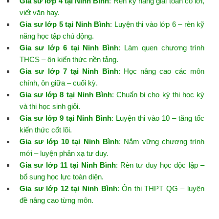
Gia sư lớp 4 tại Ninh Bình
: Rèn kỹ năng giải toán có lời,
viết văn hay.
Gia sư lớp 5 tại Ninh Bình
: Luyện thi vào lớp 6 – rèn kỹ
năng học tập chủ động.
Gia sư lớp 6 tại Ninh Bình
: Làm quen chương trình
THCS – ôn kiến thức nền tảng.
Gia sư lớp 7 tại Ninh Bình
: Học nâng cao các môn
chính, ôn giữa – cuối kỳ.
Gia sư lớp 8 tại Ninh Bình
: Chuẩn bị cho kỳ thi học kỳ
và thi học sinh giỏi.
Gia sư lớp 9 tại Ninh Bình
: Luyện thi vào 10 – tăng tốc
kiến thức cốt lõi.
Gia sư lớp 10 tại Ninh Bình
: Nắm vững chương trình
mới – luyện phản xạ tư duy.
Gia sư lớp 11 tại Ninh Bình
: Rèn tư duy học độc lập –
bổ sung học lực toàn diện.
Gia sư lớp 12 tại Ninh Bình
: Ôn thi THPT QG – luyện
đề nâng cao từng môn.