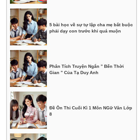
5 bài học về sự tự lập cha mẹ bắt buộc
phải dạy con trước khi quá muộn
Phân Tích Truyện Ngắn ” Bến Thời
Gian ” Của Tạ Duy Anh
Đề Ôn Thi Cuối Kì 1 Môn NGữ Văn Lớp
8