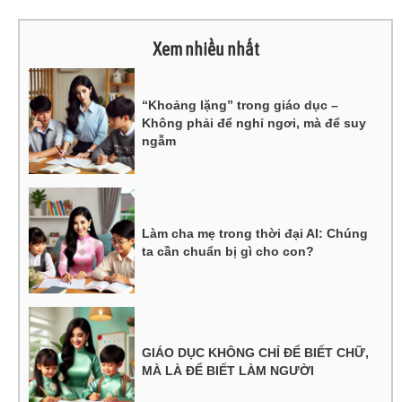
Xem nhiều nhất
“Khoảng lặng” trong giáo dục –
Không phải để nghỉ ngơi, mà để suy
ngẫm
Làm cha mẹ trong thời đại AI: Chúng
ta cần chuẩn bị gì cho con?
GIÁO DỤC KHÔNG CHỈ ĐỂ BIẾT CHỮ,
MÀ LÀ ĐỂ BIẾT LÀM NGƯỜI