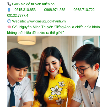
Gọi/Zalo để tư vấn miễn phí:
0915.310.858 – 0968.974.858 – 0868.710.722 –
09132.7777.4
Website:
www.giasuquockhanh.vn
GS. Nguyễn Minh Thuyết: “Tiếng Anh là chiếc chìa khóa
không thể thiếu để bước ra thế giới.”