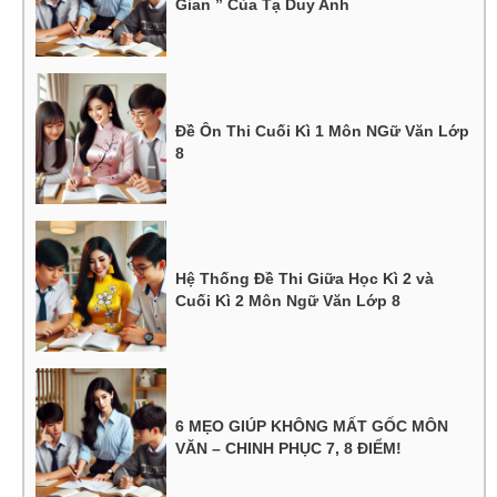
Gian ” Của Tạ Duy Anh
Đề Ôn Thi Cuối Kì 1 Môn NGữ Văn Lớp
8
Hệ Thống Đề Thi Giữa Học Kì 2 và
Cuối Kì 2 Môn Ngữ Văn Lớp 8
6 MẸO GIÚP KHÔNG MẤT GỐC MÔN
VĂN – CHINH PHỤC 7, 8 ĐIỂM!