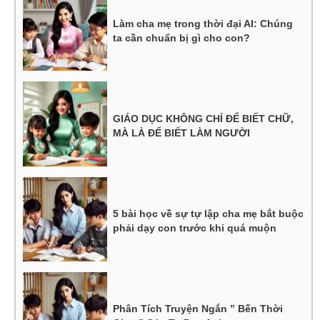
Làm cha mẹ trong thời đại AI: Chúng
ta cần chuẩn bị gì cho con?
GIÁO DỤC KHÔNG CHỈ ĐỂ BIẾT CHỮ,
MÀ LÀ ĐỂ BIẾT LÀM NGƯỜI
5 bài học về sự tự lập cha mẹ bắt buộc
phải dạy con trước khi quá muộn
Phân Tích Truyện Ngắn ” Bến Thời