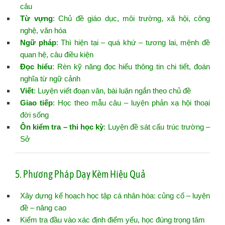
câu
Từ vựng
: Chủ đề giáo dục, môi trường, xã hội, công
nghệ, văn hóa
Ngữ pháp
: Thì hiện tại – quá khứ – tương lai, mệnh đề
quan hệ, câu điều kiện
Đọc hiểu
: Rèn kỹ năng đọc hiểu thông tin chi tiết, đoán
nghĩa từ ngữ cảnh
Viết
: Luyện viết đoạn văn, bài luận ngắn theo chủ đề
Giao tiếp
: Học theo mẫu câu – luyện phản xạ hội thoại
đời sống
Ôn kiểm tra – thi học kỳ
: Luyện đề sát cấu trúc trường –
Sở
5. Phương Pháp Dạy Kèm Hiệu Quả
Xây dựng kế hoạch học tập cá nhân hóa: củng cố – luyện
đề – nâng cao
Kiểm tra đầu vào xác định điểm yếu, học đúng trọng tâm