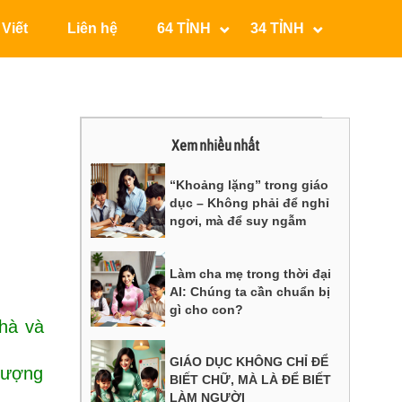
 Viết
Liên hệ
64 TỈNH
34 TỈNH
Xem nhiều nhất
“Khoảng lặng” trong giáo
dục – Không phải để nghỉ
ngơi, mà để suy ngẫm
Làm cha mẹ trong thời đại
AI: Chúng ta cần chuẩn bị
gì cho con?
hà và
GIÁO DỤC KHÔNG CHỈ ĐỂ
 lượng
BIẾT CHỮ, MÀ LÀ ĐỂ BIẾT
LÀM NGƯỜI