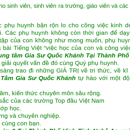
o sinh viên, sinh viên ra trường, giáo viên và các
c phụ huynh bận rộn lo cho công việc kinh d
i. Các phụ huynh không còn thời gian để dạ
 tập của con không như mong muốn, phụ huyn
 bài Tiếng Việt “việc học của con và công việ
ung tâm
Gia Sư Quốc Khánh Tại Thành Phố
, giải quyết vấn đề đó cùng Quý phụ huynh.
sàng trao đi những GIÁ TRỊ về tri thức, về kĩ
 Tâm Gia Sư Quốc Khánh
tự hào với một độ
năm, kiến thức chuyên môn sâu rộng.
t sắc của các trường Top đầu Việt Nam
lớp học.
ượng và chuyên nghiệp.
 cùng con bạn.