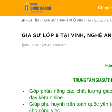
Chuyê
»
64 TỈNH
»
GIA SƯ THÀNH PHỐ VINH
»
Gia Sư Lớp 9 Tạ
GIA SƯ LỚP 9 TẠI VINH, NGHỆ AN
06-07-2022 |
323 Lượt xem
Fa
TRUNG TÂM
GIA SƯ T
Góp phần nâng cao chất lượng giáo
dạy kèm online
Giúp phụ huynh trên toàn quốc yên 
cho công việc