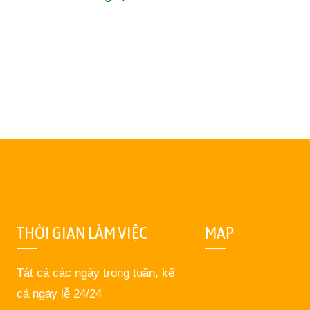
THỜI GIAN LÀM VIỆC
MAP
Tát cả các ngày trong tuần, kể
cả ngày lễ 24/24