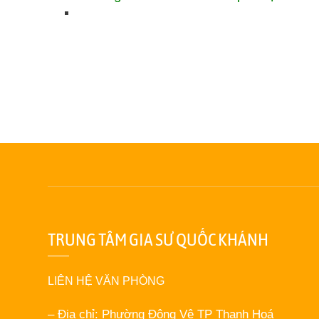
TRUNG TÂM GIA SƯ QUỐC KHÁNH
LIÊN HỆ VĂN PHÒNG
– Địa chỉ: Phường Đông Vệ TP Thanh Hoá