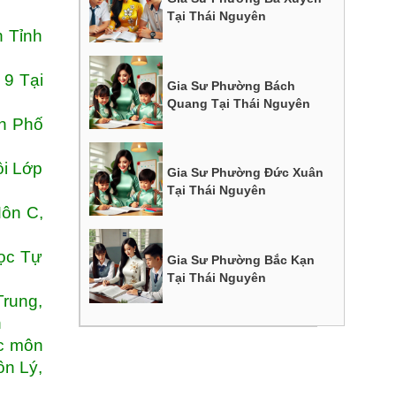
Tại Thái Nguyên
h Tỉnh
 9 Tại
Gia Sư Phường Bách
Quang Tại Thái Nguyên
nh Phố
ội Lớp
Gia Sư Phường Đức Xuân
Tại Thái Nguyên
Môn C,
ọc Tự
Gia Sư Phường Bắc Kạn
Tại Thái Nguyên
rung,
n
ốc môn
ôn Lý,