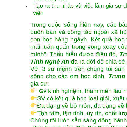
Tạo ra thu nhập và việc làm gia sư ch
viên
Trong cuộc sống hiện nay, các bậ
buôn bán và công tác ngoài xã hộ
con học hàng ngàyh. Kết quả học
mãi luẩn quẩn trong vòng xoay của
mình”. Thấu hiểu được điều đó,
Tr
Tỉnh Nghệ An
đã ra đời để chia sẻ
Với 3 sứ mệnh trên chúng tôi sẵn 
sống cho các em học sinh.
Trung
gia sư:
Gv kinh nghiệm, thâm niên lâu 
SV có kết quả học loại giỏi, xuấ
Đa dạng về bộ môn, đa dạng về 
Tận tâm, tận tình, uy tín, chất l
Chúng tôi luôn sẵn sàng đồng hành