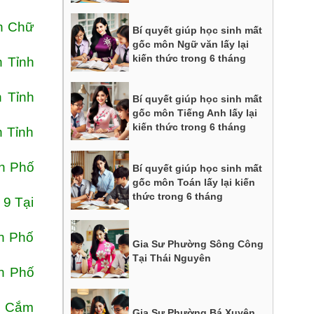
ện Chữ
Bí quyết giúp học sinh mất
gốc môn Ngữ văn lấy lại
kiến thức trong 6 tháng
 Tỉnh
 Tỉnh
Bí quyết giúp học sinh mất
gốc môn Tiếng Anh lấy lại
kiến thức trong 6 tháng
h Tỉnh
h Phố
Bí quyết giúp học sinh mất
gốc môn Toán lấy lại kiến
thức trong 6 tháng
 9 Tại
h Phố
Gia Sư Phường Sông Công
Tại Thái Nguyên
h Phố
c Cắm
Gia Sư Phường Bá Xuyên