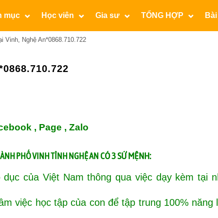
n mục
Học viên
Gia sư
TỔNG HỢP
Bài
i Vinh, Nghệ An*0868.710.722
*0868.710.722
cebook ,
Page
,
Zalo
CÓ 3 SỨ MỆNH:
HÀNH PHỐ VINH TỈNH NGHỆ AN
 dục của Việt Nam thông qua việc dạy kèm tại n
tâm việc học tập của con để tập trung 100% năng