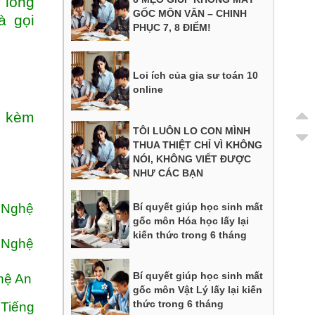
 lòng
GỐC MÔN VĂN – CHINH
à gọi
PHỤC 7, 8 ĐIỂM!
Loi ích của gia sư toán 10
online
y kèm
TÔI LUÔN LO CON MÌNH
THUA THIỆT CHỈ VÌ KHÔNG
NÓI, KHÔNG VIẾT ĐƯỢC
NHƯ CÁC BẠN
h Nghệ
Bí quyết giúp học sinh mất
gốc môn Hóa học lấy lại
kiến thức trong 6 tháng
h Nghệ
Bí quyết giúp học sinh mất
hệ An
gốc môn Vật Lý lấy lại kiến
thức trong 6 tháng
 Tiếng