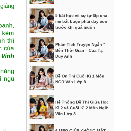
 giảng
5 bài học về sự tự lập cha
mẹ bắt buộc phải dạy con
oanh,
trước khi quá muộn
y kèm
h thì
Phân Tích Truyện Ngắn ”
c của
Bến Thời Gian ” Của Tạ
 Vinh
Duy Anh
 năng
Đề Ôn Thi Cuối Kì 1 Môn
i ngũ
NGữ Văn Lớp 8
Hệ Thống Đề Thi Giữa Học
Kì 2 và Cuối Kì 2 Môn Ngữ
Văn Lớp 8
6 MẸO GIÚP KHÔNG MẤT