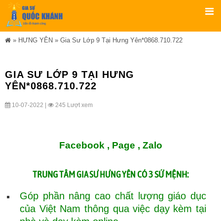
»
HƯNG YÊN
»
Gia Sư Lớp 9 Tại Hưng Yên*0868.710.722
GIA SƯ LỚP 9 TẠI HƯNG
YÊN*0868.710.722
10-07-2022 |
245 Lượt xem
Facebook ,
Page
,
Zalo
TRUNG TÂM
CÓ 3 SỨ MỆNH:
GIA SƯ HƯNG YÊN
Góp phần nâng cao chất lượng giáo dục
của Việt Nam thông qua việc dạy kèm tại