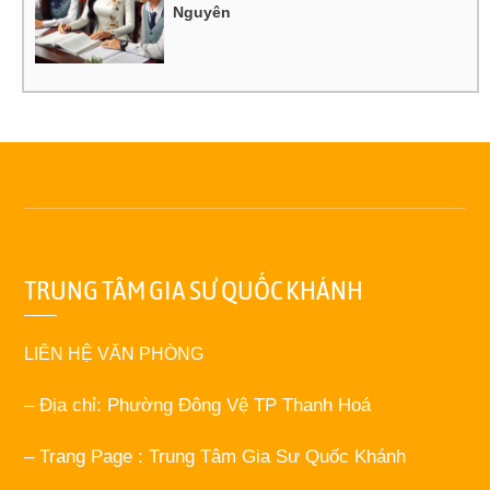
Nguyên
TRUNG TÂM GIA SƯ QUỐC KHÁNH
LIÊN HỆ VĂN PHÒNG
– Địa chỉ: Phường Đông Vệ TP Thanh Hoá
– Trang Page : Trung Tâm Gia Sư Quốc Khánh