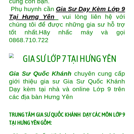
cùng con bạn.
Phụ huynh cần
Gia Sư Dạy Kèm Lớp 9
Tại Hưng Yên
vui lòng liên hệ với
chúng tôi để được những gia sư hỗ trợ
tốt nhất.Hãy nhấc máy và gọi
0868.710.722
Gia Sư Quốc Khánh
chuyên cung cấp
giới thiệu gia sư Gia Sư Quốc Khánh
Dạy kèm tại nhà và online Lớp 9 trên
các địa bàn
Hưng Yên
T
RUNG TÂM GIA SƯ QUỐC KHÁNH DẠY CÁC MÔN LỚP 9
TẠI HƯNG YÊN GỒM: