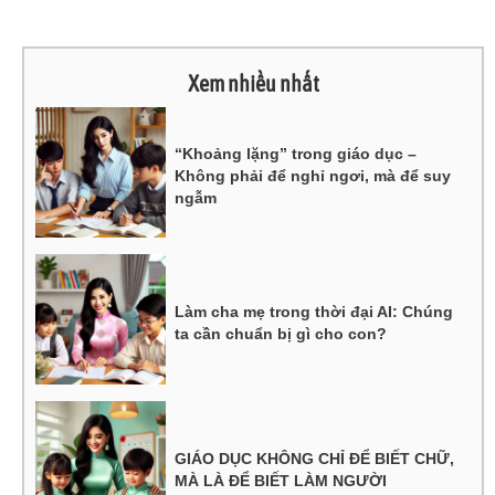
Xem nhiều nhất
“Khoảng lặng” trong giáo dục –
Không phải để nghỉ ngơi, mà để suy
ngẫm
Làm cha mẹ trong thời đại AI: Chúng
ta cần chuẩn bị gì cho con?
GIÁO DỤC KHÔNG CHỈ ĐỂ BIẾT CHỮ,
MÀ LÀ ĐỂ BIẾT LÀM NGƯỜI