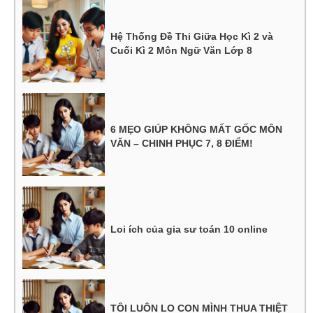
Hệ Thống Đề Thi Giữa Học Kì 2 và
Cuối Kì 2 Môn Ngữ Văn Lớp 8
6 MẸO GIÚP KHÔNG MẤT GỐC MÔN
VĂN – CHINH PHỤC 7, 8 ĐIỂM!
Loi ích của gia sư toán 10 online
TÔI LUÔN LO CON MÌNH THUA THIỆT