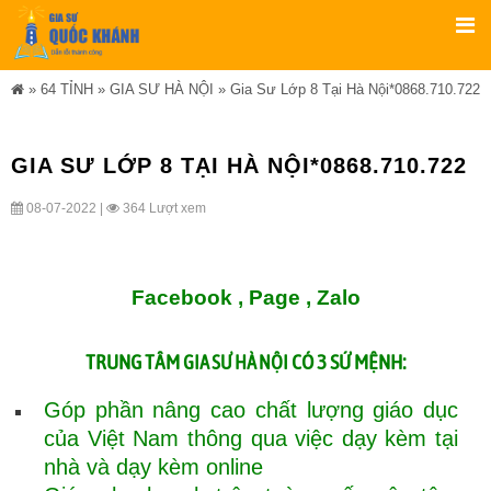
»
64 TỈNH
»
GIA SƯ HÀ NỘI
»
Gia Sư Lớp 8 Tại Hà Nội*0868.710.722
GIA SƯ LỚP 8 TẠI HÀ NỘI*0868.710.722
08-07-2022 |
364 Lượt xem
Facebook ,
Page
,
Zalo
TRUNG TÂM
CÓ 3 SỨ MỆNH:
GIA SƯ HÀ NỘI
Góp phần nâng cao chất lượng giáo dục
của Việt Nam thông qua việc dạy kèm tại
nhà và dạy kèm online