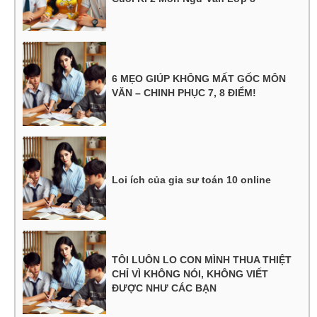
6 MẸO GIÚP KHÔNG MẤT GỐC MÔN
VĂN – CHINH PHỤC 7, 8 ĐIỂM!
Loi ích của gia sư toán 10 online
TÔI LUÔN LO CON MÌNH THUA THIỆT
CHỈ VÌ KHÔNG NÓI, KHÔNG VIẾT
ĐƯỢC NHƯ CÁC BẠN