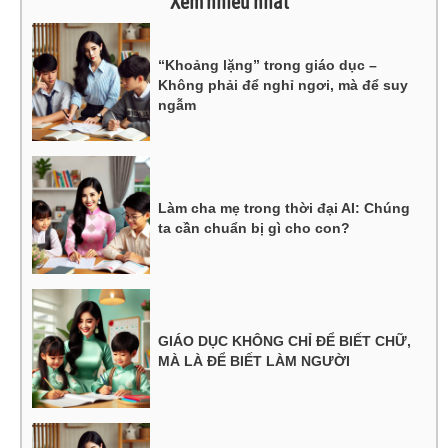
Xem nhiều nhất
“Khoảng lặng” trong giáo dục –
Không phải để nghỉ ngơi, mà để suy
ngẫm
Làm cha mẹ trong thời đại AI: Chúng
ta cần chuẩn bị gì cho con?
GIÁO DỤC KHÔNG CHỈ ĐỂ BIẾT CHỮ,
MÀ LÀ ĐỂ BIẾT LÀM NGƯỜI