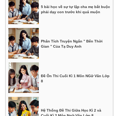
5 bài học về sự tự lập cha mẹ bắt buộc
phải dạy con trước khi quá muộn
Phân Tích Truyện Ngắn ” Bến Thời
Gian ” Của Tạ Duy Anh
Đề Ôn Thi Cuối Kì 1 Môn NGữ Văn Lớp
8
Hệ Thống Đề Thi Giữa Học Kì 2 và
Cuối Kì 2 Môn Ngữ Văn Lớp 8