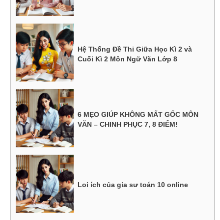
Hệ Thống Đề Thi Giữa Học Kì 2 và
Cuối Kì 2 Môn Ngữ Văn Lớp 8
6 MẸO GIÚP KHÔNG MẤT GỐC MÔN
VĂN – CHINH PHỤC 7, 8 ĐIỂM!
Loi ích của gia sư toán 10 online