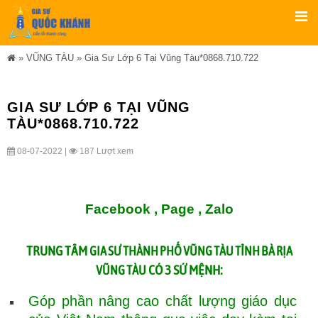
»
VŨNG TÀU
»
Gia Sư Lớp 6 Tại Vũng Tàu*0868.710.722
GIA SƯ LỚP 6 TẠI VŨNG
TÀU*0868.710.722
08-07-2022 |
187 Lượt xem
Facebook ,
Page
,
Zalo
TRUNG TÂM
GIA SƯ THÀNH PHỐ VŨNG TÀU TỈNH BÀ RỊA
CÓ 3 SỨ MỆNH:
VŨNG TÀU
Góp phần nâng cao chất lượng giáo dục