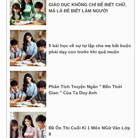
GIÁO DỤC KHÔNG CHỈ ĐỂ BIẾT CHỮ,
MÀ LÀ ĐỂ BIẾT LÀM NGƯỜI
5 bài học về sự tự lập cha mẹ bắt buộc
phải dạy con trước khi quá muộn
Phân Tích Truyện Ngắn ” Bến Thời
Gian ” Của Tạ Duy Anh
Đề Ôn Thi Cuối Kì 1 Môn NGữ Văn Lớp
8