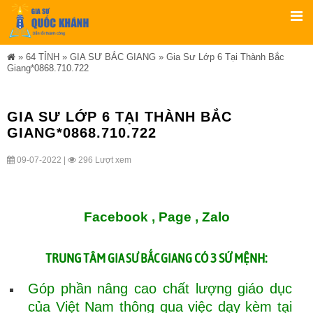
»
64 TỈNH
»
GIA SƯ BẮC GIANG
»
Gia Sư Lớp 6 Tại Thành Bắc
Giang*0868.710.722
GIA SƯ LỚP 6 TẠI THÀNH BẮC
GIANG*0868.710.722
09-07-2022 |
296 Lượt xem
Facebook ,
Page
,
Zalo
TRUNG TÂM
CÓ 3 SỨ MỆNH:
GIA SƯ BẮC GIANG
Góp phần nâng cao chất lượng giáo dục
của Việt Nam thông qua việc dạy kèm tại