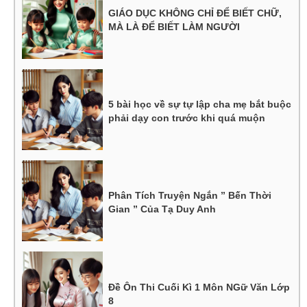
GIÁO DỤC KHÔNG CHỈ ĐỂ BIẾT CHỮ,
MÀ LÀ ĐỂ BIẾT LÀM NGƯỜI
5 bài học về sự tự lập cha mẹ bắt buộc
phải dạy con trước khi quá muộn
Phân Tích Truyện Ngắn ” Bến Thời
Gian ” Của Tạ Duy Anh
Đề Ôn Thi Cuối Kì 1 Môn NGữ Văn Lớp
8