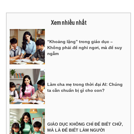
Xem nhiều nhất
“Khoảng lặng” trong giáo dục –
Không phải để nghỉ ngơi, mà để suy
ngẫm
Làm cha mẹ trong thời đại AI: Chúng
ta cần chuẩn bị gì cho con?
GIÁO DỤC KHÔNG CHỈ ĐỂ BIẾT CHỮ,
MÀ LÀ ĐỂ BIẾT LÀM NGƯỜI