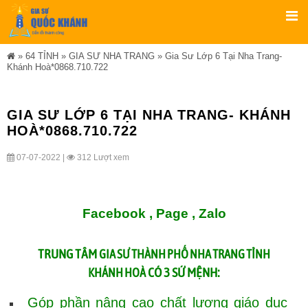
»
64 TỈNH
»
GIA SƯ NHA TRANG
»
Gia Sư Lớp 6 Tại Nha Trang-
Khánh Hoà*0868.710.722
GIA SƯ LỚP 6 TẠI NHA TRANG- KHÁNH
HOÀ*0868.710.722
07-07-2022 |
312 Lượt xem
Facebook ,
Page
,
Zalo
TRUNG TÂM
GIA SƯ THÀNH PHỐ NHA TRANG TỈNH
CÓ 3 SỨ MỆNH:
KHÁNH HOÀ
Góp phần nâng cao chất lượng giáo dục