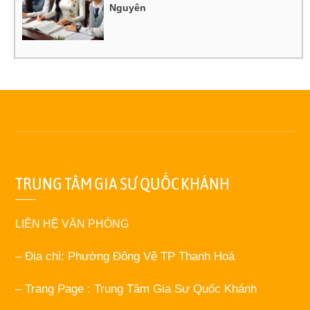
Nguyên
TRUNG TÂM GIA SƯ QUỐC KHÁNH
LIÊN HỆ VĂN PHÒNG
– Địa chỉ: Phường Đông Vệ TP Thanh Hoá
– Trang Page : Trung Tâm Gia Sư Quốc Khánh