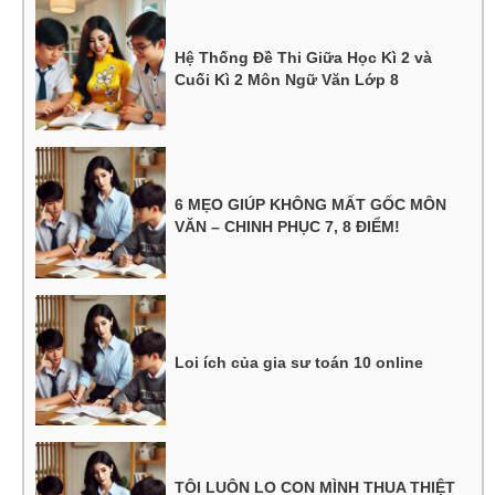
Hệ Thống Đề Thi Giữa Học Kì 2 và
Cuối Kì 2 Môn Ngữ Văn Lớp 8
6 MẸO GIÚP KHÔNG MẤT GỐC MÔN
VĂN – CHINH PHỤC 7, 8 ĐIỂM!
Loi ích của gia sư toán 10 online
TÔI LUÔN LO CON MÌNH THUA THIỆT