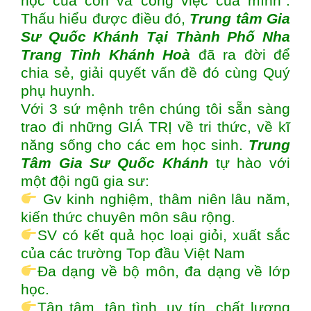
học của con và công việc của mình”.
Thấu hiểu được điều đó,
Trung tâm
Gia
Sư Quốc Khánh Tại Thành Phố Nha
Trang Tỉnh Khánh Hoà
đã ra đời để
chia sẻ, giải quyết vấn đề đó cùng Quý
phụ huynh.
Với 3 sứ mệnh trên chúng tôi sẵn sàng
trao đi những GIÁ TRỊ về tri thức, về kĩ
năng sống cho các em học sinh.
Trung
Tâm Gia Sư Quốc Khánh
tự hào với
một đội ngũ gia sư:
Gv kinh nghiệm, thâm niên lâu năm,
kiến thức chuyên môn sâu rộng.
SV có kết quả học loại giỏi, xuất sắc
của các trường Top đầu Việt Nam
Đa dạng về bộ môn, đa dạng về lớp
học.
Tận tâm, tận tình, uy tín, chất lượng