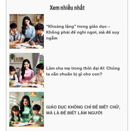
Xem nhiều nhất
“Khoảng lặng” trong giáo dục –
Không phải để nghỉ ngơi, mà để suy
ngẫm
Làm cha mẹ trong thời đại AI: Chúng
ta cần chuẩn bị gì cho con?
GIÁO DỤC KHÔNG CHỈ ĐỂ BIẾT CHỮ,
MÀ LÀ ĐỂ BIẾT LÀM NGƯỜI