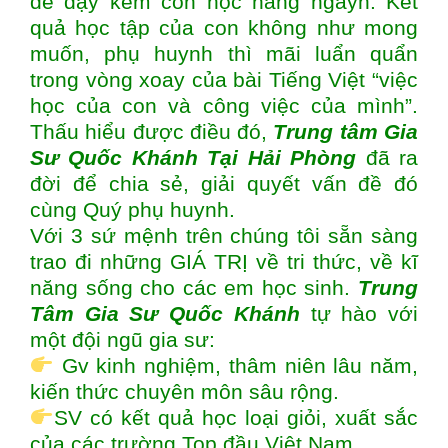
để dạy kèm con học hàng ngàyh. Kết
quả học tập của con không như mong
muốn, phụ huynh thì mãi luẩn quẩn
trong vòng xoay của bài Tiếng Việt “việc
học của con và công việc của mình”.
Thấu hiểu được điều đó,
Trung tâm
Gia
Sư Quốc Khánh Tại Hải Phòng
đã ra
đời để chia sẻ, giải quyết vấn đề đó
cùng Quý phụ huynh.
Với 3 sứ mệnh trên chúng tôi sẵn sàng
trao đi những GIÁ TRỊ về tri thức, về kĩ
năng sống cho các em học sinh.
Trung
Tâm Gia Sư Quốc Khánh
tự hào với
một đội ngũ gia sư:
Gv kinh nghiệm, thâm niên lâu năm,
kiến thức chuyên môn sâu rộng.
SV có kết quả học loại giỏi, xuất sắc
của các trường Top đầu Việt Nam