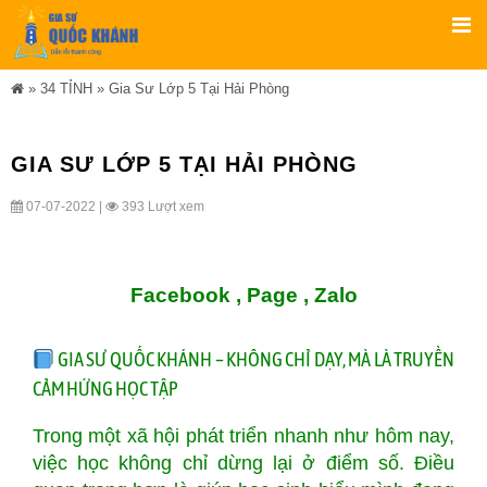
»
34 TỈNH
»
Gia Sư Lớp 5 Tại Hải Phòng
GIA SƯ LỚP 5 TẠI HẢI PHÒNG
07-07-2022 |
393 Lượt xem
Facebook ,
Page
,
Zalo
GIA SƯ QUỐC KHÁNH – KHÔNG CHỈ DẠY, MÀ LÀ TRUYỀN
CẢM HỨNG HỌC TẬP
Trong một xã hội phát triển nhanh như hôm nay,
việc học không chỉ dừng lại ở điểm số. Điều