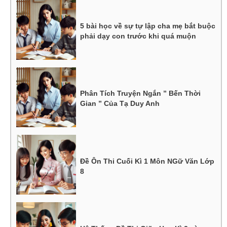
5 bài học về sự tự lập cha mẹ bắt buộc
phải dạy con trước khi quá muộn
Phân Tích Truyện Ngắn ” Bến Thời
Gian ” Của Tạ Duy Anh
Đề Ôn Thi Cuối Kì 1 Môn NGữ Văn Lớp
8