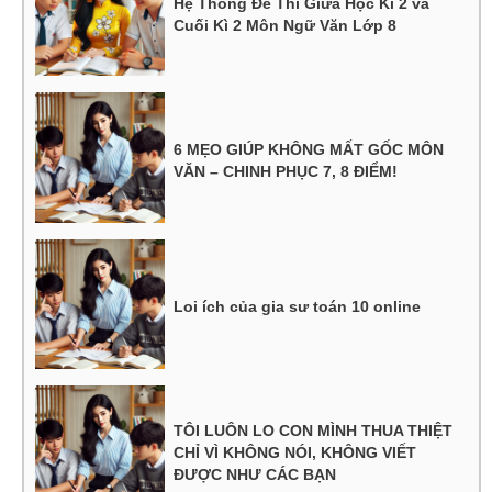
Hệ Thống Đề Thi Giữa Học Kì 2 và
Cuối Kì 2 Môn Ngữ Văn Lớp 8
6 MẸO GIÚP KHÔNG MẤT GỐC MÔN
VĂN – CHINH PHỤC 7, 8 ĐIỂM!
Loi ích của gia sư toán 10 online
TÔI LUÔN LO CON MÌNH THUA THIỆT
CHỈ VÌ KHÔNG NÓI, KHÔNG VIẾT
ĐƯỢC NHƯ CÁC BẠN