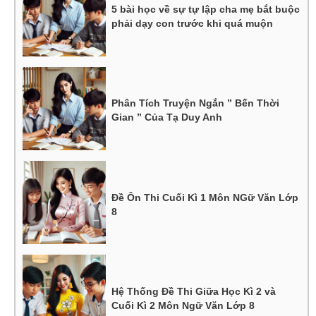
5 bài học về sự tự lập cha mẹ bắt buộc
phải dạy con trước khi quá muộn
Phân Tích Truyện Ngắn ” Bến Thời
Gian ” Của Tạ Duy Anh
Đề Ôn Thi Cuối Kì 1 Môn NGữ Văn Lớp
8
Hệ Thống Đề Thi Giữa Học Kì 2 và
Cuối Kì 2 Môn Ngữ Văn Lớp 8