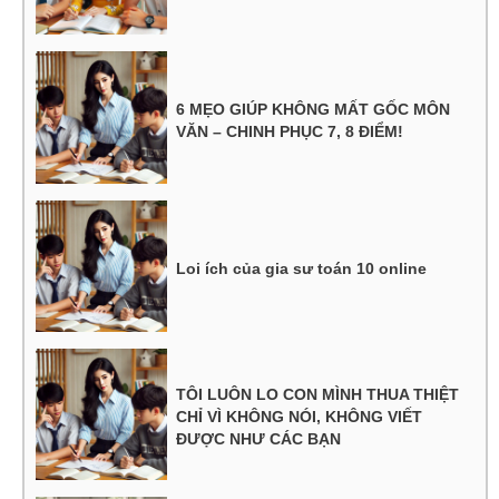
6 MẸO GIÚP KHÔNG MẤT GỐC MÔN
VĂN – CHINH PHỤC 7, 8 ĐIỂM!
Loi ích của gia sư toán 10 online
TÔI LUÔN LO CON MÌNH THUA THIỆT
CHỈ VÌ KHÔNG NÓI, KHÔNG VIẾT
ĐƯỢC NHƯ CÁC BẠN