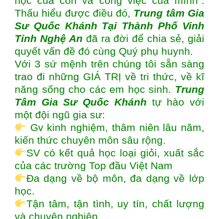
học của con và công việc của mình”.
Thấu hiểu được điều đó,
Trung tâm
Gia
Sư Quốc Khánh Tại Thành Phố Vinh
Tỉnh Nghệ An
đã ra đời để chia sẻ, giải
quyết vấn đề đó cùng Quý phụ huynh.
Với 3 sứ mệnh trên chúng tôi sẵn sàng
trao đi những GIÁ TRỊ về tri thức, về kĩ
năng sống cho các em học sinh.
Trung
Tâm Gia Sư Quốc Khánh
tự hào với
một đội ngũ gia sư:
Gv kinh nghiệm, thâm niên lâu năm,
kiến thức chuyên môn sâu rộng.
SV có kết quả học loại giỏi, xuất sắc
của các trường Top đầu Việt Nam
Đa dạng về bộ môn, đa dạng về lớp
học.
Tận tâm, tận tình, uy tín, chất lượng
và chuyên nghiệp.