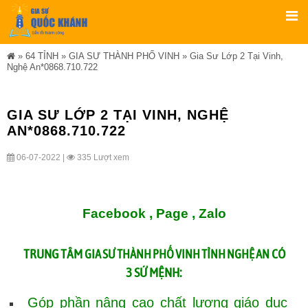
»
64 TỈNH
»
GIA SƯ THÀNH PHỐ VINH
»
Gia Sư Lớp 2 Tại Vinh,
Nghệ An*0868.710.722
GIA SƯ LỚP 2 TẠI VINH, NGHỆ
AN*0868.710.722
06-07-2022 |
335 Lượt xem
Facebook ,
Page
,
Zalo
TRUNG TÂM
CÓ
GIA SƯ THÀNH PHỐ VINH TỈNH NGHỆ AN
3 SỨ MỆNH:
Góp phần nâng cao chất lượng giáo dục