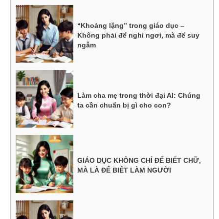
“Khoảng lặng” trong giáo dục –
Không phải để nghỉ ngơi, mà để suy
ngẫm
Làm cha mẹ trong thời đại AI: Chúng
ta cần chuẩn bị gì cho con?
GIÁO DỤC KHÔNG CHỈ ĐỂ BIẾT CHỮ,
MÀ LÀ ĐỂ BIẾT LÀM NGƯỜI