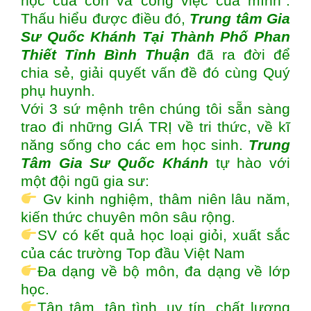
học của con và công việc của mình”.
Thấu hiểu được điều đó,
Trung tâm
Gia
Sư Quốc Khánh Tại Thành Phố Phan
Thiết Tỉnh Bình Thuận
đã ra đời để
chia sẻ, giải quyết vấn đề đó cùng Quý
phụ huynh.
Với 3 sứ mệnh trên chúng tôi sẵn sàng
trao đi những GIÁ TRỊ về tri thức, về kĩ
năng sống cho các em học sinh.
Trung
Tâm Gia Sư Quốc Khánh
tự hào với
một đội ngũ gia sư:
Gv kinh nghiệm, thâm niên lâu năm,
kiến thức chuyên môn sâu rộng.
SV có kết quả học loại giỏi, xuất sắc
của các trường Top đầu Việt Nam
Đa dạng về bộ môn, đa dạng về lớp
học.
Tận tâm, tận tình, uy tín, chất lượng