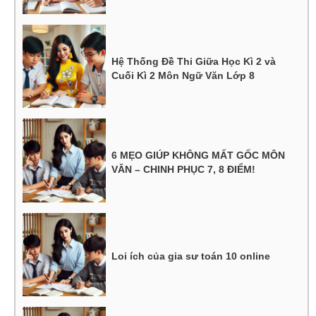
Hệ Thống Đề Thi Giữa Học Kì 2 và
Cuối Kì 2 Môn Ngữ Văn Lớp 8
6 MẸO GIÚP KHÔNG MẤT GỐC MÔN
VĂN – CHINH PHỤC 7, 8 ĐIỂM!
Loi ích của gia sư toán 10 online