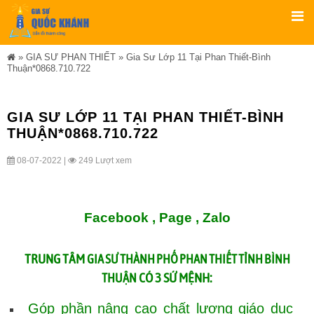
»
GIA SƯ PHAN THIẾT
»
Gia Sư Lớp 11 Tại Phan Thiết-Bình
Thuận*0868.710.722
GIA SƯ LỚP 11 TẠI PHAN THIẾT-BÌNH
THUẬN*0868.710.722
08-07-2022 |
249 Lượt xem
Facebook ,
Page
,
Zalo
TRUNG TÂM
GIA SƯ THÀNH PHỐ PHAN THIẾT TỈNH BÌNH
CÓ 3 SỨ MỆNH:
THUẬN
Góp phần nâng cao chất lượng giáo dục