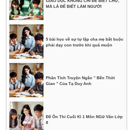
GIÁO DỤC KHÔNG CHỈ ĐỂ BIẾT CHỮ,
MÀ LÀ ĐỂ BIẾT LÀM NGƯỜI
5 bài học về sự tự lập cha mẹ bắt buộc
phải dạy con trước khi quá muộn
Phân Tích Truyện Ngắn ” Bến Thời
Gian ” Của Tạ Duy Anh
Đề Ôn Thi Cuối Kì 1 Môn NGữ Văn Lớp
8