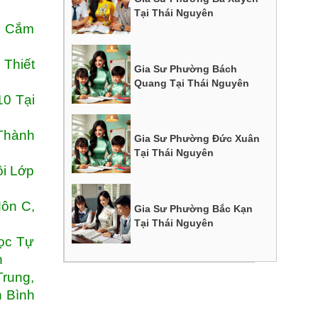
Tại Thái Nguyên
c Cắm
 Thiết
Gia Sư Phường Bách
Quang Tại Thái Nguyên
10 Tại
Thành
Gia Sư Phường Đức Xuân
Tại Thái Nguyên
ội Lớp
Môn C,
Gia Sư Phường Bắc Kạn
Tại Thái Nguyên
ọc Tự
n
rung,
h Bình