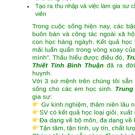
Tạo ra thu nhập và việc làm gia sư ch
viên
Trong cuộc sống hiện nay, các bậ
buôn bán và công tác ngoài xã hộ
con học hàng ngàyh. Kết quả học
mãi luẩn quẩn trong vòng xoay của
mình”. Thấu hiểu được điều đó,
Tr
Thiết Tỉnh Bình Thuận
đã ra đời
huynh.
Với 3 sứ mệnh trên chúng tôi sẵn 
sống cho các em học sinh.
Trung
gia sư:
Gv kinh nghiệm, thâm niên lâu 
SV có kết quả học loại giỏi, xuấ
Đa dạng về bộ môn, đa dạng về 
Tận tâm, tận tình, uy tín, chất l