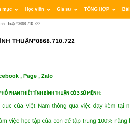
n mục
Học viên
Gia sư
TỔNG HỢP
Bài
ình Thuận*0868.710.722
ÌNH THUẬN*0868.710.722
cebook ,
Page
,
Zalo
CÓ 3 SỨ MỆNH:
 PHỐ PHAN THIẾT TỈNH BÌNH THUẬN
 dục của Việt Nam thông qua việc dạy kèm tại n
tâm việc học tập của con để tập trung 100% năng