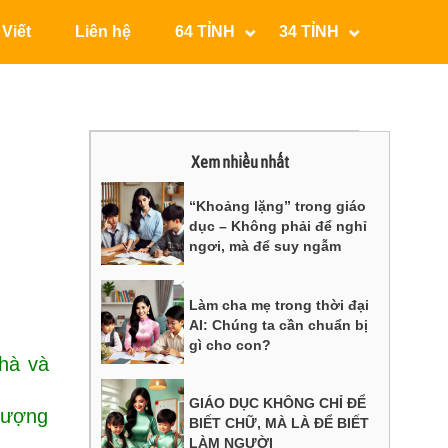
 Viết
Liên hệ
64 TỈNH
34 TỈNH
Xem nhiều nhất
“Khoảng lặng” trong giáo
dục – Không phải để nghỉ
ngơi, mà để suy ngẫm
Làm cha mẹ trong thời đại
AI: Chúng ta cần chuẩn bị
gì cho con?
hà và
GIÁO DỤC KHÔNG CHỈ ĐỂ
 lượng
BIẾT CHỮ, MÀ LÀ ĐỂ BIẾT
LÀM NGƯỜI