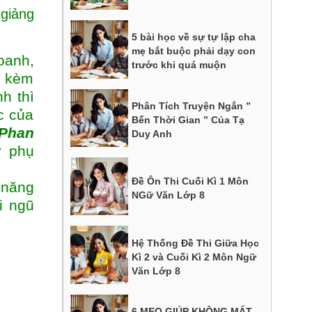
 giảng
5 bài học về sự tự lập cha
mẹ bắt buộc phải dạy con
oanh,
trước khi quá muộn
y kèm
h thì
Phân Tích Truyện Ngắn ”
c của
Bến Thời Gian ” Của Tạ
 Phan
Duy Anh
ý phụ
Đề Ôn Thi Cuối Kì 1 Môn
 năng
NGữ Văn Lớp 8
i ngũ
Hệ Thống Đề Thi Giữa Học
Kì 2 và Cuối Kì 2 Môn Ngữ
Văn Lớp 8
6 MẸO GIÚP KHÔNG MẤT