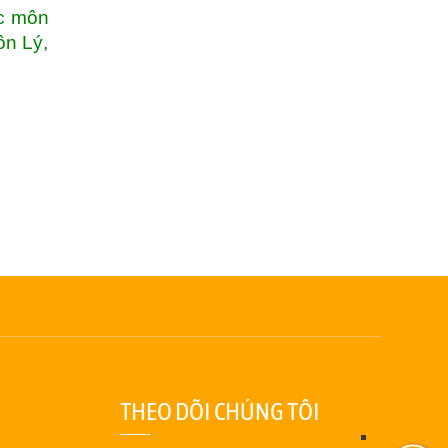
ốc môn
ôn Lý,
THEO DÕI CHÚNG TÔI