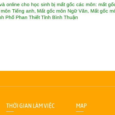
à online cho học sinh bị mất gốc các môn: mất g
c môn Tiếng anh, Mất gốc môn Ngữ Văn, Mất gốc m
h Phố Phan Thiết Tỉnh Bình Thuận
THỜI GIAN LÀM VIỆC
MAP