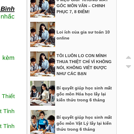
GỐC MÔN VĂN – CHINH
 Bình
PHỤC 7, 8 ĐIỂM!
 nhấc
Loi ích của gia sư toán 10
online
TÔI LUÔN LO CON MÌNH
y kèm
THUA THIỆT CHỈ VÌ KHÔNG
NÓI, KHÔNG VIẾT ĐƯỢC
NHƯ CÁC BẠN
Bí quyết giúp học sinh mất
gốc môn Hóa học lấy lại
Thiết
kiến thức trong 6 tháng
t Tỉnh
Bí quyết giúp học sinh mất
gốc môn Vật Lý lấy lại kiến
t Tỉnh
thức trong 6 tháng