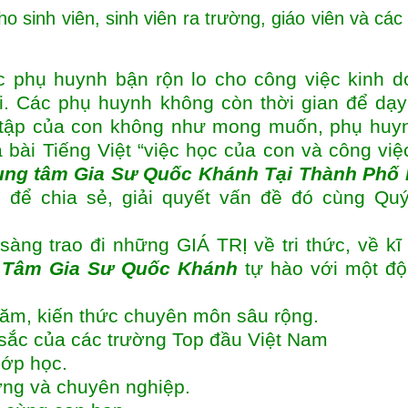
o sinh viên, sinh viên ra trường, giáo viên và các
c phụ huynh bận rộn lo cho công việc kinh d
i. Các phụ huynh không còn thời gian để dạ
 tập của con không như mong muốn, phụ huyn
 bài Tiếng Việt “việc học của con và công việ
ung tâm
Gia Sư Quốc Khánh Tại Thành Phố
 để chia sẻ, giải quyết vấn đề đó cùng Qu
sàng trao đi những GIÁ TRỊ về tri thức, về kĩ
 Tâm Gia Sư Quốc Khánh
tự hào với một độ
năm, kiến thức chuyên môn sâu rộng.
t sắc của các trường Top đầu Việt Nam
lớp học.
ượng và chuyên nghiệp.